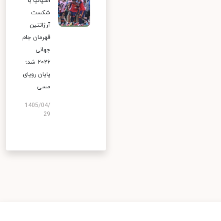
اسپانیا با
شکست
آرژانتین
قهرمان جام
جهانی
۲۰۲۶ شد؛
پایان رویای
مسی
1405/04/
29