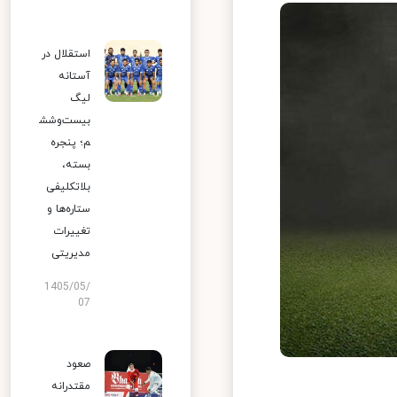
استقلال در
آستانه
لیگ
بیست‌وشش
م؛ پنجره
بسته،
بلاتکلیفی
ستاره‌ها و
تغییرات
مدیریتی
1405/05/
07
صعود
مقتدرانه