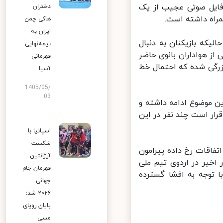
فایل صوتی عجیب از یک
دختران
اه داشته است.
هاکی چمن
ایران به
یکه بازیکنان به دنبال
نیمه‌نهایی
ز هواداران بانوی حاضر
قهرمانی
رگی شده که احتمال خط
آسیا
1405/05/
03
 موضوع ادامه داشته و
ر است چند نفر در این
اسپانیا با
شکست
اقات رخ داده پیرامون
آرژانتین
خیر در اردوی تیم ملی
قهرمان جام
توجه به افشا گسترده
جهانی
۲۰۲۶ شد؛
پایان رویای
مسی