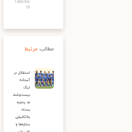
1405/04/
25
مطالب
مرتبط
استقلال در
آستانه
لیگ
بیست‌وشش
م؛ پنجره
بسته،
بلاتکلیفی
ستاره‌ها و
تغییرات