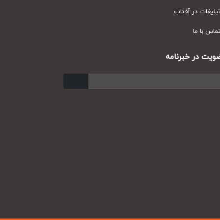
یغات در آفتاب
س با ما
ت در خبرنامه
ارسال