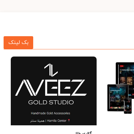
بک لینک
گالری طلا