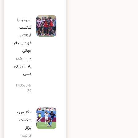
اسپانیا با
شکست
آرژانتین
قهرمان جام
جهانی
۲۰۲۶ شد؛
پایان رویای
مسی
1405/04/
29
انگلیس با
شکست
پرگل
فرانسه