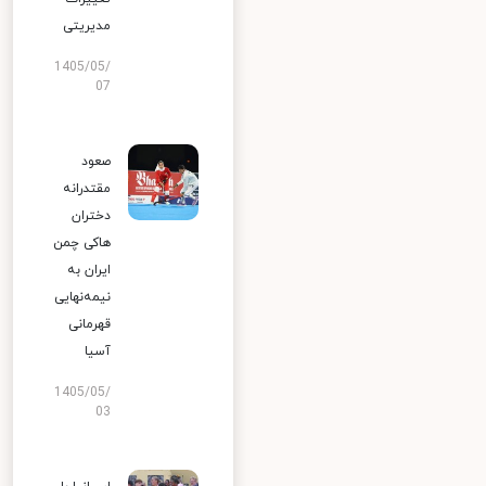
مدیریتی
1405/05/
07
صعود
مقتدرانه
دختران
هاکی چمن
ایران به
نیمه‌نهایی
قهرمانی
آسیا
1405/05/
03