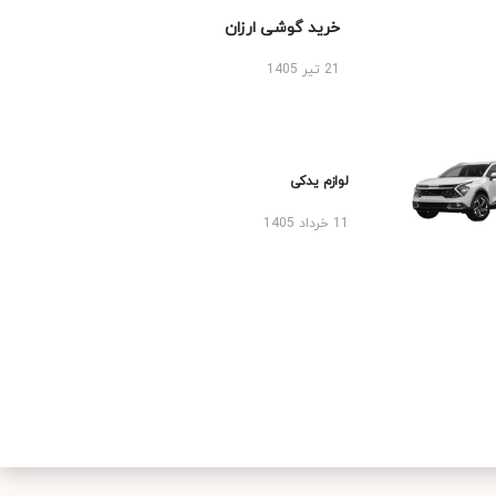
خرید گوشی ارزان
21 تیر 1405
لوازم یدکی
11 خرداد 1405