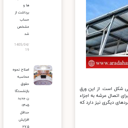
ها و
برداشت از
حساب
مشخص
شد
1405/04/
19
اصلاح نحوه
محاسبه
حقوق
ی شکل است. از این ورق
بازنشستگا
 اتصال عرشه به اجزاء
ن جدید
های دیگری نیز دارد که
۱۴۰۵؛
حداقل
افزایش
۲۷.۵