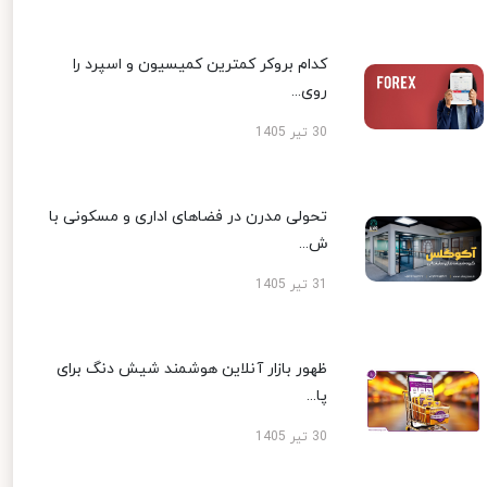
کدام بروکر کمترین کمیسیون و اسپرد را
روی...
30 تیر 1405
تحولی مدرن در فضاهای اداری و مسکونی با
ش...
31 تیر 1405
ظهور بازار آنلاین هوشمند شیش دنگ برای
پا...
30 تیر 1405