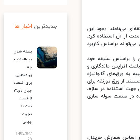
جدیدترین
اخبار ها
ای می‌نامند. وجود این
ت از آن استفاده کرد.
‌تواند براساس کاربرد
بسته شدن
را براساس سلیقه خود
باب‌المندب
اعث افزایش ماندگاری و
چه
به ورق‌های گالوانیزه
پیامدهایی
د. از ورق ذوزنقه برای
برای اقتصاد
ت استفاده در سازه،
جهان دارد؟؛
ه در صنعت سوله سازی
از قیمت
نفت تا
تجارت
جهانی
1405/04/
متر، طول دلخواه و بر اساس سفارش خریدار،
28