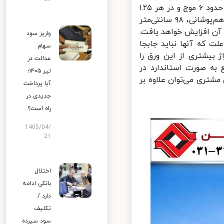
عرض 100 و 125 سانتی‌متر و با رنگ کوره‌ای تولید می‌شوند. در هر یک متر حدود ۶ موج و در هر ۱.۲۵
متر حدود ۸ موج روی ورق ذوزنقه وجود دارد. عرض ورق‌های ذوزنقه‌ای بعد از هم‌پوشانی، ۹۸ سانتی‌متر
ن افزایش خواهد یافت.
واریز سود
 که آنها نباید جابجا
سهام
 بیشتری از این ورق را
عدالت در
به صورت استاندارد در
تیر ۱۴۰۵؛
شتری می‌توان علاوه بر
آیا پرداخت
جدیدی در
راه است؟
1405/04/
21
اختلال
بانکی ادامه
دارد /
تکلیف
سود سپرده