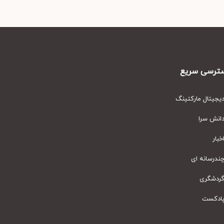
رسی سریع
یتال مارکتینگ
نش سرا
ار
رسانه ای
دشگری
دکست