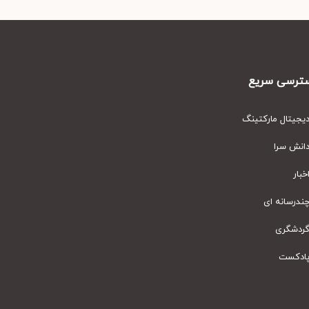
رسی سریع
یتال مارکتینگ
نش سرا
ار
رسانه ای
دشگری
دکست