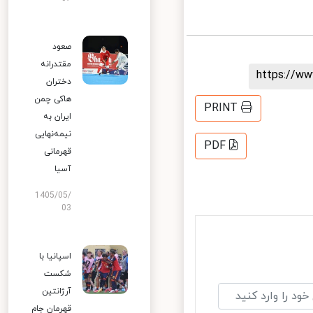
صعود
مقتدرانه
https://
دختران
هاکی چمن
PRINT
ایران به
نیمه‌نهایی
PDF
قهرمانی
آسیا
1405/05/
03
اسپانیا با
شکست
آرژانتین
قهرمان جام