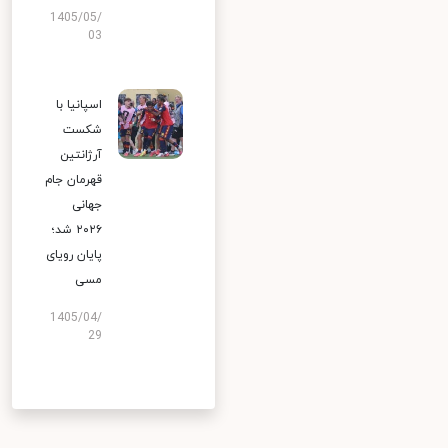
1405/05/
03
اسپانیا با
شکست
آرژانتین
قهرمان جام
جهانی
۲۰۲۶ شد؛
پایان رویای
مسی
1405/04/
29