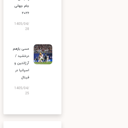
جام جهانی
۲۰۲۶
1405/04/
28
مسی بازهم
درخشید /
آرژانتین و
اسپانیا در
فینال
1405/04/
25