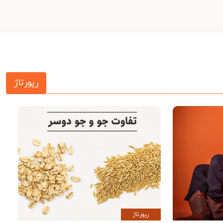
رپورتاژ
رپورتاژ