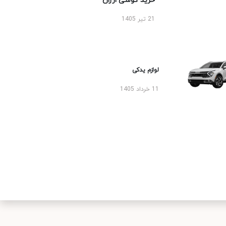
خرید گوشی ارزان
21 تیر 1405
لوازم یدکی
11 خرداد 1405