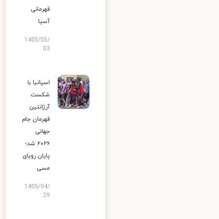
قهرمانی
آسیا
1405/05/
03
اسپانیا با
شکست
آرژانتین
قهرمان جام
جهانی
۲۰۲۶ شد؛
پایان رویای
مسی
1405/04/
29