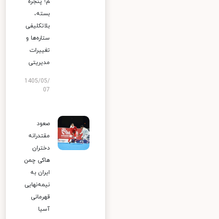
م؛ پنجره
بسته،
بلاتکلیفی
ستاره‌ها و
تغییرات
مدیریتی
1405/05/
07
صعود
مقتدرانه
دختران
هاکی چمن
ایران به
نیمه‌نهایی
قهرمانی
آسیا