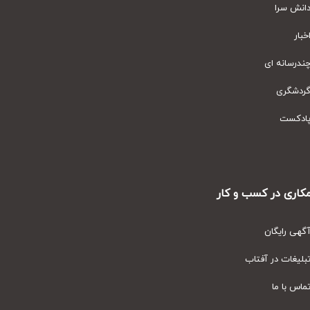
نش سرا
ار
رسانه ای
دشگری
دکست
ری در کسب و کار
ی رایگان
یغات در آفتاب
س با ما