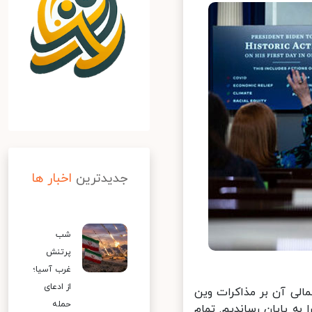
جدیدترین
اخبار ها
شب
پرتنش
غرب آسیا؛
از ادعای
لی آن بر مذاکرات وین
حمله
ه پایان رساندیم. تمام