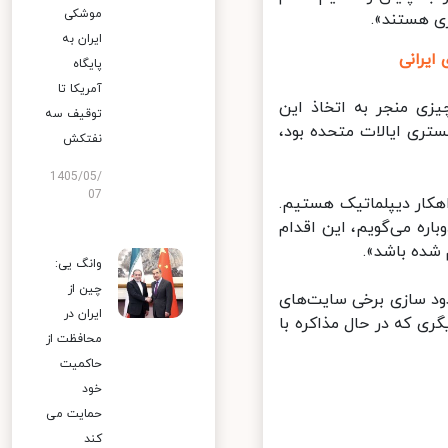
موشکی
 هستند».
ایران به
یرانی
پایگاه
آمریکا تا
ی منجر به اتخاذ این
توقیف سه
ری ایالات متحده بود،
نفتکش
1405/05/
07
ار دیپلماتیک هستیم.
اره می‌گویم، این اقدام
شده باشد».
وانگ یی:
چین از
 سازی برخی سایت‌های
ایران در
 که در حال مذاکره با
محافظت از
حاکمیت
خود
حمایت می
کند