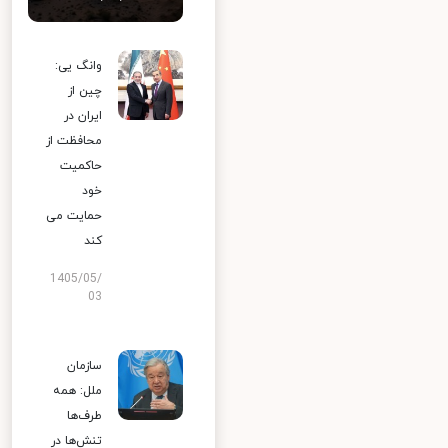
وانگ یی:
چین از
ایران در
محافظت از
حاکمیت
خود
حمایت می
کند
1405/05/
03
سازمان
ملل: همه
طرف‌ها
تنش‌ها در