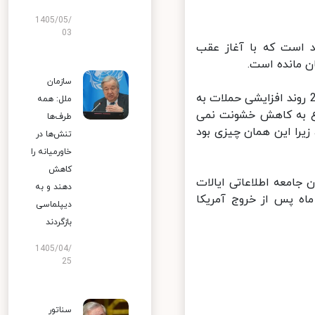
1405/05/
03
 است که با آغاز عقب
 مانده است.
سازمان
همین رابطه سخنگوی کاخ سفید به خبرنگاران گفت: از فوریه (بهمن) 2020 روند افزایشی حملات به
ملل: همه
ع به کاهش خشونت نمی
طرف‌ها
فزایش می یافت، زیرا این همان چیزی بود
تنش‌ها در
خاورمیانه را
کاهش
جامعه اطلاعاتی ایالات
دهند و به
پس از خروج آمریکا
دیپلماسی
بازگردند
1405/04/
25
سناتور