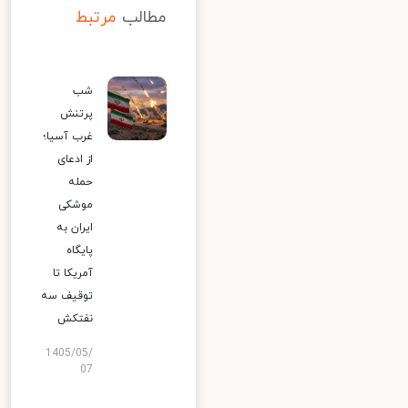
مطالب
مرتبط
شب
پرتنش
غرب آسیا؛
از ادعای
حمله
موشکی
ایران به
پایگاه
آمریکا تا
توقیف سه
نفتکش
1405/05/
07