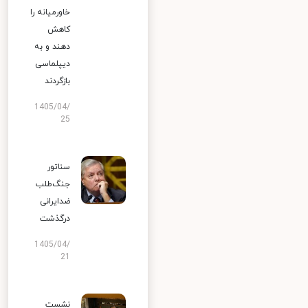
خاورمیانه را
کاهش
دهند و به
دیپلماسی
بازگردند
1405/04/
25
سناتور
جنگ‌طلب
ضدایرانی
درگذشت
1405/04/
21
نشست