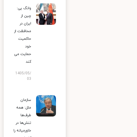
وانگ یی:
چین از
ایران در
محافظت از
حاکمیت
خود
حمایت می
کند
1405/05/
03
سازمان
ملل: همه
طرف‌ها
تنش‌ها در
خاورمیانه را