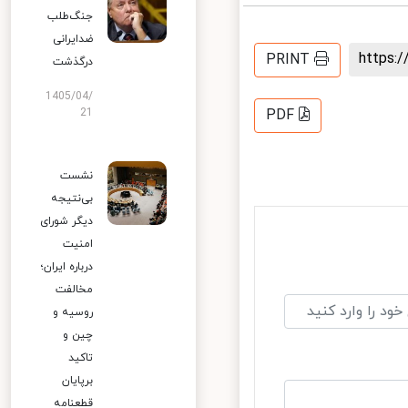
جنگ‌طلب
ضدایرانی
https
PRINT
درگذشت
1405/04/
21
PDF
نشست
بی‌نتیجه
دیگر شورای
امنیت
درباره ایران؛
مخالفت
روسیه و
چین و
تاکید
برپایان
قطعنامه