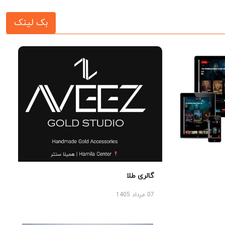
بک لینک
گالری طلا
07 مرداد 1405