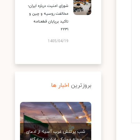
شورای امنیت درباره ایران؛
مخالفت روسیه و چین و
تاکید برپایان قطعنامه
۲۲۳۱
1405/04/19
بروزترین
اخبار ها
شب پرتنش غرب آسیا؛ از ادعای
حمله موشکی ایران به پایگاه