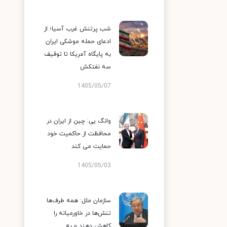
شب پرتنش غرب آسیا؛ از
ادعای حمله موشکی ایران
به پایگاه آمریکا تا توقیف
سه نفتکش
1405/05/07
وانگ یی: چین از ایران در
محافظت از حاکمیت خود
حمایت می کند
1405/05/03
سازمان ملل: همه طرف‌ها
تنش‌ها در خاورمیانه را
کاهش دهند و به