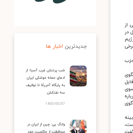
 از
 در
ژیم
جدیدترین
اخبار ها
رخی
حزب
شب پرتنش غرب آسیا؛ از
گوی
ادعای حمله موشکی ایران
ایل
به پایگاه آمریکا تا توقیف
سوی
سه نفتکش
اره
گوی
1405/05/07
ینه
ست،
وانگ یی: چین از ایران در
گفت
محافظت از حاکمیت خود