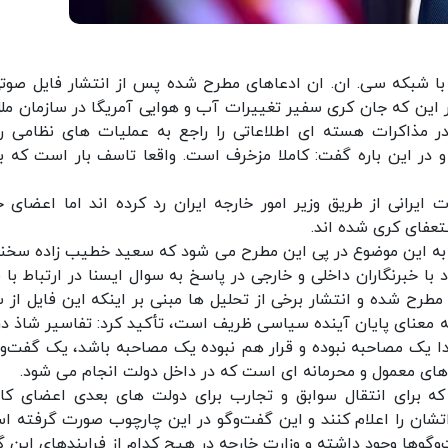
و با شبکه سی. ان. ان ادعاهای مطرح شده پس از انتشار فایل صوتی
ر این که جان کری سفیر تغییرات آب و هوایی آمریگا در سازمان ملل
 در مذاکرات هسته ای اطلاعاتی را راجع به عملیات های نظامی ر
در این باره گفت: کاملا مزخرف است. واقعا تاسف بار است که ب
 ایرانی از طریق وزیر امور خارجه ایران رد کرده اند اما اعضای 
تعفای کری شده اند.
ا به این موضوع در پی این مطرح می شود که سعید خطیب زاده سخن
 خبرنگاران داخلی و خارجی در پاسخ به سوال ایسنا در ارتباط با ف
طرح شده و انتشار برخی از تحلیل ها مبنی بر اینکه این فایل از 
به معنای پایان آینده سیاسی ظریف است، تأکید کرد: تفاسیر شاذ درب
تدا یک مصاحبه نبوده و قرار هم نبوده یک مصاحبه باشد، یک گفت‌و
ای معمول و محرمانه ای است که در داخل دولت انجام می شود.
که برای انتقال سوابق و تجارب برای دولت های بعدی اعضای کاب
اتشان را اعلام کنند و این گفت‌وگو در این چارچوب صورت گرفته ا
‌وگوها وجود داشته و وزارت خارجه در هیچ کدام از فرایندهای این 