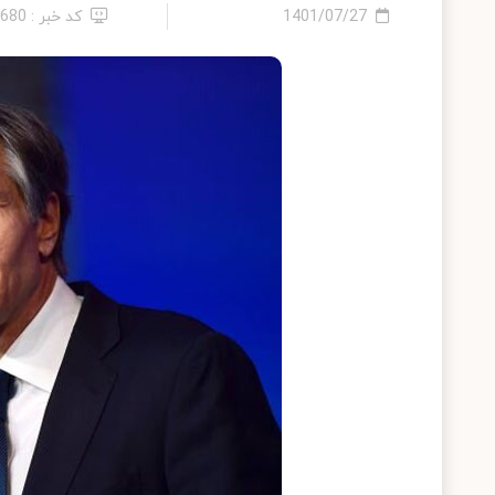
1401/07/27
کد خبر : 6680