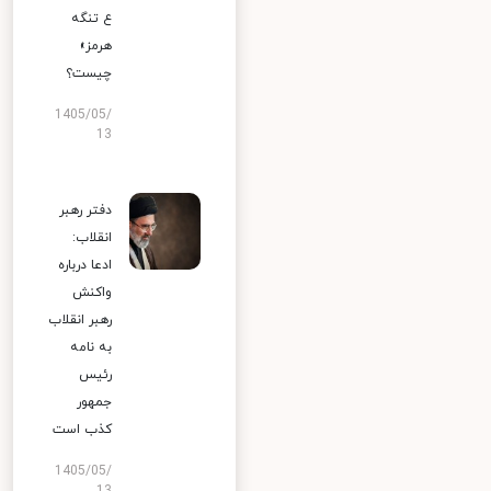
ع تنگه
هرمز»
چیست؟
1405/05/
13
دفتر رهبر
انقلاب:
ادعا درباره
واکنش
رهبر انقلاب
به نامه
رئیس
جمهور
کذب است
1405/05/