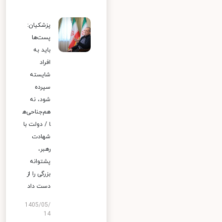
پزشکیان:
پست‌ها
باید به
افراد
شایسته
سپرده
شود، نه
هم‌جناحی‌ه
ا / دولت با
شهادت
رهبر،
پشتوانه
بزرگی را از
دست داد
1405/05/
14