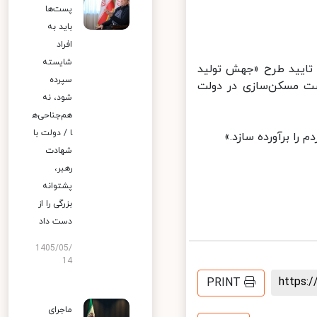
پست‌ها
باید به
افراد
شایسته
تایید طرح «جهش تولید
سپرده
ت مسکن‌سازی در دولت
شود، نه
هم‌جناحی‌ه
ا / دولت با
را برآورده سازد.»
شهادت
رهبر،
پشتوانه
بزرگی را از
دست داد
1405/05/
14
https
PRINT
ماجرای