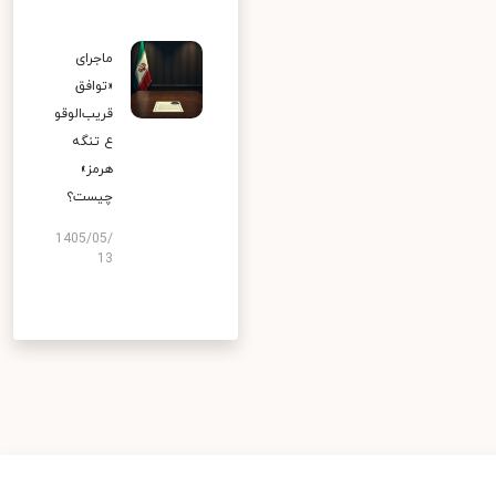
ماجرای
«توافق
قریب‌الوقو
ع تنگه
هرمز»
چیست؟
1405/05/
13