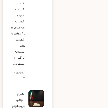
افراد
شایسته
سپرده
شود، نه
هم‌جناحی‌ه
ا / دولت با
شهادت
رهبر،
پشتوانه
بزرگی را از
دست داد
1405/05/
14
ماجرای
«توافق
قریب‌الوقو