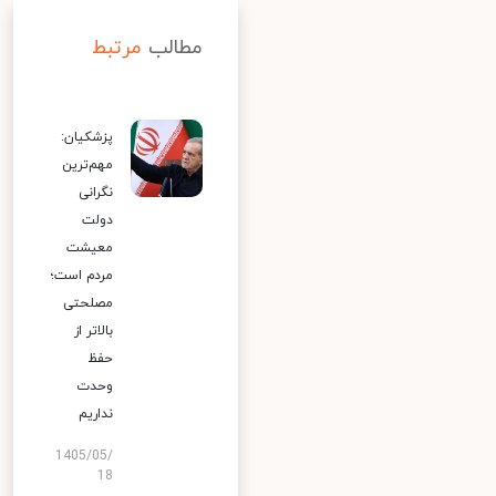
مطالب
مرتبط
پزشکیان:
مهم‌ترین
نگرانی
دولت
معیشت
مردم است؛
مصلحتی
بالاتر از
حفظ
وحدت
نداریم
1405/05/
18