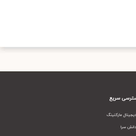
رسی سریع
یتال مارکتینگ
نش سرا