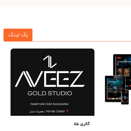
بک لینک
گالری طلا