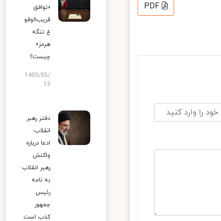
PDF
«توافق
قریب‌الوقو
ع تنگه
هرمز»
چیست؟
1405/05/
13
دفتر رهبر
انقلاب:
ادعا درباره
واکنش
رهبر انقلاب
به نامه
رئیس
جمهور
کذب است