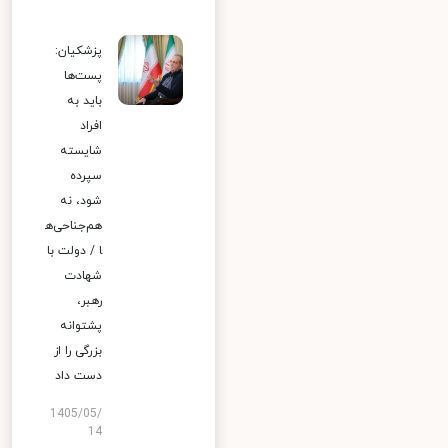
پزشکیان:
پست‌ها
باید به
افراد
شایسته
سپرده
شود، نه
هم‌جناحی‌ه
ا / دولت با
شهادت
رهبر،
پشتوانه
بزرگی را از
دست داد
1405/05/
14