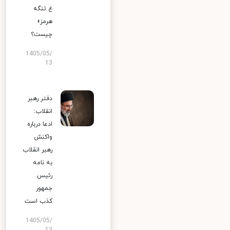
ع تنگه
هرمز»
چیست؟
1405/05/
13
دفتر رهبر
انقلاب:
ادعا درباره
واکنش
رهبر انقلاب
به نامه
رئیس
جمهور
کذب است
1405/05/