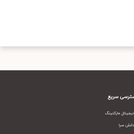
رسی سریع
یتال مارکتینگ
نش سرا