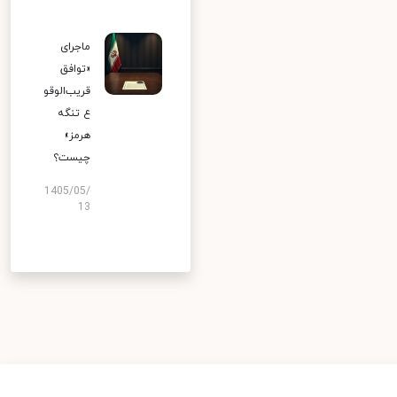
ماجرای
«توافق
قریب‌الوقو
ع تنگه
هرمز»
چیست؟
1405/05/
13