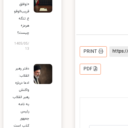
«توافق
قریب‌الوقو
ع تنگه
هرمز»
چیست؟
1405/05/
13
https
PRINT
PDF
دفتر رهبر
انقلاب:
ادعا درباره
واکنش
رهبر انقلاب
به نامه
رئیس
جمهور
کذب است