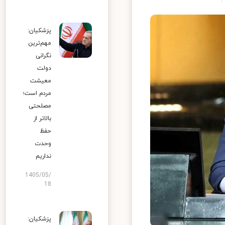
پزشکیان:
مهم‌ترین
نگرانی
دولت
معیشت
مردم است؛
مصلحتی
بالاتر از
حفظ
وحدت
نداریم
1405/05/
18
پزشکیان: