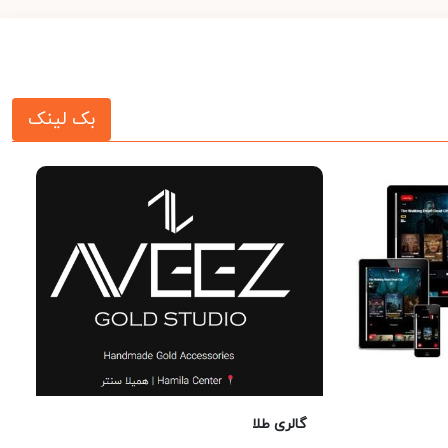
بک لینک
گالری طلا