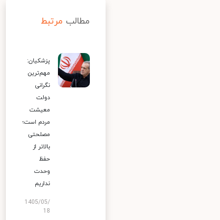
مطالب
مرتبط
پزشکیان:
مهم‌ترین
نگرانی
دولت
معیشت
مردم است؛
مصلحتی
بالاتر از
حفظ
وحدت
نداریم
1405/05/
18