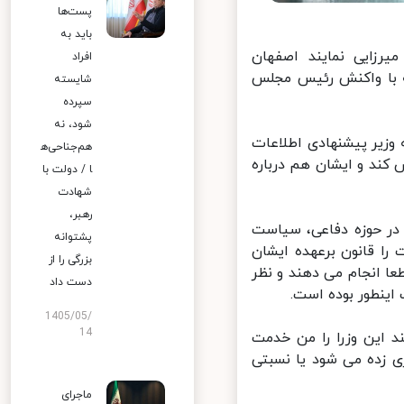
پست‌ها
باید به
رزایی نمایند اصفهان
افراد
ه با واکنش رئیس مجلس
شایسته
سپرده
شود، نه
وزیر پیشنهادی اطلاعات
هم‌جناحی‌ه
د و ایشان هم درباره
ا / دولت با
شهادت
رهبر،
 قانون اساسی که همه ما به آن قسم خوردیم در اصل ۱۱۰ و ۱۷۶ در حوزه دفاعی، سیاست
پشتوانه
 قانون برعهده ایشان
بزرگی را از
 انجام می دهند و نظر
دست داد
ینطور بوده است.
1405/05/
14
این وزرا را من خدمت
 زده می شود یا نسبتی
ماجرای