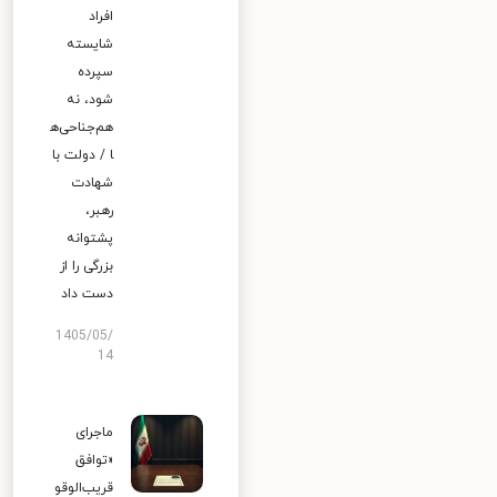
افراد
شایسته
سپرده
شود، نه
هم‌جناحی‌ه
ا / دولت با
شهادت
رهبر،
پشتوانه
بزرگی را از
دست داد
1405/05/
14
ماجرای
«توافق
قریب‌الوقو