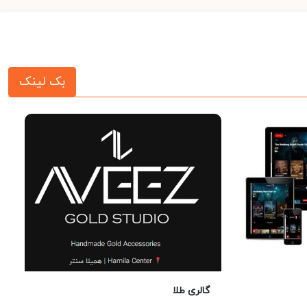
بک لینک
گالری طلا