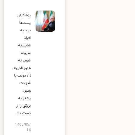
پزشکیان:
پست‌ها
باید به
افراد
شایسته
سپرده
شود، نه
هم‌جناحی‌ه
ا / دولت با
شهادت
رهبر،
پشتوانه
بزرگی را از
دست داد
1405/05/
14