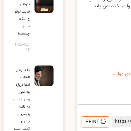
«توافق
ولت اختصاص یابد.
قریب‌الوقو
ع تنگه
هرمز»
چیست؟
1405/05/
13
دفتر رهبر
 دولت
انقلاب:
ادعا درباره
واکنش
رهبر انقلاب
به نامه
رئیس
https
PRINT
جمهور
کذب است