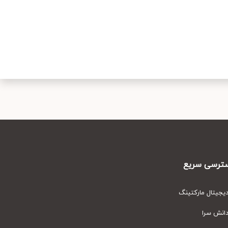
رسی سریع
یتال مارکتینگ
نش سرا