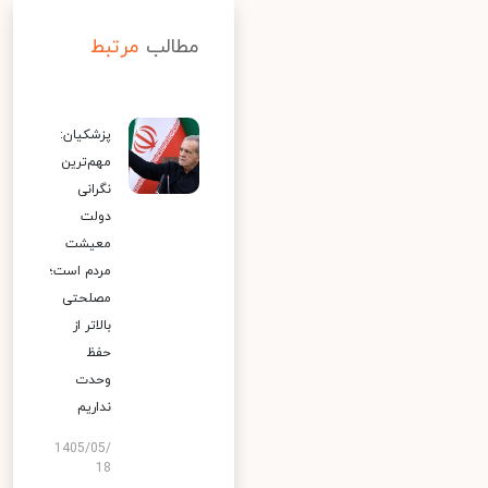
مطالب
مرتبط
پزشکیان:
مهم‌ترین
نگرانی
دولت
معیشت
مردم است؛
مصلحتی
بالاتر از
حفظ
وحدت
نداریم
1405/05/
18