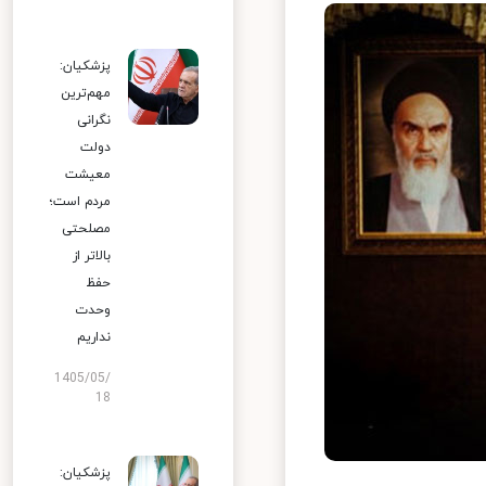
پزشکیان:
مهم‌ترین
نگرانی
دولت
معیشت
مردم است؛
مصلحتی
بالاتر از
حفظ
وحدت
نداریم
1405/05/
18
پزشکیان: