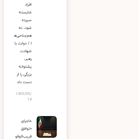
افراد
شایسته
سپرده
شود، نه
هم‌جناحی‌ه
ا / دولت با
شهادت
رهبر،
پشتوانه
بزرگی را از
دست داد
1405/05/
14
ماجرای
«توافق
قریب‌الوقو