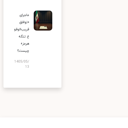
ماجرای
«توافق
قریب‌الوقو
ع تنگه
هرمز»
چیست؟
1405/05/
13