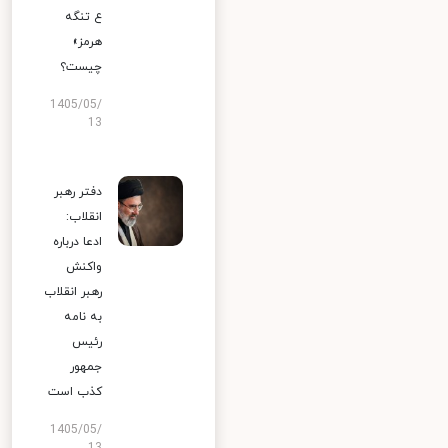
ع تنگه
هرمز»
چیست؟
1405/05/
13
دفتر رهبر
انقلاب:
ادعا درباره
واکنش
رهبر انقلاب
به نامه
رئیس
جمهور
کذب است
1405/05/