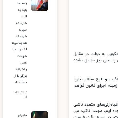
پست‌ها
باید به
افراد
شایسته
سپرده
شود، نه
هم‌جناحی‌ه
ا / دولت با
جاد امکان پاسخگویی به دولت در مقابل
شهادت
پاسخی نیز حاصل نشده
رهبر،
پشتوانه
بزرگی را از
یب و طرح مطالب ناروا
دست داد
ینه اجرای قانون فراهم
1405/05/
14
ام‌زنی‌های متعدد ناشی
ه ایم، مجددا تاکید می
ماجرای
ت، در اسرع وقت فرصت