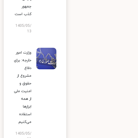
جمهور
کذب است
1405/05/
13
وزارت امور
خارجه: برای
دفاع
مشروع از
حقوق و
امنیت ملی
از همه
ابزارها
استفاده
می‌کنیم
1405/05/