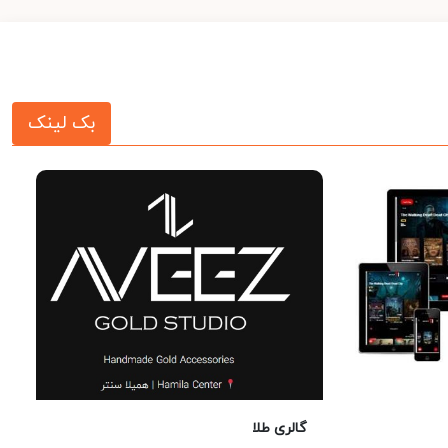
بک لینک
گالری طلا