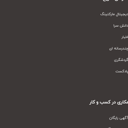
یتال مارکتینگ
نش سرا
ار
رسانه ای
دشگری
دکست
ری در کسب و کار
ی رایگان