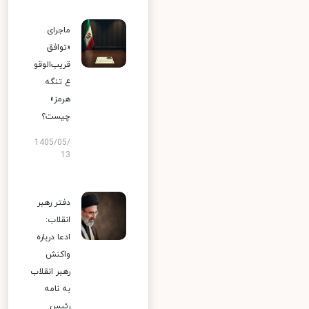
ماجرای
«توافق
قریب‌الوقو
ع تنگه
هرمز»
چیست؟
1405/05/
13
دفتر رهبر
انقلاب:
ادعا درباره
واکنش
رهبر انقلاب
به نامه
رئیس