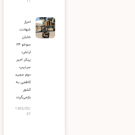
11
احراز
شهادت
خلبان
سوخو ۲۴
ارتش؛
پیکر امیر
سرتیپ
دوم مجید
کاظمی به
کشور
بازمی‌گردد
1405/05/
07