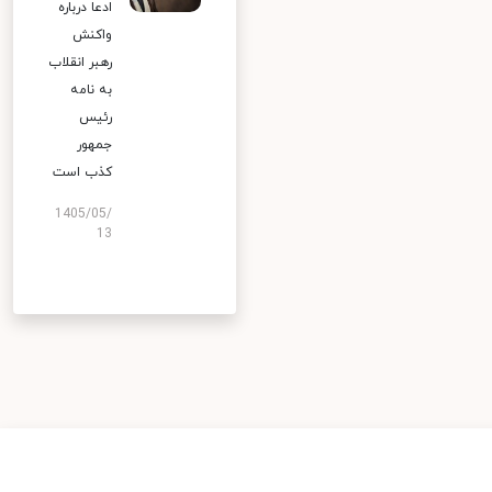
ادعا درباره
واکنش
رهبر انقلاب
به نامه
رئیس
جمهور
کذب است
1405/05/
13