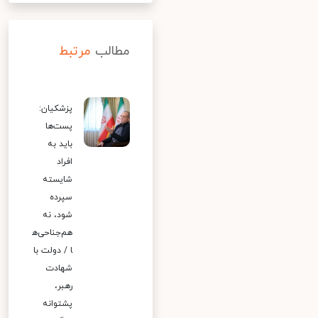
مطالب
مرتبط
پزشکیان:
پست‌ها
باید به
افراد
شایسته
سپرده
شود، نه
هم‌جناحی‌ه
ا / دولت با
شهادت
رهبر،
پشتوانه