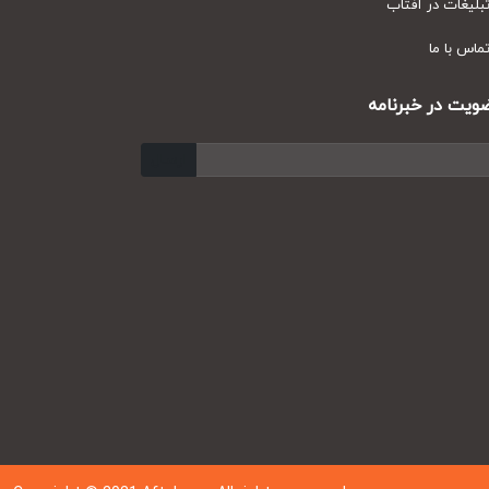
یغات در آفتاب
س با ما
ت در خبرنامه
ارسال