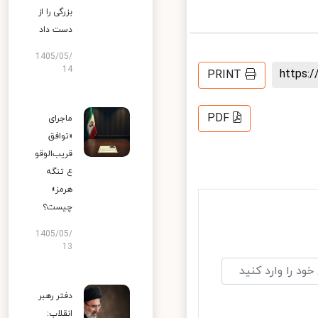
بزرگی را از
دست داد
1405/05/
14
https
PRINT
PDF
ماجرای
«توافق
قریب‌الوقو
ع تنگه
هرمز»
چیست؟
1405/05/
13
دفتر رهبر
انقلاب: