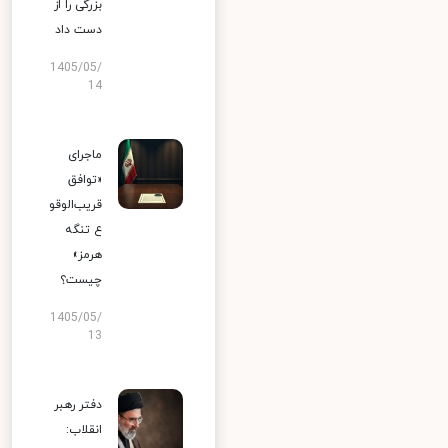
بزرگی را از
دست داد
1405/05/
14
ماجرای
«توافق
قریب‌الوقو
ع تنگه
هرمز»
چیست؟
1405/05/
13
دفتر رهبر
انقلاب: