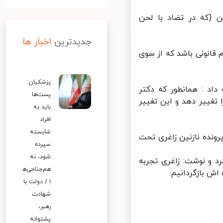
(که در تضاد با لحن
جدیدترین
اخبار ها
قانونی باشد که از سوی
پزشکیان:
اد : همانطور که دکتر
پست‌ها
تغییر دهد و این تغییر
باید به
افراد
شایسته
نده نازنین زاغری تحت
سپرده
شود، نه
د و نوشت: زاغری تجربه
هم‌جناحی‌ه
ش بازگردانیم.
ا / دولت با
شهادت
رهبر،
پشتوانه