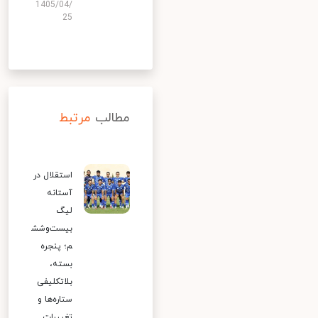
1405/04/
25
مطالب
مرتبط
استقلال در
آستانه
لیگ
بیست‌وشش
م؛ پنجره
بسته،
بلاتکلیفی
ستاره‌ها و
تغییرات