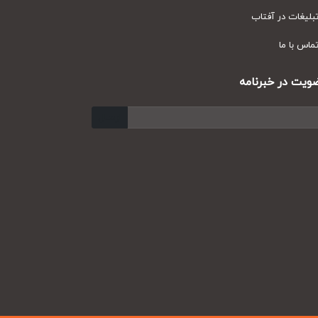
یغات در آفتاب
س با ما
ت در خبرنامه
ارسال