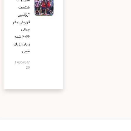
اسپانیا با
شکست
آرژانتین
قهرمان جام
جهانی
۲۰۲۶ شد؛
پایان رویای
مسی
1405/04/
29