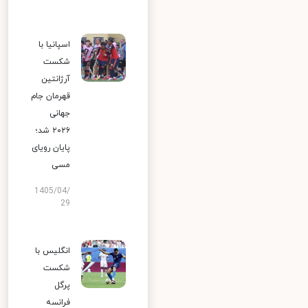
اسپانیا با
شکست
آرژانتین
قهرمان جام
جهانی
۲۰۲۶ شد؛
پایان رویای
مسی
1405/04/
29
انگلیس با
شکست
پرگل
فرانسه