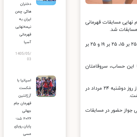
دختران
هاکی چمن
ایران به
 نهایی مسابقات قهرمانی
نیمه‌نهایی
سابقات شد.
قهرمانی
آسیا
نوجوانان ایران در دیدار امروز به ترتیب ست‌های اول، دوم و سوم را با نتایج ۲۵ بر ۱۵، ۲۵ بر ۱۹ و ۲۵ بر
1405/05/
03
 این حساب، سروقامتان
اسپانیا با
چهاردهمین دوره مسابقات والیبال قهرمانی پسران کمتر از ۱۸ سال آسیا که از روز دوشنبه ۲۴ مرداد در
شکست
آرژانتین
قهرمان جام
نوبی جواز حضور در مسابقات
جهانی
۲۰۲۶ شد؛
پایان رویای
مسی