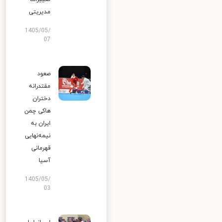
مدیریتی
1405/05/
07
صعود
مقتدرانه
دختران
هاکی چمن
ایران به
نیمه‌نهایی
قهرمانی
آسیا
1405/05/
03