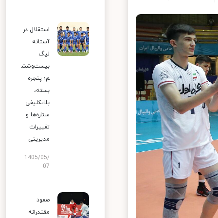
استقلال در
آستانه
لیگ
بیست‌وشش
م؛ پنجره
بسته،
بلاتکلیفی
ستاره‌ها و
تغییرات
مدیریتی
1405/05/
07
صعود
مقتدرانه