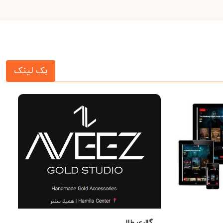
بک لینک
گالری طلا