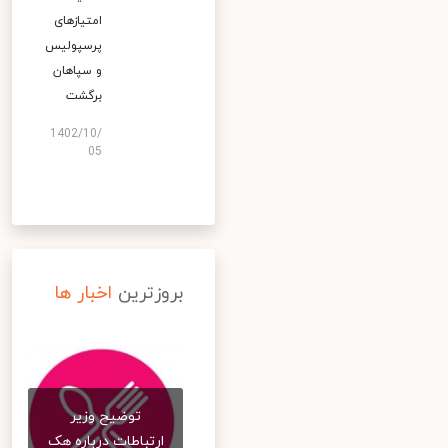
امتیازهای
پرسپولیس
و سپاهان
برگشت
1402/10/
05
بروزترین
اخبار ها
توضیح وزیر
ارتباطات درباره هک