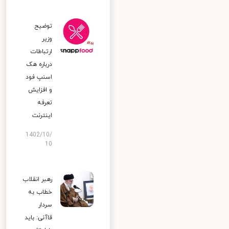
توضیح
وزیر
ارتباطات
درباره هک
اسنپ‌ فود
و افزایش
تعرفه
اینترنت
1402/10/
10
رهبر انقلاب
خطاب به
سردار
قاآنی: باید