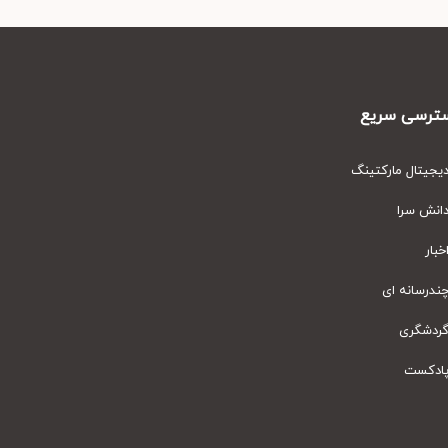
رسی سریع
یتال مارکتینگ
نش سرا
ار
رسانه ای
دشگری
دکست