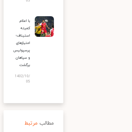
05
با اعلام
کمیته
استیناف؛
امتیازهای
پرسپولیس
و سپاهان
برگشت
1402/10/
05
مطالب
مرتبط