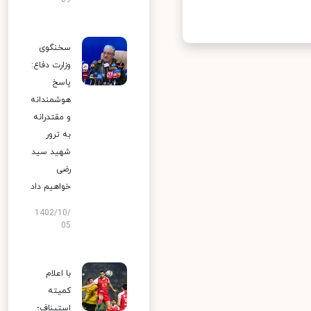
09
سخنگوی
وزارت دفاع:
پاسخ
هوشمندانه
و مقتدرانه
به ترور
شهید سید
رضی
خواهیم داد
1402/10/
05
با اعلام
کمیته
استیناف؛