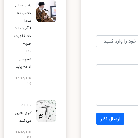
رهبر انقلاب
خطاب به
سردار
قاآنی: باید
خط تقویت
جبهه
مقاومت
همچنان
ادامه یابد
1402/10/
10
ساعات
کاری تغییر
ارسال نظر
می‌ کند
1402/10/