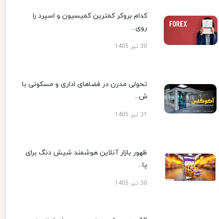
کدام بروکر کمترین کمیسیون و اسپرد را
روی...
30 تیر 1405
تحولی مدرن در فضاهای اداری و مسکونی با
ش...
31 تیر 1405
ظهور بازار آنلاین هوشمند شیش دنگ برای
پا...
30 تیر 1405