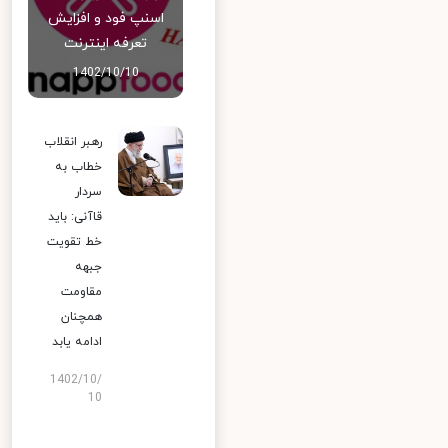
اسنپ‌ فود و افزایش
تعرفه اینترنت
1402/10/10
رهبر انقلاب
خطاب به
سردار
قاآنی: باید
خط تقویت
جبهه
مقاومت
همچنان
ادامه یابد
1402/10/
10