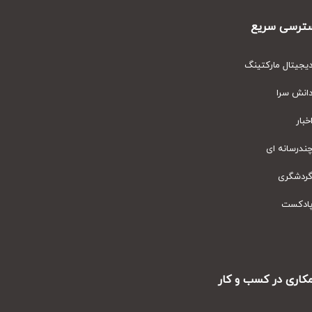
رسی سریع
یتال مارکتینگ
نش سرا
ار
رسانه ای
دشگری
دکست
ری در کسب و کار