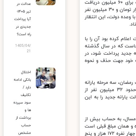
بررسی جزئیات بیشتر از این طرح نشان داد دولت در نظر دارد پرداخت برای ۶۰ میلیون دریافت
عدالت در
کننده کمک معیشتی را افزایش دهد؛ به‌طوری که برای ۳۰ میلیون نفر ۹۰ هزار تومان و ۳۰ میلیون نفر
تیر ۱۴۰۵؛
 با وعده دولت، این انتظار
آیا پرداخت
.
جدیدی در
راه است؟
لام کرده بود آن را با
اینجاست که در سال گذشته
1405/04/
21
رانه جدید پرداخت شود، در
 خود جهت حذف و نحوه
اختلال
بانکی ادامه
رمضان، سه مرحله یارانه
دارد /
مازاد بر یارانه‌های مرسوم هر ماه، با مبلغ ۱۰۰ تا ۱۵۰ هزار تومان برای حدود ۳۲ میلیون نفر از
تکلیف
یارانه جدید را به این
سود سپرده
ها و
برداشت از
مسال، به حساب بیش از
ه و همان مبلغ قبلی است
حساب
که برای برای خانوار یک نفره ۵۵ هزار، دو نفره ۱۰۳ هزار، سه نفره ۱۳۸ هزار، چهار نفره ۱۷۲ هزار و پنج
مشخص