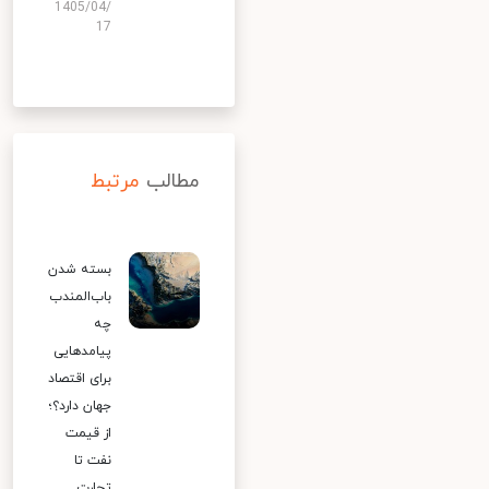
1405/04/
17
مطالب
مرتبط
بسته شدن
باب‌المندب
چه
پیامدهایی
برای اقتصاد
جهان دارد؟؛
از قیمت
نفت تا
تجارت