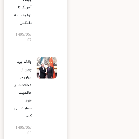
آمریکا تا
توقیف سه
نفتکش
1405/05/
07
وانگ یی:
چین از
ایران در
محافظت از
حاکمیت
خود
حمایت می
کند
1405/05/
03