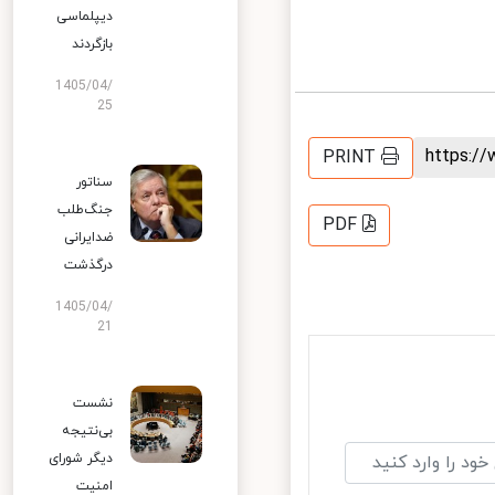
دیپلماسی
بازگردند
1405/04/
25
https:
PRINT
سناتور
جنگ‌طلب
PDF
ضدایرانی
درگذشت
1405/04/
21
نشست
بی‌نتیجه
دیگر شورای
امنیت