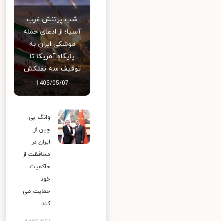
شب پرتنش غرب
آسیا؛ از ادعای حمله
موشکی ایران به
پایگاه آمریکا تا
توقیف سه نفتکش
1405/05/07
وانگ یی:
چین از
ایران در
محافظت از
حاکمیت
خود
حمایت می
کند