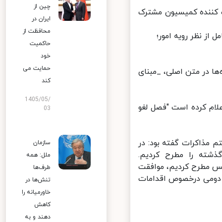
چین از
 کننده کمیسیون مشترک
ایران در
محافظت از
حاکمیت
خود
حمایت می
ها در متن اصلی، _مبنای
کند
1405/05/
لام کرده است "فصل لغو
03
 مذاکرات گفته بود: در
سازمان
ته را مطرح کردیم.
ملل: همه
نویس مطرح کردیم، موافقت
طرف‌ها
دومی درخصوص اقدامات
تنش‌ها در
خاورمیانه را
کاهش
دهند و به