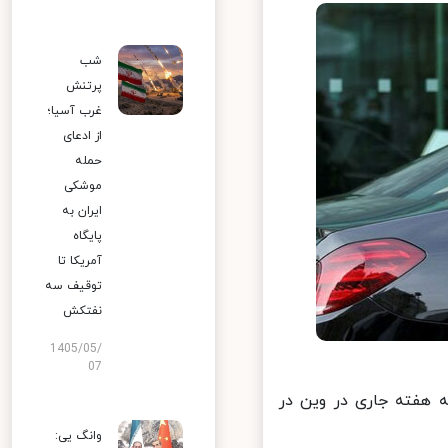
شب
پرتنش
غرب آسیا؛
از ادعای
حمله
موشکی
ایران به
پایگاه
آمریکا تا
توقیف سه
نفتکش
1405/05/
07
هفته جاری در وین در
وانگ یی: