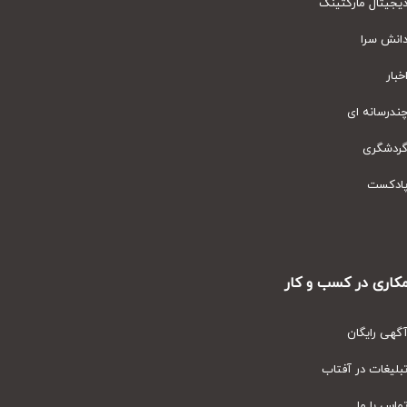
یتال مارکتینگ
نش سرا
ار
رسانه ای
دشگری
دکست
ری در کسب و کار
ی رایگان
یغات در آفتاب
س با ما