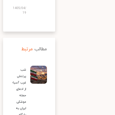
1405/04/
19
مطالب
مرتبط
شب
پرتنش
غرب آسیا؛
از ادعای
حمله
موشکی
ایران به
پایگاه