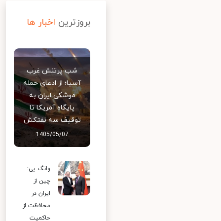
بروزترین
اخبار ها
شب پرتنش غرب
آسیا؛ از ادعای حمله
موشکی ایران به
پایگاه آمریکا تا
توقیف سه نفتکش
1405/05/07
وانگ یی:
چین از
ایران در
محافظت از
حاکمیت