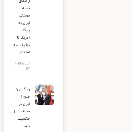
از ادعای
حمله
موشکی
ایران به
پایگاه
آمریکا تا
توقیف سه
نفتکش
1405/05/
07
وانگ یی:
چین از
ایران در
محافظت از
حاکمیت
خود