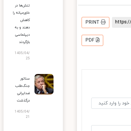
تنش‌ها در
خاورمیانه را
کاهش
https
PRINT
دهند و به
دیپلماسی
PDF
بازگردند
1405/04/
25
سناتور
جنگ‌طلب
ضدایرانی
درگذشت
1405/04/
21