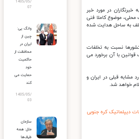
1405/05/
07
رنگاران در مورد خبر
حلی، موضوع کاملا فنی
لف به ساحل هدایت شده
وانگ یی:
چین از
ایران در
شورها نسبت به تخلفات
محافظت از
انین با آن برخورد می
حاکمیت
خود
حمایت می
مشابه قبلی در ایران و
کند
م خواهد شد.
1405/05/
03
 دیپلماتیک کره جنوبی
سازمان
ملل: همه
طرف‌ها