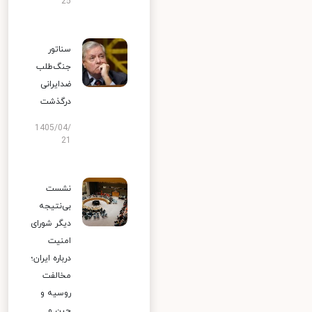
25
سناتور
جنگ‌طلب
ضدایرانی
درگذشت
1405/04/
21
نشست
بی‌نتیجه
دیگر شورای
امنیت
درباره ایران؛
مخالفت
روسیه و
چین و