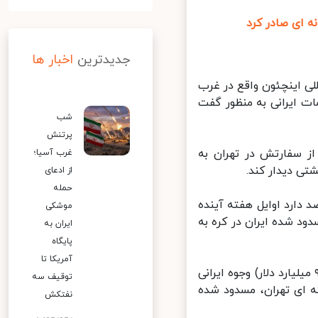
ای صادر کرد
جدیدترین
اخبار ها
ی اینچئون واقع در غرب
 ایرانی به منظور گفت
شب
پرتنش
 سفارتش در تهران به
غرب آسیا؛
ی دیدار کند.
از ادعای
حمله
ارد اوایل هفته آینده
موشکی
د شده ایران در کره به
ایران به
پایگاه
آمریکا تا
اس اعلام روز سه شنبه بانک های کره جنوبی، حدود ۱۰ تریلیون وون (۹.۲ میلیارد دلار) وجوه ایرانی
توقیف سه
 ای تهران، مسدود شده
نفتکش