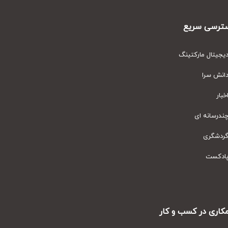
رسی سریع
یتال مارکتینگ
نش سرا
ار
رسانه ای
دشگری
دکست
ری در کسب و کار