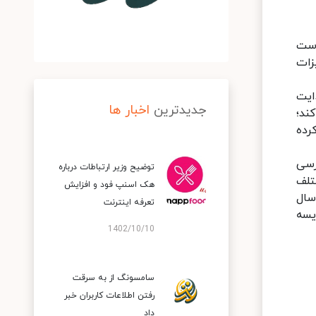
دست
زات
ایت
جدیدترین
اخبار ها
ند؛
رده
رسی
توضیح وزیر ارتباطات درباره
ز مختلف
هک اسنپ‌ فود و افزایش
 2019 و سه فصل از سال
تعرفه اینترنت
صد رشد را در مقایسه
1402/10/10
سامسونگ از به سرقت
رفتن اطلاعات کاربران خبر
داد