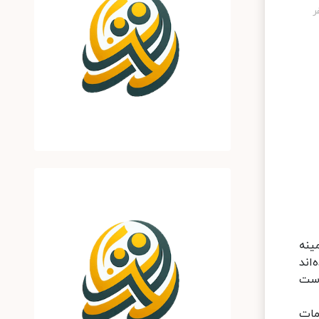
ینه
اند
دست
مات