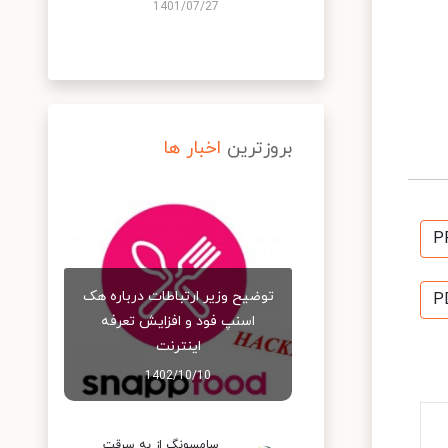
1401/07/27
بروزترین
اخبار ها
P
توضیح وزیر ارتباطات درباره هک
P
اسنپ‌ فود و افزایش تعرفه
اینترنت
1402/10/10
سامسونگ از به سرقت