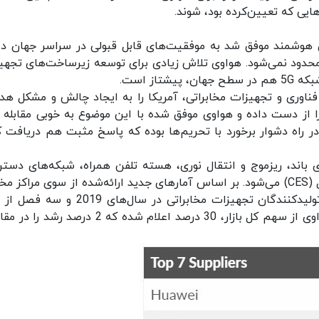
ایی که تعیین‌کرده بود، شوند.
ای هوشمند موفق شد به موفقیت‌های قابل قبولی در سراسر جهان 
 محدود نمی‌شود. هواوی تلاش زیادی برای توسعه زیرساخت‌های تجهی
از است.
اوری و تجهیزات مخابراتی، آمریکا را به ایجاد چالش‌ و مشکل هد
را از دست داده و هواوی موفق شده با این موضوع به خوبی مقابله ک
راه دشوار برخورد با تحریم‌ها بوده که پاسخ مثبت هم دریافت ک
ی باند، ریزموج و انتقال نوری، هسته تلفن همراه، شبکه‌های دست
رادیویی (RAN)، روترهای SP و سوئیچ‌های اترنت حامل (CES) می‌شود. بر اساس آمارهای جدید ارائه‌شده از سوی مراک
و گروه Dell,Ore، هواوی موفق شده جایگاه نخست تولیدکنندگان تجهیزات مخابراتی در سال‌های
2020 میلادی را به دست آورد؛ جالب آن که سهم هواوی از سهم کل بازار، 30 درصد اعلام شده که 2 در