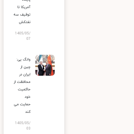
آمریکا تا
توقیف سه
نفتکش
1405/05/
07
وانگ یی:
چین از
ایران در
محافظت از
حاکمیت
خود
حمایت می
کند
1405/05/
03