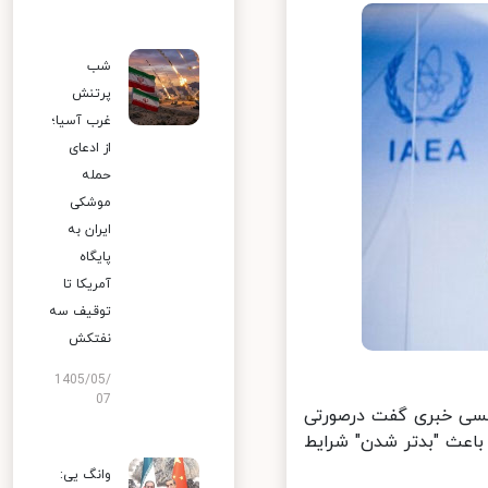
شب
پرتنش
غرب آسیا؛
از ادعای
حمله
موشکی
ایران به
پایگاه
آمریکا تا
توقیف سه
نفتکش
1405/05/
07
نسی خبری گفت درصورتی
باعث "بدتر شدن" شرایط
وانگ یی: