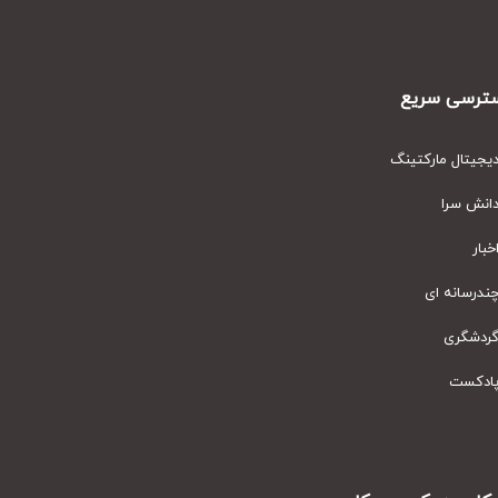
رسی سریع
یتال مارکتینگ
نش سرا
ار
رسانه ای
دشگری
دکست