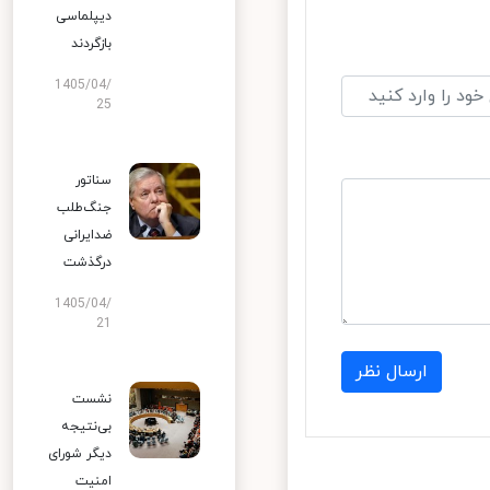
دیپلماسی
بازگردند
1405/04/
25
سناتور
جنگ‌طلب
ضدایرانی
درگذشت
1405/04/
21
ارسال نظر
نشست
بی‌نتیجه
دیگر شورای
امنیت