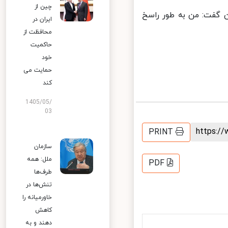
چین از
 گفت: من به طور راسخ
ایران در
محافظت از
حاکمیت
خود
حمایت می
کند
1405/05/
03
https:
PRINT
سازمان
ملل: همه
PDF
طرف‌ها
تنش‌ها در
خاورمیانه را
کاهش
دهند و به