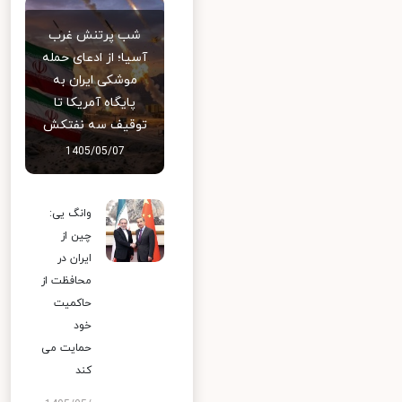
شب پرتنش غرب
آسیا؛ از ادعای حمله
موشکی ایران به
پایگاه آمریکا تا
توقیف سه نفتکش
1405/05/07
وانگ یی:
چین از
ایران در
محافظت از
حاکمیت
خود
حمایت می
کند