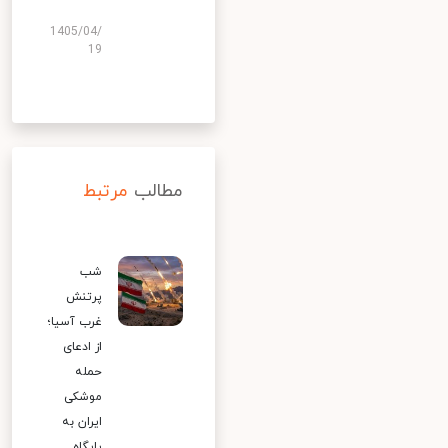
1405/04/
19
مطالب
مرتبط
شب
پرتنش
غرب آسیا؛
از ادعای
حمله
موشکی
ایران به
پایگاه