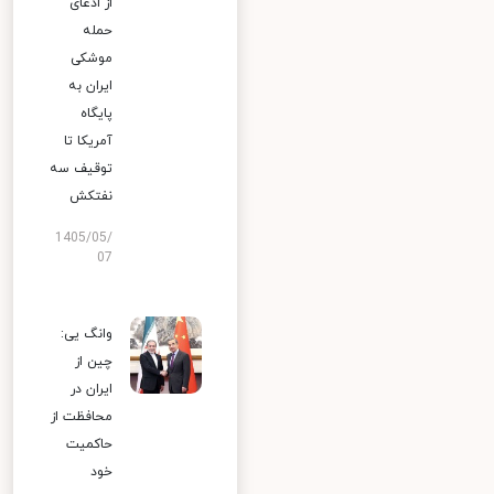
از ادعای
حمله
موشکی
ایران به
پایگاه
آمریکا تا
توقیف سه
نفتکش
1405/05/
07
وانگ یی:
چین از
ایران در
محافظت از
حاکمیت
خود