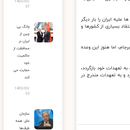
1405/05/
07
تحریم ها علیه ایران را بار دیگر
اد بسیاری از کشورها و
وانگ یی:
چین از
ایران در
ام، اما هنوز این وعده
محافظت از
حاکمیت
خود
ه تعهدات خود بازگردد،
حمایت می
 و به تعهدات مندرج در
کند
1405/05/
03
سازمان
ملل: همه
طرف‌ها