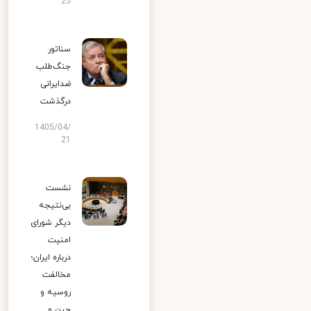
25
سناتور
جنگ‌طلب
ضدایرانی
درگذشت
1405/04/
21
نشست
بی‌نتیجه
دیگر شورای
امنیت
درباره ایران؛
مخالفت
روسیه و
چین و