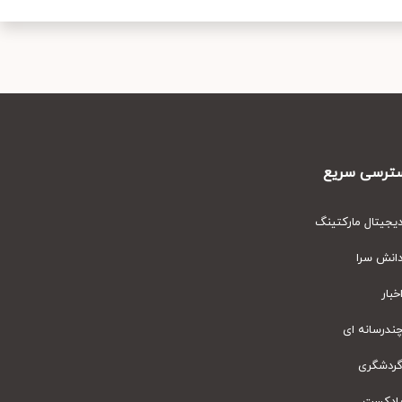
رسی سریع
یتال مارکتینگ
نش سرا
ار
رسانه ای
دشگری