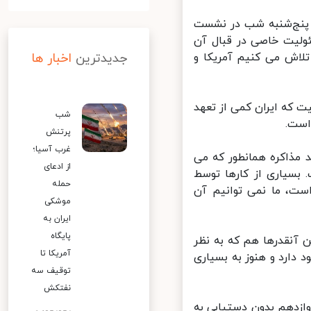
پنج‌شنبه شب در نشست
لیت خاصی در قبال آن
لاش می کنیم آمریکا و
جدیدترین
اخبار ها
ت که ایران کمی از تعهد
شب
ست.
پرتنش
غرب آسیا؛
مذاکره همانطور که می
از ادعای
بسیاری از کارها توسط
حمله
ت، ما نمی توانیم آن
موشکی
ایران به
پایگاه
آنقدرها هم که به نظر
آمریکا تا
دارد و هنوز به بسیاری
توقیف سه
نفتکش
زدهم بدون دستیابی به