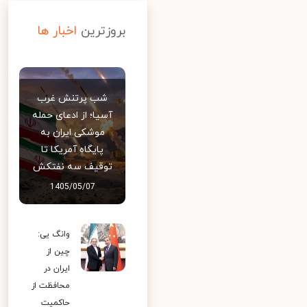
بروزترین
اخبار ها
شب پرتنش غرب
آسیا؛ از ادعای حمله
موشکی ایران به
پایگاه آمریکا تا
توقیف سه نفتکش
1405/05/07
وانگ یی:
چین از
ایران در
محافظت از
حاکمیت