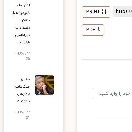
تنش‌ها در
https
PRINT
خاورمیانه را
کاهش
دهند و به
PDF
دیپلماسی
بازگردند
1405/04/
25
سناتور
جنگ‌طلب
ضدایرانی
درگذشت
1405/04/
21