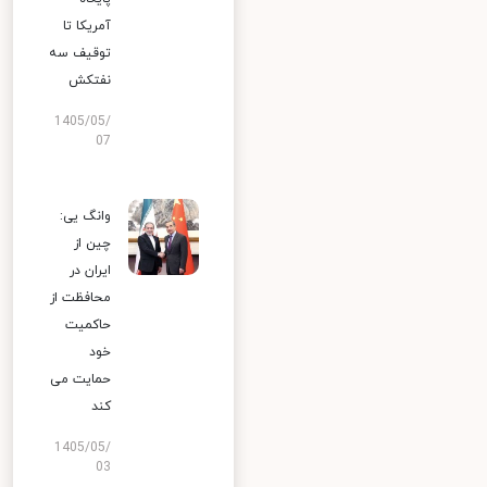
آمریکا تا
توقیف سه
نفتکش
1405/05/
07
وانگ یی:
چین از
ایران در
محافظت از
حاکمیت
خود
حمایت می
کند
1405/05/
03