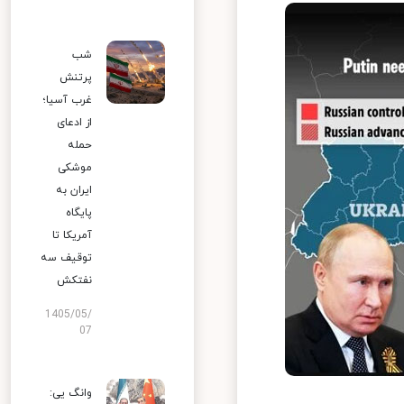
شب
پرتنش
غرب آسیا؛
از ادعای
حمله
موشکی
ایران به
پایگاه
آمریکا تا
توقیف سه
نفتکش
1405/05/
07
وانگ یی: