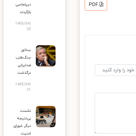
PDF
دیپلماسی
بازگردند
1405/04/
25
سناتور
جنگ‌طلب
ضدایرانی
درگذشت
1405/04/
21
نشست
بی‌نتیجه
دیگر شورای
امنیت