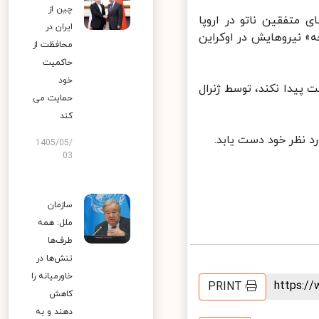
چین از
متفقین ناتو در اروپا
ایران در
 نیروهایش در اوکراین
محافظت از
حاکمیت
خود
پیدا نکند، توسط ژنرال
حمایت می
کند
نظر خود دست یابد.
1405/05/
03
سازمان
ملل: همه
طرف‌ها
تنش‌ها در
خاورمیانه را
https:
PRINT
کاهش
دهند و به