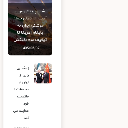
شب پرتنش غرب
آسیا؛ از ادعای حمله
موشکی ایران به
پایگاه آمریکا تا
توقیف سه نفتکش
1405/05/07
وانگ یی:
چین از
ایران در
محافظت از
حاکمیت
خود
حمایت می
کند