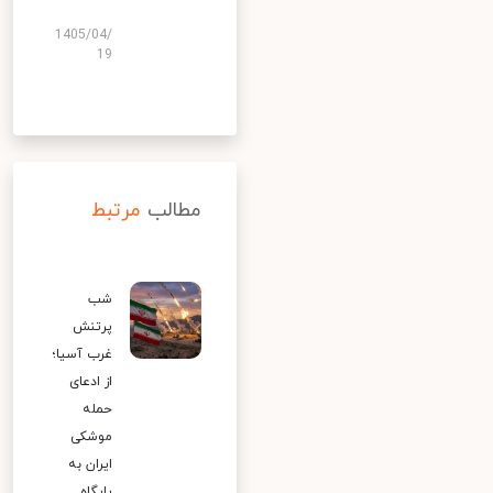
1405/04/
19
مطالب
مرتبط
شب
پرتنش
غرب آسیا؛
از ادعای
حمله
موشکی
ایران به
پایگاه