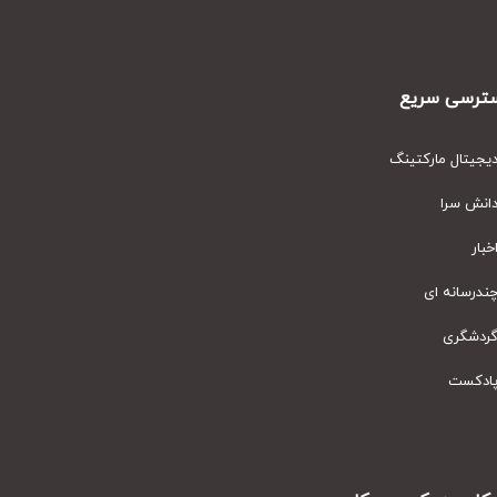
رسی سریع
یتال مارکتینگ
نش سرا
ار
رسانه ای
دشگری
دکست