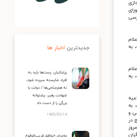
ازی
رای
رسی
لام
 به
جدیدترین
اخبار ها
لام
پزشکیان: پست‌ها باید به
 به
افراد شایسته سپرده شود،
نه هم‌جناحی‌ها / دولت با
شهادت رهبر، پشتوانه
عیه
بزرگی را از دست داد
 به
ی و
1405/05/14
 در
روز
ران
ماجرای «توافق قریب‌الوقوع