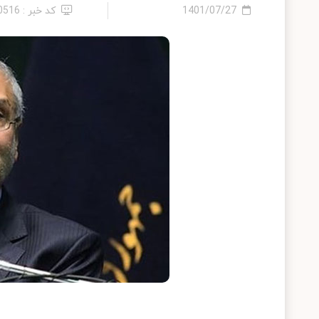
1401/07/27
کد خبر : 10516