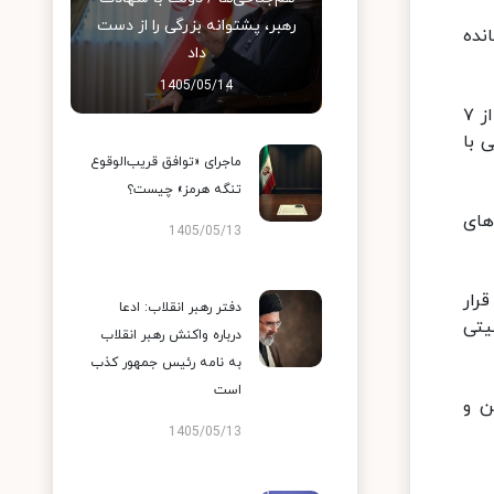
رهبر، پشتوانه بزرگی را از دست
نده
داد
1405/05/14
۸ _ پایین آمدن شگفت‌انگیز مشارکت مردم در شهرهای بزرگ، به نحوی‌که در شهری مانند تهران، تنها با اندکی بیش از ۷
 با
ماجرای «توافق قریب‌الوقوع
تنگه هرمز» چیست؟
های
1405/05/13
رار
دفتر رهبر انقلاب: ادعا
یتی
درباره واکنش رهبر انقلاب
به نامه رئیس جمهور کذب
است
ن و
1405/05/13