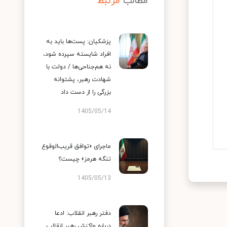
مطالب
مرتبط
پزشکیان: پست‌ها باید به
افراد شایسته سپرده شود،
نه هم‌جناحی‌ها / دولت با
شهادت رهبر، پشتوانه
بزرگی را از دست داد
1405/05/14
ماجرای «توافق قریب‌الوقوع
تنگه هرمز» چیست؟
1405/05/13
دفتر رهبر انقلاب: ادعا
درباره واکنش رهبر انقلاب