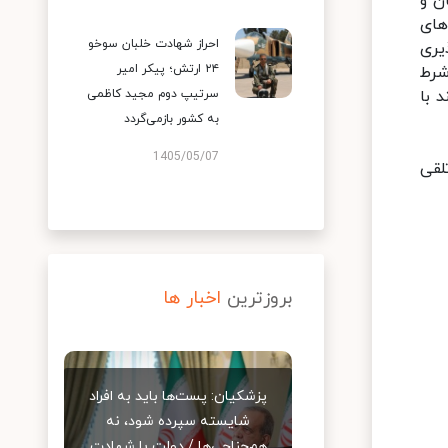
ن و
های
احراز شهادت خلبان سوخو
یری
۲۴ ارتش؛ پیکر امیر
شرط
 با
سرتیپ دوم مجید کاظمی
به کشور بازمی‌گردد
1405/05/07
لقی
بروزترین
اخبار ها
پزشکیان: پست‌ها باید به افراد
شایسته سپرده شود، نه
هم‌جناحی‌ها / دولت با شهادت