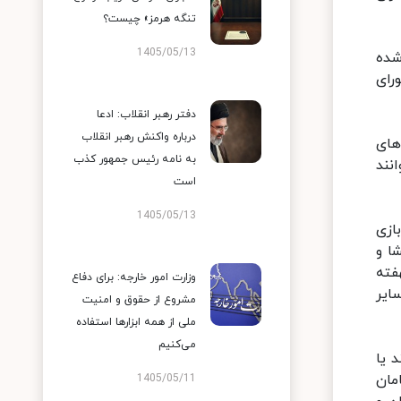
تنگه هرمز» چیست؟
1405/05/13
شده
رای
دفتر رهبر انقلاب: ادعا
درباره واکنش رهبر انقلاب
های
به نامه رئیس جمهور کذب
نند
است
1405/05/13
ازی
ا و
فته
وزارت امور خارجه: برای دفاع
ایر
مشروع از حقوق و امنیت
ملی از همه ابزارها استفاده
می‌کنیم
 یا
مان
1405/05/11