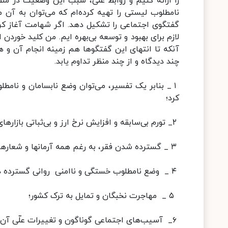
را ارائه کنیم و روابط علّی، سبب این وضعیت در م
نامطلوب لیستی را تهیه کرده‌ام که می‌توان به آن مو
گفتگوی اجتماعی را تشکیل دهد. اگر شهامت آغاز کر
لازم برای بهبود و توسعه بی‌بهره ایم. من کلید خورد
آنکه تا انتهای این گفتگوها هم زمینه انجام آن و
چند دیدگاه و از چند منظر تداوم یابد.
۱ _ بنابر یک تفسیر، می‌توان وضع نابسامان و نا
کرد؛
۲_ تورم بی‌سابقه و افزایش نرخ ارز و بی‌ثباتی بازارهای مختلف از سال ۱۳۹۷ تا به امروز؛
۳ _ گسترده شدن فقر، به رغم همه آرمانها و شعارها، عدم تشکیل سرمایه و رشد اقتصادی ناچیز؛
۴ _ وضع نامطلوب خستگی و ناامنی روانی گسترده در جامعه در میان سنین و طبقات مختلف اجتماعی؛
۵ _ مهاجرت نخبگان و تمایل به ترک کشور؛
۶_ آسیب‌های اجتماعی گوناگون و تغییرات علّی آن؛