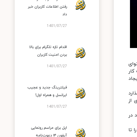
رفتن اطلاعات کاربران خبر
داد
1401/07/27
اقدام تازه تلگرام برای بالا
بردن امنیت کاربران
به محتوای
1401/07/27
 و دلنشین تبدیل نماید. باید به این نکته اشاره کنیم که فناوری ANC به کار
جاد
فیلترینگ جدید و عجیب
ذارد
ایرانسل و همراه اول!
 از
1401/07/27
د در
اپل برای مراسم رونمایی
ا تا
آیفون ۱۴ دعوت‌نامه