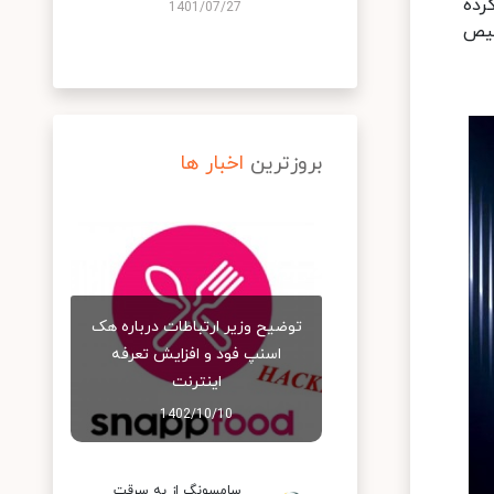
Intelligent Dynamic  استفاده کرده
1401/07/27
خیص
بروزترین
اخبار ها
توضیح وزیر ارتباطات درباره هک
اسنپ‌ فود و افزایش تعرفه
اینترنت
1402/10/10
سامسونگ از به سرقت