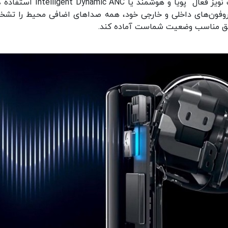
هواوی در ایربادز حرفه‌ای فری‌بادز پرو از فناوری حذف نویز فعال پویا و هوشمند یا ANC
کروفون‌های داخلی و خارجی خود، همه صداهای اضافی محیط را تش
دقیق مناسب وضعیت شماست آماده کند.