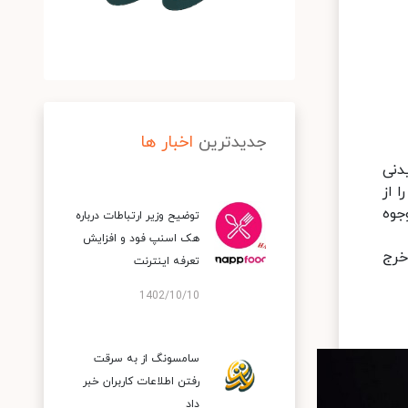
جدیدترین
اخبار ها
ات پوشیدنی
را از
د که وجوه
توضیح وزیر ارتباطات درباره
هک اسنپ‌ فود و افزایش
خرج
تعرفه اینترنت
1402/10/10
سامسونگ از به سرقت
رفتن اطلاعات کاربران خبر
داد