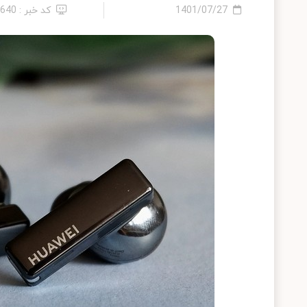
1401/07/27
کد خبر : 9640