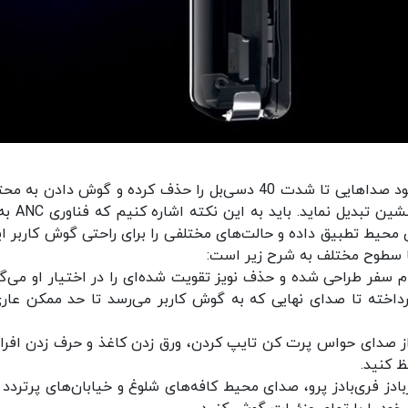
این ایربادز قادر است به کمک درایورهای دینامیکی خود صداهایی تا شدت 40 دسی‌بل را حذف کرده و گوش دادن 
صوتی را برای شما به تجربه‌ای خالص، آرام‌بخش
ای محیط تطبیق داده و حالت‌های مختلفی را برای راحتی گوش کاربر ای
ا سطوح مختلف به شرح زیر است:
ر در هنگام سفر طراحی شده و حذف نویز تقویت شده‌ای را در اختیار او می‌گ
خته تا صدای نهایی که به گوش کاربر می‌رسد تا حد ممکن عاری
ی‌توانید از صدای حواس پرت کن تایپ کردن، ورق زدن کاغذ و حرف زدن افرا
ظ کنید.
فعال ایربادز فری‌بادز پرو، صدای محیط کافه‌های شلوغ و خیابان‌های پرتردد ر