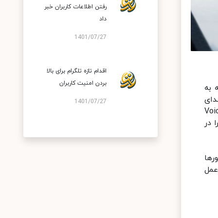
رفتن اطلاعات کاربران خبر
داد
1401/07/27
اقدام تازه تلگرام برای بالا
بردن امنیت کاربران
 به
 صدای
1401/07/27
Voice Mode، Aw
 در
رها
ثر عمل