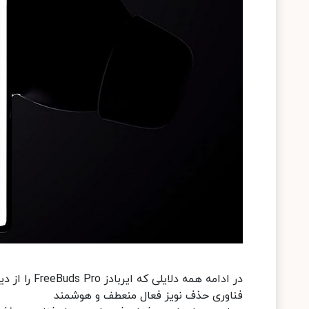
در ادامه همه دلایلی که ایربادز FreeBuds Pro را از دیگر محصولات موجود در بازار متمایز می‌کنند را مرور خواهیم کرد.
فناوری حذف نویز فعال منعطف و هوشمند