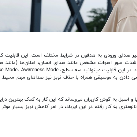
ر صدای ورودی به هدفون در شرایط مختلف است. این قابلیت که
گاهی» موسوم است به شما اجازه می‌‎دهد شدت عبور اصوات مشخص مانند صدای انسان، اعلان‌ها (مانند
اعلان در فرودگاه‎ها و مراکز عمومی) و ... را تعیین کنید. در این قابلیت می‎توانید سه سطح، areness Mode
گوشی دادن به موسیقی همراه با حذف نویز نیز صداهای مهم محیط را
یا و اصیل به گوش کاربران می‌رساند که این کار به کمک بهترین درایو
قطعات ممکن انجام می‌پذیرد. درایور دینامیکی 11 نانومتری به کار رفته در این ایرباد، در امر کاهش نویز بسیار مو