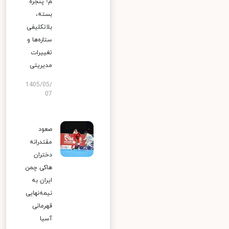
م؛ پنجره
بسته،
بلاتکلیفی
ستاره‌ها و
تغییرات
مدیریتی
1405/05/
07
صعود
مقتدرانه
دختران
هاکی چمن
ایران به
نیمه‌نهایی
قهرمانی
آسیا