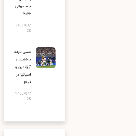
جام جهانی
۲۰۲۶
1405/04/
28
مسی بازهم
درخشید /
آرژانتین و
اسپانیا در
فینال
1405/04/
25