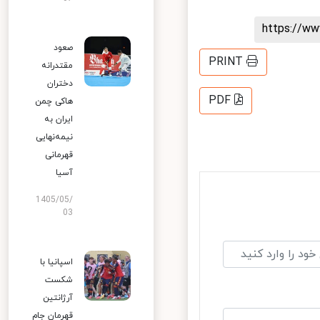
https://
صعود
PRINT
مقتدرانه
دختران
PDF
هاکی چمن
ایران به
نیمه‌نهایی
قهرمانی
آسیا
1405/05/
03
اسپانیا با
شکست
آرژانتین
قهرمان جام