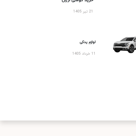
خرید گوشی ارزان
21 تیر 1405
لوازم یدکی
11 خرداد 1405