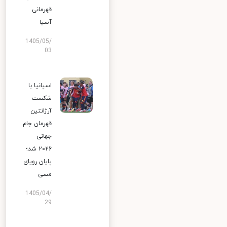
قهرمانی
آسیا
1405/05/
03
اسپانیا با
شکست
آرژانتین
قهرمان جام
جهانی
۲۰۲۶ شد؛
پایان رویای
مسی
1405/04/
29