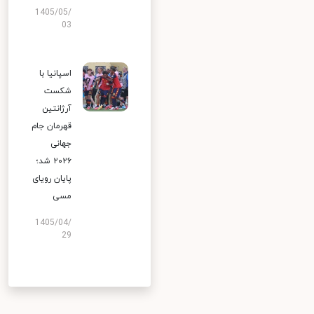
1405/05/
03
اسپانیا با
شکست
آرژانتین
قهرمان جام
جهانی
۲۰۲۶ شد؛
پایان رویای
مسی
1405/04/
29