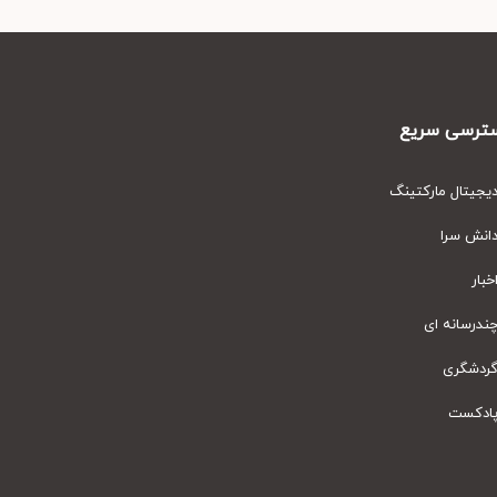
رسی سریع
یتال مارکتینگ
نش سرا
ار
رسانه ای
دشگری
دکست