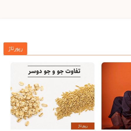
رپورتاژ
رپورتاژ