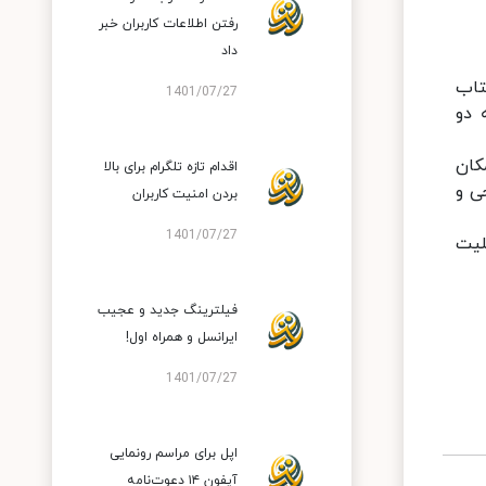
رفتن اطلاعات کاربران خبر
داد
تاب
1401/07/27
MatePa و MatePad T10s مجهز به دو
مکان
اقدام تازه تلگرام برای بالا
ی و
بردن امنیت کاربران
1401/07/27
لیت
فیلترینگ جدید و عجیب
ایرانسل و همراه اول!
1401/07/27
اپل برای مراسم رونمایی
آیفون ۱۴ دعوت‌نامه