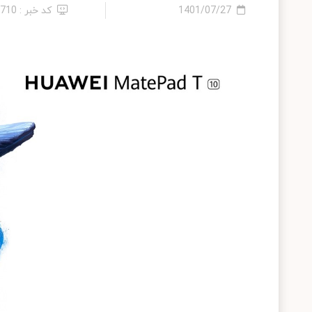
1401/07/27
کد خبر : 5710