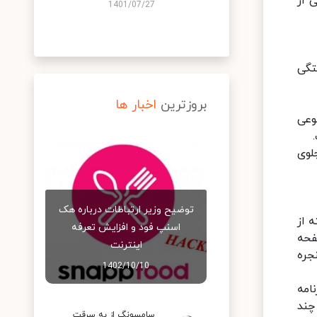
 از
1401/07/27
تگی
بروزترین
اخبار ها
وعی
ر، جلوی
توضیح وزیر ارتباطات درباره هک
 از
اسنپ‌ فود و افزایش تعرفه
وی صفحه
اینترنت
دو پنجره
1402/10/10
امه
چند
سامسونگ از به سرقت