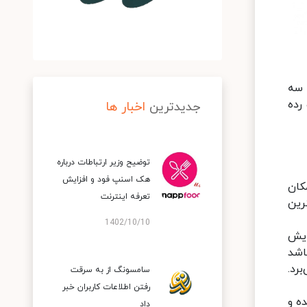
 سه
و البته تبلت رده
جدیدترین
اخبار ها
توضیح وزیر ارتباطات درباره
هک اسنپ‌ فود و افزایش
کان
تعرفه اینترنت
رین
1402/10/10
مایش
اشد
رد.
سامسونگ از به سرقت
رفتن اطلاعات کاربران خبر
ه و
داد