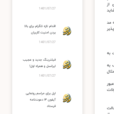
 از
1401/07/27
اید
 که مد
اقدام تازه تلگرام برای بالا
ذیر
بردن امنیت کاربران
1401/07/27
 به
فیلترینگ جدید و عجیب
 به
ایرانسل و همراه اول!
ثال
1401/07/27
بور
لات
اپل برای مراسم رونمایی
آیفون ۱۴ دعوت‌نامه
فرستاد
الت