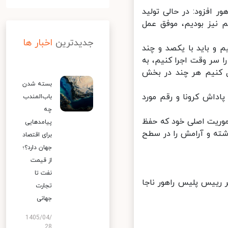
افزود: در حالی تولید
نیز بودیم، موفق عمل
جدیدترین
اخبار ها
و باید با یکصد و چند
 سر وقت اجرا کنیم، به
 کنیم هر چند در بخش
بسته شدن
داش کرونا و رقم مورد
باب‌المندب
چه
وریت اصلی خود که حفظ
پیامدهایی
ته و آرامش را در سطح
برای اقتصاد
جهان دارد؟؛
از قیمت
نفت تا
ییس پلیس راهور ناجا
تجارت
جهانی
1405/04/
28