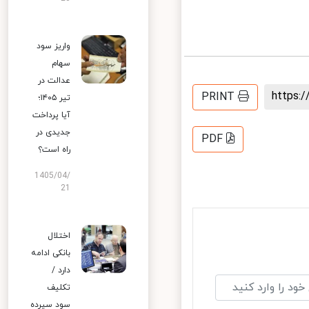
واریز سود
سهام
عدالت در
https
PRINT
تیر ۱۴۰۵؛
آیا پرداخت
جدیدی در
PDF
راه است؟
1405/04/
21
اختلال
بانکی ادامه
دارد /
تکلیف
سود سپرده