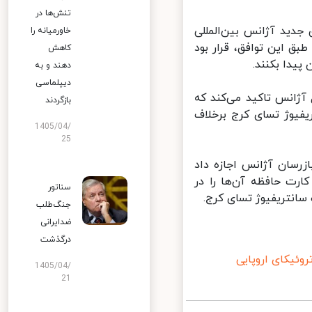
تنش‌ها در
دید آژانس بین‌المللی
خاورمیانه را
ق این توافق، قرار بود
کاهش
یدا بکنند.
دهند و به
دیپلماسی
آژانس تاکید می‌کند که
بازگردند
یوژ تسای کرج برخلاف
1405/04/
25
 ایران از ۲۰ تا ۲۲ سپتامبر به بازرسان آژانس اجازه داد
ت حافظه آن‌ها را در
سناتور
انتریفیوژ تسای کرج.
جنگ‌طلب
ضدایرانی
درگذشت
ئیکای اروپایی
1405/04/
21