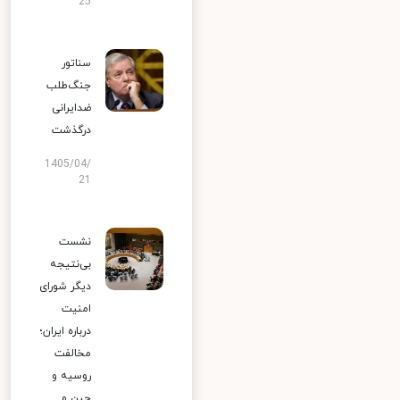
25
سناتور
جنگ‌طلب
ضدایرانی
درگذشت
1405/04/
21
نشست
بی‌نتیجه
دیگر شورای
امنیت
درباره ایران؛
مخالفت
روسیه و
چین و