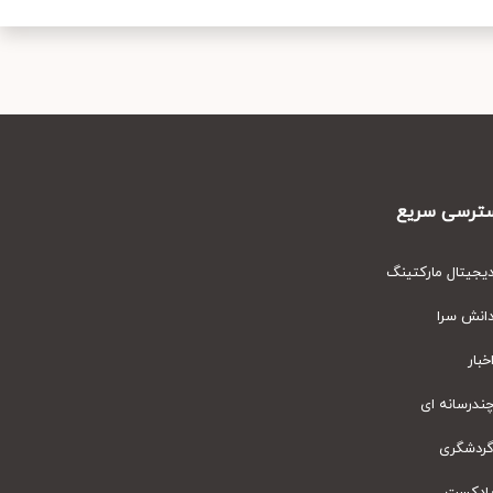
رسی سریع
یتال مارکتینگ
نش سرا
ار
رسانه ای
دشگری