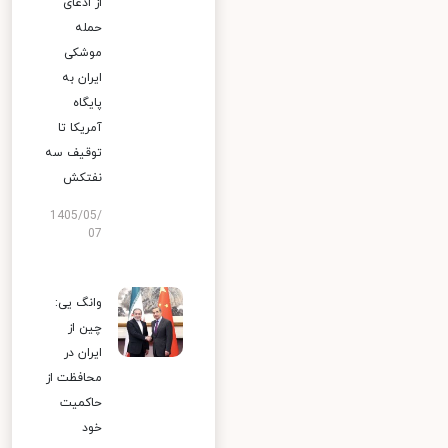
از ادعای
حمله
موشکی
ایران به
پایگاه
آمریکا تا
توقیف سه
نفتکش
1405/05/
07
وانگ یی:
چین از
ایران در
محافظت از
حاکمیت
خود