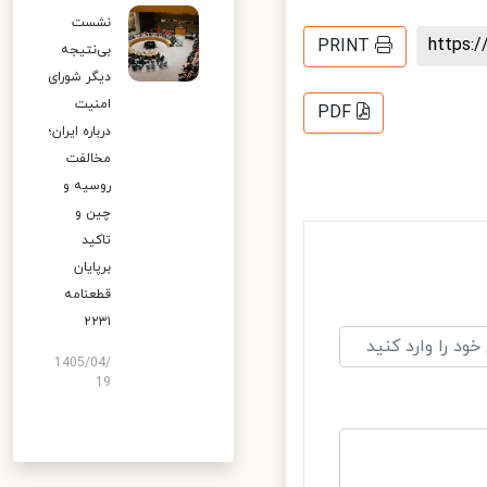
نشست
https
PRINT
بی‌نتیجه
دیگر شورای
امنیت
PDF
درباره ایران؛
مخالفت
روسیه و
چین و
تاکید
برپایان
قطعنامه
۲۲۳۱
1405/04/
19