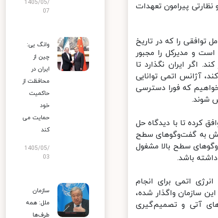
1405/05/
 نظارتی پیرامون تعهدات
07
توافقی را که در تاریخ
وانگ یی:
است و مدیرکل را مجبور
چین از
 اگر ایران نگذارد تا
ایران در
، آژانس اتمی توانایی
محافظت از
خواهیم که فورا دسترسی
حاکمیت
شوند.
خود
حمایت می
ن داد که ایران توافق کرده تا با دیدگاه حل
کند
یش به گفت‌وگوهای سطح
وگوهای سطح بالا مشغول
1405/05/
شته باشد.
03
نرژی اتمی برای انجام
سازمان
 سازمان ملل به این سازمان واگذار شده،
ملل: همه
ای آتی و تصمیم‌گیری
طرف‌ها