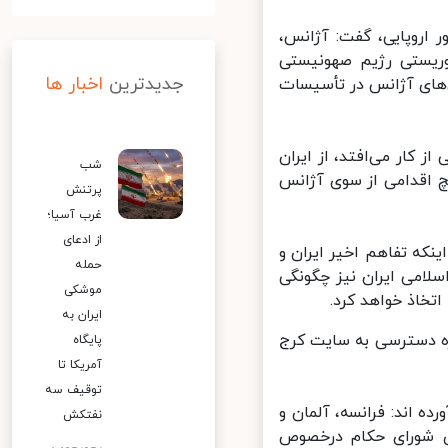
اروپایی، گفت: آژانس،
وریستی رژیم صهونیستی
جدیدترین
اخبار ها
های آژانس در تأسیسات
ار می‌افتد، از ایران
شب
چ اقدامی از سوی آژانس
پرتنش
غرب آسیا؛
از ادعای
نکه تفاهم اخیر ایران و
حمله
امی ایران نیز چگونگی
موشکی
خاذ خواهد کرد.
ایران به
زه دسترسی به سایت کرج
پایگاه
آمریکا تا
توقیف سه
 ‌اند: فرانسه، آلمان و
نفتکش
شنبه ۲۶ سپتامبر به اعضای شورای حکام درخصوص