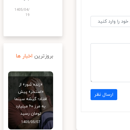
1405/04/
19
بروزترین
اخبار ها
«زنده شور» از
«استخر» پیش
ارسال نظر
افتاد؛ گیشه سینما
به مرز ۶۰ میلیارد
تومان رسید
1405/05/07