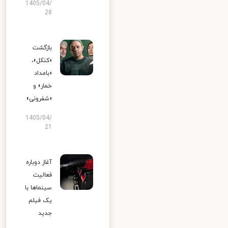
1405/04/
28
بازگشت
«کنکل»،
«بامداد
خمار» و
«شفرونی»
1405/04/
21
آغاز دوباره
فعالیت
سینماها با
یک فیلم
جدید