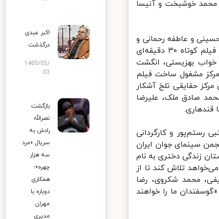
 محمد خوشبخت و آنیسا
اکبر عبدی
ینی و عاطفه رحمانی و
درگذشت
تهیه‌کنندگی و کارگردانی حسین میرزامحمدی است. در خلاصه داستان این فیلم کوتاه ۳۰ دقیقه‌ای
واب بهزیستی،‌ انگشت
1405/05/
03
مرکز مشغول ساخت فیلم
مرکز حقایقی تلخ آشکار
حمد صادق ملک، علیرضا
بازگشت
قندهاری.
نصرالله
رادش به
تبی رستم‌پور و کارگردانی
سریال «مرد
من سینمای جوان ایران
ن زندگی دختری به نام
سه هزار
خواهد تلاش کند تا از
چهره»؛
فی، محمد شکروی، رضا
همکاری
وسفندان ما را خواهند
دوباره با
مهران
مدیری