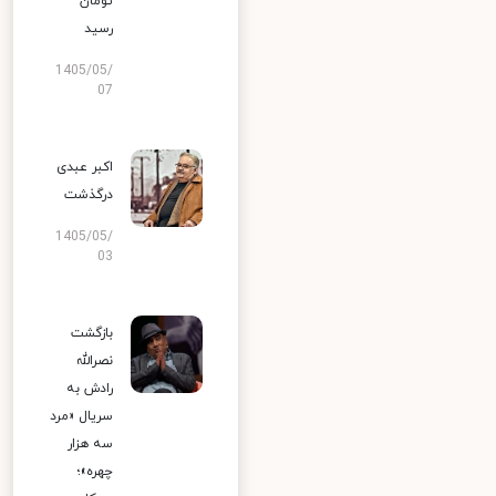
تومان
رسید
1405/05/
07
اکبر عبدی
درگذشت
1405/05/
03
بازگشت
نصرالله
رادش به
سریال «مرد
سه هزار
چهره»؛