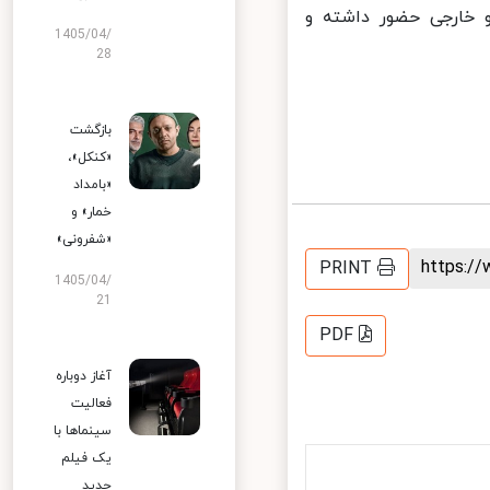
 خارجی حضور داشته و
1405/04/
28
بازگشت
«کنکل»،
«بامداد
خمار» و
«شفرونی»
https:
PRINT
1405/04/
21
PDF
آغاز دوباره
فعالیت
سینماها با
یک فیلم
جدید