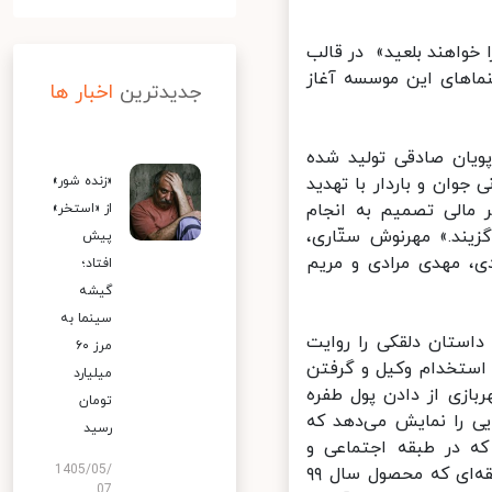
خواهند بلعید» در قالب
کران خود را در سینماهای این موسسه آغاز
جدیدترین
اخبار ها
یان صادقی تولید شده
است: «محیا زنی جوان و باردار با تهدید
«زنده شور»
الی تصمیم به انجام
از «استخر»
یند.» مهرنوش ستّاری،
پیش
ی، مهدی مرادی و مریم
افتاد؛
گیشه
سینما به
استان دلقکی را روایت
مرز ۶۰
 استخدام وکیل و گرفتن
میلیارد
زی از دادن پول طفره
تومان
ی را نمایش می‌دهد که
رسید
 در طبقه اجتماعی و
1405/05/
اقتصادی بالاتری از آن‌ها زندگی می‌کنند. بازیگران این فیلم کوتاه ۲۵ دقیقه‌ای که محصول سال ۹۹
07