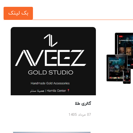
بک لینک
گالری طلا
07 مرداد 1405