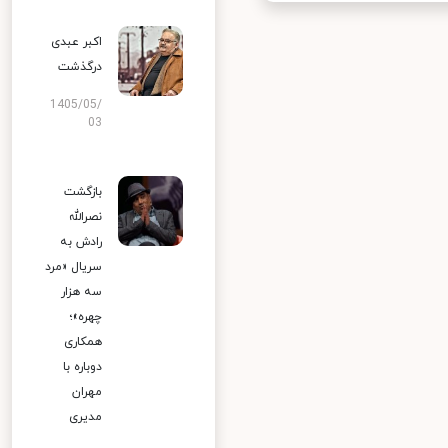
اکبر عبدی
درگذشت
1405/05/
03
بازگشت
نصرالله
رادش به
سریال «مرد
سه هزار
چهره»؛
همکاری
دوباره با
مهران
مدیری