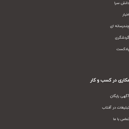
نش سرا
ار
رسانه ای
دشگری
دکست
ری در کسب و کار
ی رایگان
یغات در آفتاب
س با ما