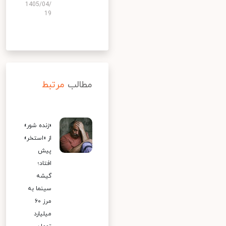
1405/04/
19
مطالب
مرتبط
«زنده شور»
از «استخر»
پیش
افتاد؛
گیشه
سینما به
مرز ۶۰
میلیارد