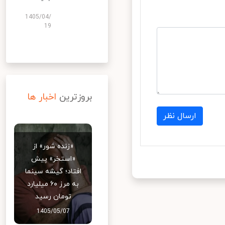
1405/04/
19
بروزترین
اخبار ها
ارسال نظر
«زنده شور» از
«استخر» پیش
افتاد؛ گیشه سینما
به مرز ۶۰ میلیارد
تومان رسید
1405/05/07