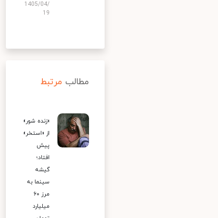
1405/04/
19
مطالب
مرتبط
«زنده شور»
از «استخر»
پیش
افتاد؛
گیشه
سینما به
مرز ۶۰
میلیارد