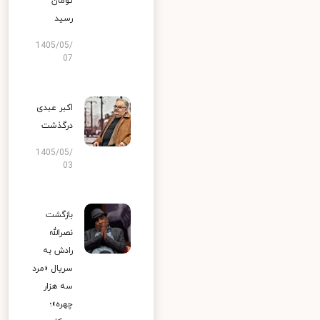
تومان
رسید
1405/05/
07
اکبر عبدی
درگذشت
1405/05/
03
بازگشت
نصرالله
رادش به
سریال «مرد
سه هزار
چهره»؛