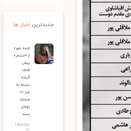
جدیدترین
اخبار ها
«زنده شور»
از «استخر»
پیش
افتاد؛
گیشه
سینما به
مرز ۶۰
میلیارد
تومان
رسید
1405/05/
07