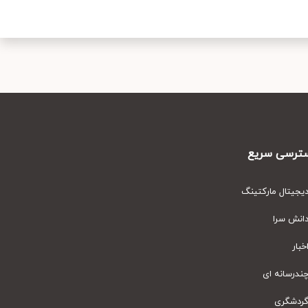
رسی سریع
یتال مارکتینگ
نش سرا
ار
رسانه ای
دشگری