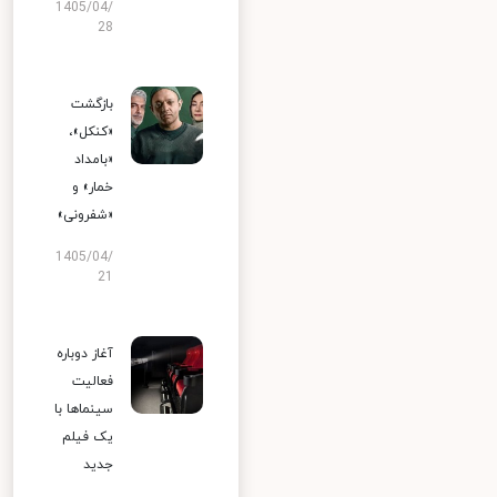
1405/04/
28
بازگشت
«کنکل»،
«بامداد
خمار» و
«شفرونی»
1405/04/
21
آغاز دوباره
فعالیت
سینماها با
یک فیلم
جدید