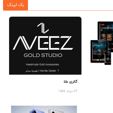
بک لینک
گالری طلا
07 مرداد 1405