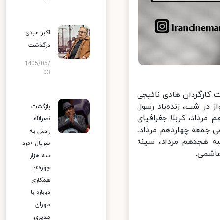
اکبر عبدی
درگذشت
1405/05/
03
کارگردان هادی نائیجی
در شب، زنده‌یاد رسول
بازگشت
 مرداد، کربلا جغرافیای
نصرالله
 جمعه چهاردهم مرداد،
رادش به
ه هجدهم مرداد، سینه
سریال «مرد
شمی.
سه هزار
چهره»؛
همکاری
دوباره با
مهران
مدیری