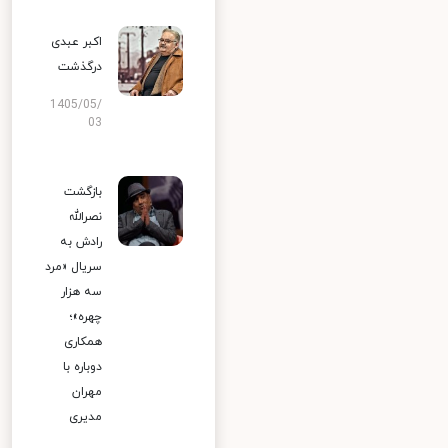
اکبر عبدی
درگذشت
1405/05/
03
بازگشت
نصرالله
رادش به
سریال «مرد
سه هزار
چهره»؛
همکاری
دوباره با
مهران
مدیری