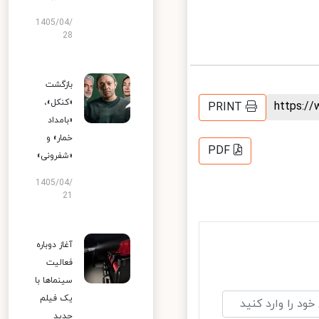
1405/04/
28
بازگشت
«کنکل»،
https:
PRINT
«بامداد
خمار» و
PDF
«شفرونی»
1405/04/
21
آغاز دوباره
فعالیت
سینماها با
یک فیلم
جدید