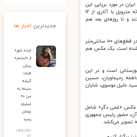
ن در مورد برپایی این
نمایشگاه گفت: نمایشگاه عکس «غمی دگر» به مناسبت چهلمین روز حادثه متروپل با آثاری از ۱۲
و تا روزهای بعد هم
جدیدترین
اخبار ها
وی در همین راستا افزود: ۳۶ اثر از این ۱۲ عکاس در نمایشگاه «غمی دگر» در قطع‌های ۱۰۰ سانتی‌متر
قرار داده شده است. یک عکس هم
«زنده شور»
از «استخر»
پیش
زستانی است و در این
افتاد؛
طمه رحیماویان، حسین
گیشه
سید خلیل موسوی، شایان
سینما به
مرز ۶۰
میلیارد
 عکس «غمی دگر» شامل
تومان
ن، حضور رئیس جمهوری
رسید
تصویر می‌کشد.
1405/05/
 برگزار کنیم.
07