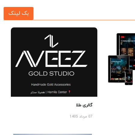
بک لینک
گالری طلا
07 مرداد 1405