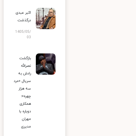
اکبر عبدی
درگذشت
1405/05/
03
بازگشت
نصرالله
رادش به
سریال «مرد
سه هزار
چهره»؛
همکاری
دوباره با
مهران
مدیری