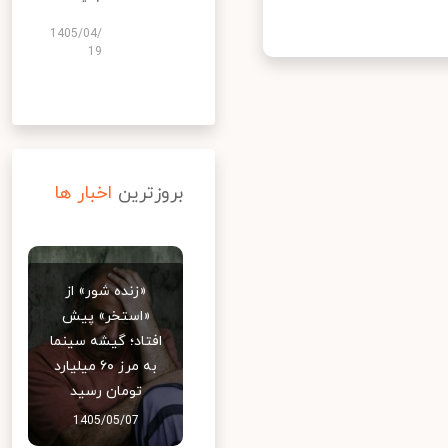
1405/04/
19
بروزترین
اخبار ها
«زنده شور» از
«استخر» پیش
افتاد؛ گیشه سینما
به مرز ۶۰ میلیارد
تومان رسید
1405/05/07