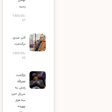
تومان
رسید
1405/05/
07
اکبر عبدی
درگذشت
1405/05/
03
بازگشت
نصرالله
رادش به
سریال «مرد
سه هزار
چهره»؛