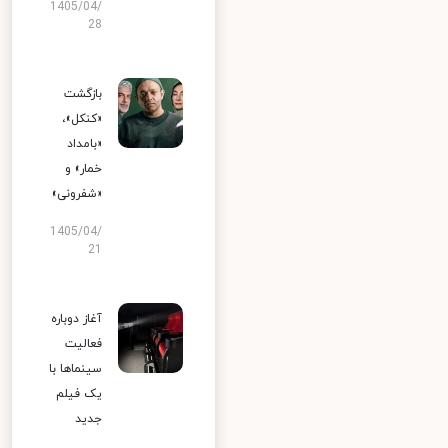
1405/04/
28
بازگشت
«کنکل»،
«بامداد
خمار» و
«شفرونی»
1405/04/
21
آغاز دوباره
فعالیت
سینماها با
یک فیلم
جدید