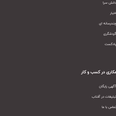
نش سرا
ار
رسانه ای
دشگری
دکست
ری در کسب و کار
ی رایگان
یغات در آفتاب
س با ما