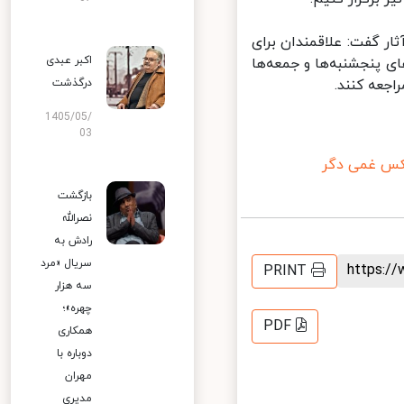
ار گفت: علاقمندان برای
اکبر عبدی
 دوشنبه ۱۳ تیر الی ۲۹ تیر ۱۴۰۱ به جز روزهای پنجشنبه‌ها و جمعه‌ها
درگذشت
1405/05/
03
س غمی دگر
بازگشت
نصرالله
رادش به
سریال «مرد
https:
PRINT
سه هزار
چهره»؛
PDF
همکاری
دوباره با
مهران
مدیری