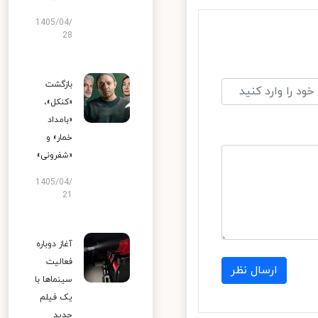
1405/04/
28
بازگشت
«کنکل»،
«بامداد
خمار» و
«شفرونی»
1405/04/
21
آغاز دوباره
فعالیت
ارسال نظر
سینماها با
یک فیلم
جدید