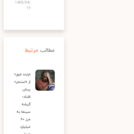
1405/04/
19
مطالب
مرتبط
«زنده شور»
از «استخر»
پیش
افتاد؛
گیشه
سینما به
مرز ۶۰
میلیارد