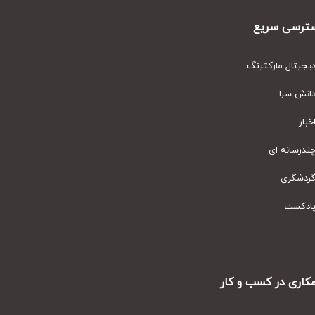
رسی سریع
یتال مارکتینگ
نش سرا
ار
رسانه ای
دشگری
دکست
ری در کسب و کار