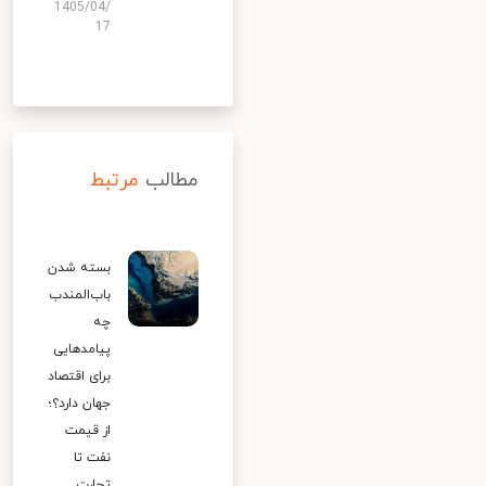
1405/04/
17
مطالب
مرتبط
بسته شدن
باب‌المندب
چه
پیامدهایی
برای اقتصاد
جهان دارد؟؛
از قیمت
نفت تا
تجارت