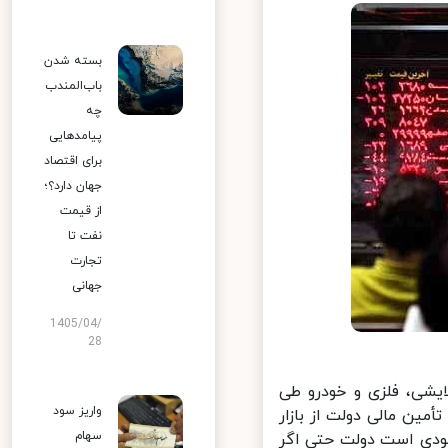
بسته شدن
باب‌المندب
چه
پیامدهایی
برای اقتصاد
جهان دارد؟؛
از قیمت
نفت تا
تجارت
جهانی
1405/04/
28
یشی، فلزی و خودرو طی
واریز سود
ین مالی دولت از بازار
سهام
دی است دولت حتی اگر