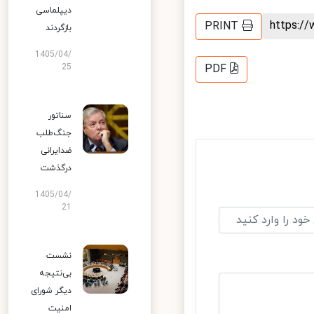
دیپلماسی
https:
PRINT
بازگردند
1405/04/
25
PDF
سناتور
جنگ‌طلب
ضدایرانی
درگذشت
1405/04/
21
نشست
بی‌نتیجه
دیگر شورای
امنیت