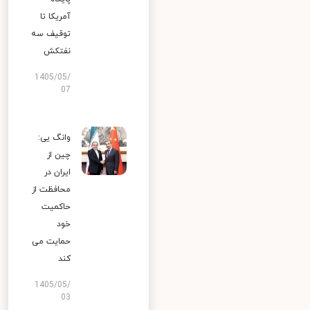
آمریکا تا
توقیف سه
نفتکش
1405/05/
07
وانگ یی:
چین از
ایران در
محافظت از
حاکمیت
خود
حمایت می
کند
1405/05/
03