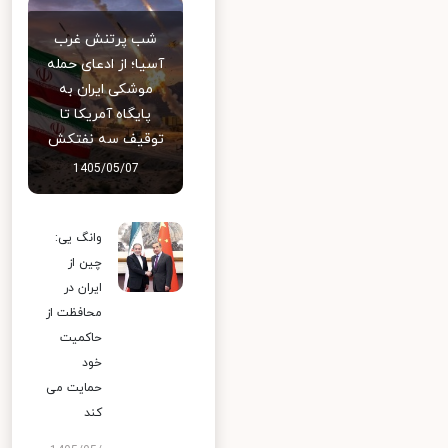
شب پرتنش غرب
آسیا؛ از ادعای حمله
موشکی ایران به
پایگاه آمریکا تا
توقیف سه نفتکش
1405/05/07
وانگ یی:
چین از
ایران در
محافظت از
حاکمیت
خود
حمایت می
کند