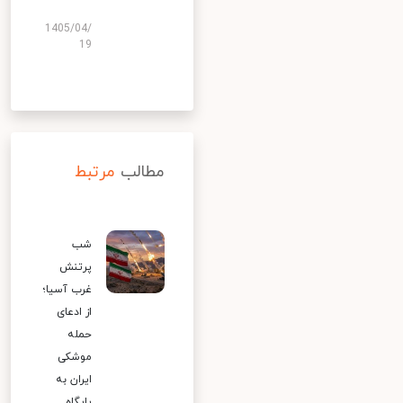
1405/04/
19
مطالب
مرتبط
شب
پرتنش
غرب آسیا؛
از ادعای
حمله
موشکی
ایران به
پایگاه