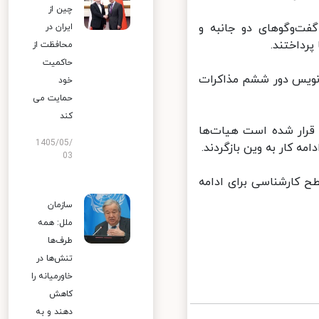
چین از
‌وگوهای دو جانبه و
ایران در
داختند.
محافظت از
حاکمیت
نویس دور ششم مذاکرات
خود
حمایت می
کند
قرار شده است هیات‌ها
1405/05/
ه کار به وین بازگردند.
03
کارشناسی برای ادامه
سازمان
ملل: همه
طرف‌ها
تنش‌ها در
خاورمیانه را
کاهش
دهند و به