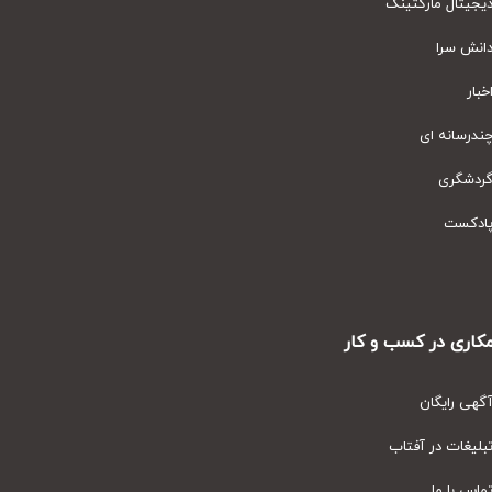
یتال مارکتینگ
نش سرا
ار
رسانه ای
دشگری
دکست
ری در کسب و کار
ی رایگان
یغات در آفتاب
س با ما