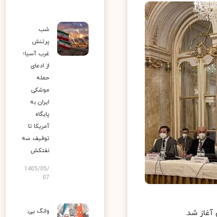
شب
پرتنش
غرب آسیا؛
از ادعای
حمله
موشکی
ایران به
پایگاه
آمریکا تا
توقیف سه
نفتکش
1405/05/
07
وانگ یی:
غاز شد.