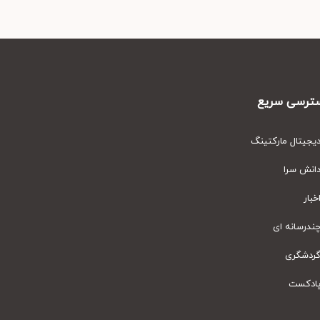
رسی سریع
یتال مارکتینگ
نش سرا
ار
رسانه ای
دشگری
دکست