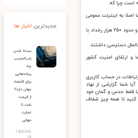
است چرا که:
به آنها اصلا به اینترنت عمومی
جدیدترین
اخبار ها
به طور متوسط روزانه حدود ۳۵۰ هزار رخداد امنیتی با منشأ شبکه داخلی و حدود ۲۵۰ هزار رخداد با
بسته شدن
و ارتقای امنیت کشور
باب‌المندب
چه
پیامدهایی
باطات در حساب کاربری
برای اقتصاد
ا شما گزارشی از نهاد
جهان دارد؟؛
یا فقط حدس و گمان خود
از قیمت
کنید تا همه چیز شفاف
نفت تا
تجارت
جهانی
1405/04/
28