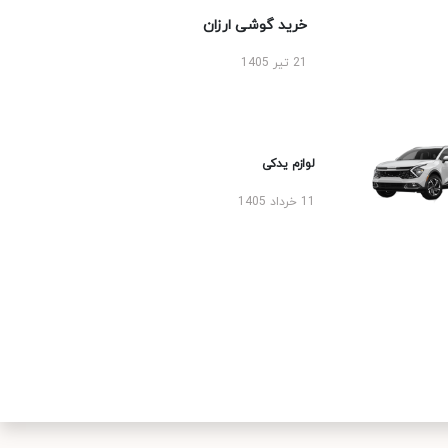
خرید گوشی ارزان
21 تیر 1405
لوازم یدکی
11 خرداد 1405