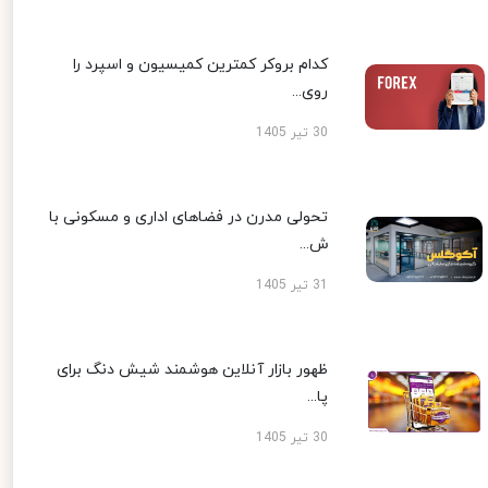
کدام بروکر کمترین کمیسیون و اسپرد را
روی...
30 تیر 1405
تحولی مدرن در فضاهای اداری و مسکونی با
ش...
31 تیر 1405
ظهور بازار آنلاین هوشمند شیش دنگ برای
پا...
30 تیر 1405