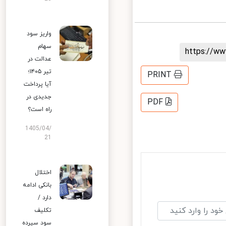
واریز سود
سهام
https://
عدالت در
تیر ۱۴۰۵؛
PRINT
آیا پرداخت
جدیدی در
PDF
راه است؟
1405/04/
21
اختلال
بانکی ادامه
دارد /
تکلیف
سود سپرده