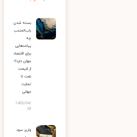
بسته شدن
باب‌المندب
چه
پیامدهایی
برای اقتصاد
جهان دارد؟؛
از قیمت
نفت تا
تجارت
جهانی
1405/04/
28
واریز سود