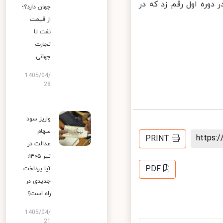
وره اول رقم زد که در
جهان دارد؟؛
از قیمت
نفت تا
تجارت
جهانی
1405/04/
28
واریز سود
سهام
https
PRINT
عدالت در
تیر ۱۴۰۵؛
PDF
آیا پرداخت
جدیدی در
راه است؟
1405/04/
21