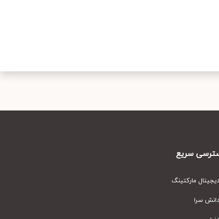
رسی سریع
یتال مارکتینگ
نش سرا