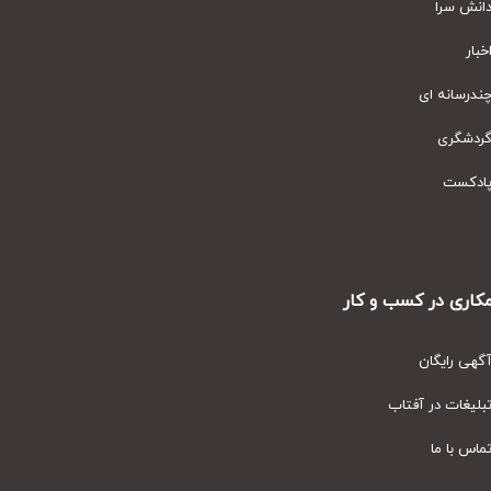
نش سرا
ار
رسانه ای
دشگری
دکست
ری در کسب و کار
ی رایگان
یغات در آفتاب
س با ما