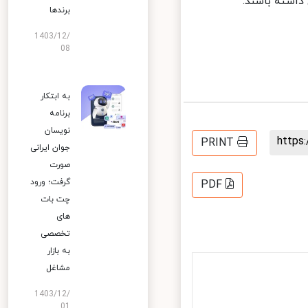
اشته باشند.
برندها
1403/12/
08
به ابتکار
برنامه
نویسان
http
PRINT
جوان ایرانی
صورت
گرفت؛ ورود
PDF
چت بات
های
تخصصی
به بازار
مشاغل
1403/12/
01