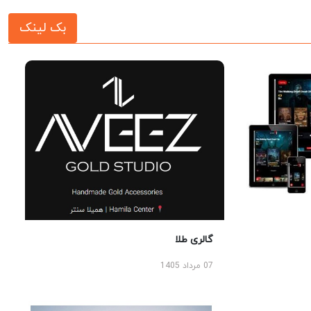
بک لینک
گالری طلا
07 مرداد 1405