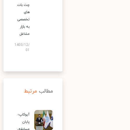
چت بات
های
تخصصی
به بازار
مشاغل
1403/12/
01
مطالب
مرتبط
آیوکاپ؛
پایان
مسابقه،