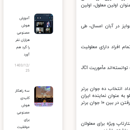
علام نتایج قرعه کشی TOYP، گفت: به عنوان اولین معلول، اولین
آموزش
ز در آبان امسال، طی
هوش
مصنوعی
هزاران نفر
م افراد دارای معلولیت
را گرد هم
آورد
1403/12/
گفتنی است؛ JCI هر ساله ۱۰ جوان برجسته زیر ۴۰ سال را انتخاب می‌کند که توانسته‌اند مأموریت JCI
25
 سال شرکت در رویداد انتخاب ده جوان برتر
سه راهکار
به عنوان نماینده ایران
کلیدی
در بین ۲۰ نفر برتر جهان می‌درخشید. این ۲۰ جوان در حال رقابت برای قرار گرفتن در بین ۱۰ جوان برتر
هوش
مصنوعی
برای
درصد معلولیت یک استارتاپ ویژه برای معلولان
موفقیت