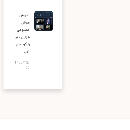
آموزش
هوش
مصنوعی
هزاران نفر
را گرد هم
آورد
1403/12/
25