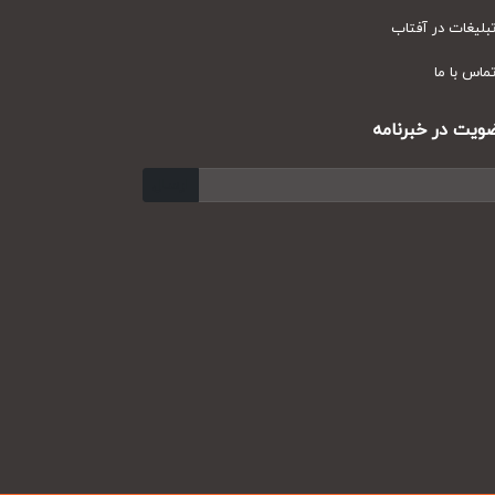
یغات در آفتاب
س با ما
ت در خبرنامه
ارسال