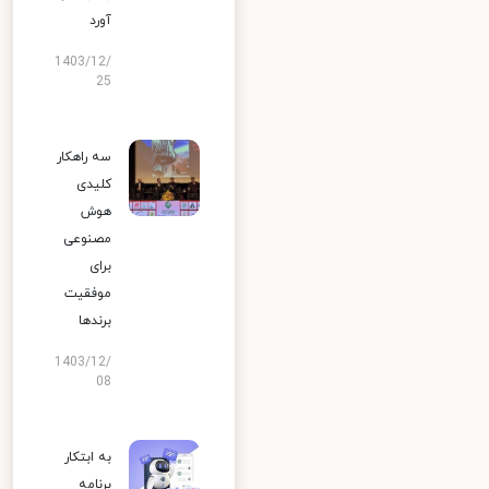
آورد
1403/12/
25
سه راهکار
کلیدی
هوش
مصنوعی
برای
موفقیت
برندها
1403/12/
08
به ابتکار
برنامه