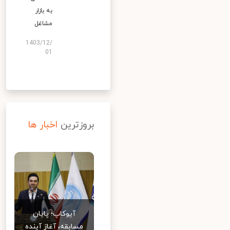
به بازار
مشاغل
1403/12/
01
بروزترین
اخبار ها
آیوکاپ؛ پایان
مسابقه، آغاز آینده