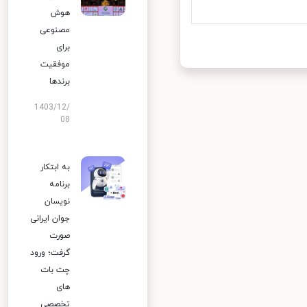
هوش
مصنوعی
برای
موفقیت
برندها
1403/12/
08
به ابتکار
برنامه
نویسان
جوان ایرانی
صورت
گرفت؛ ورود
چت بات
های
تخصصی