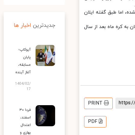
ه، اما طبق گفته ایلان
جدیدترین
اخبار ها
فر انسان به کره ماه بعد از سال
آیوکاپ؛
پایان
مسابقه،
آغاز آینده
1404/02/
17
https
PRINT
فردا ۳۰
اسفند،
PDF
اعتدال
بهاری و