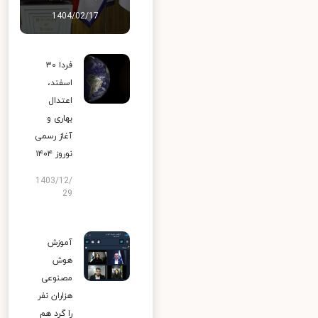
1404/02/17
فردا ۳۰
اسفند،
اعتدال
بهاری و
آغاز رسمی
نوروز ۱۴۰۴
1403/12/
29
آموزش
هوش
مصنوعی
هزاران نفر
را گرد هم