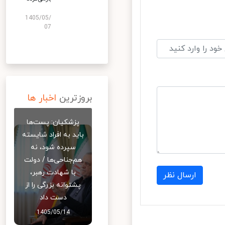
1405/05/
07
بروزترین
اخبار ها
پزشکیان: پست‌ها
باید به افراد شایسته
سپرده شود، نه
هم‌جناحی‌ها / دولت
با شهادت رهبر،
ارسال نظر
پشتوانه بزرگی را از
دست داد
1405/05/14