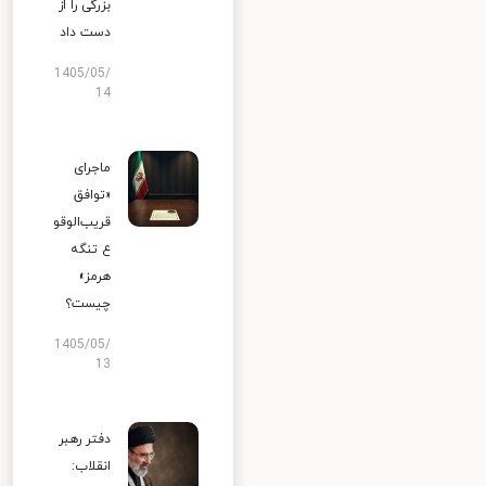
بزرگی را از
دست داد
1405/05/
14
ماجرای
«توافق
قریب‌الوقو
ع تنگه
هرمز»
چیست؟
1405/05/
13
دفتر رهبر
انقلاب: