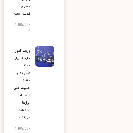
جمهور
کذب است
1405/05/
13
وزارت امور
خارجه: برای
دفاع
مشروع از
حقوق و
امنیت ملی
از همه
ابزارها
استفاده
می‌کنیم
1405/05/