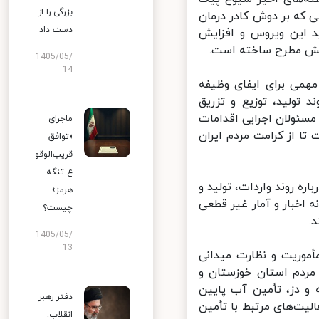
بزرگی را از
که بر دوش کادر درمان
دست داد
 این ویروس و افزایش
یش مطرح ساخته است.
1405/05/
14
ی برای ایفای وظیفه
ولید، توزیع و تزریق
ئولان اجرایی اقدامات
ماجرای
ا از کرامت مردم ایران
«توافق
قریب‌الوقو
ع تنگه
 روند واردات، تولید و
هرمز»
 اخبار و آمار غیر قطعی
چیست؟
1405/05/
13
وریت و نظارت میدانی
ردم استان خوزستان و
دز، تأمین آب پایین
دفتر رهبر
ت‌های مرتبط با تأمین
انقلاب: