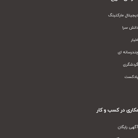
یتال مارکتینگ
نش سرا
ار
رسانه ای
دشگری
دکست
ری در کسب و کار
ی رایگان