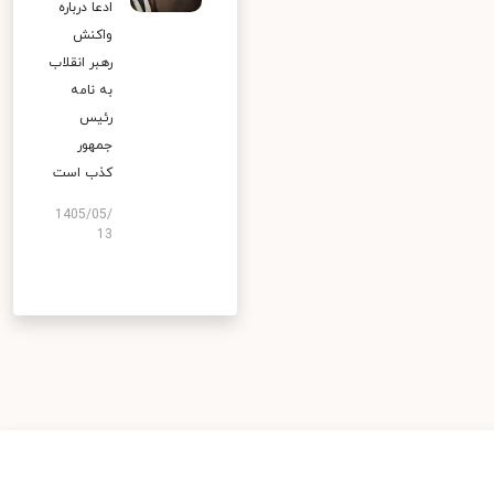
ادعا درباره
واکنش
رهبر انقلاب
به نامه
رئیس
جمهور
کذب است
1405/05/
13