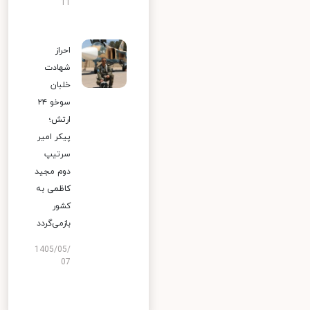
11
احراز
شهادت
خلبان
سوخو ۲۴
ارتش؛
پیکر امیر
سرتیپ
دوم مجید
کاظمی به
کشور
بازمی‌گردد
1405/05/
07