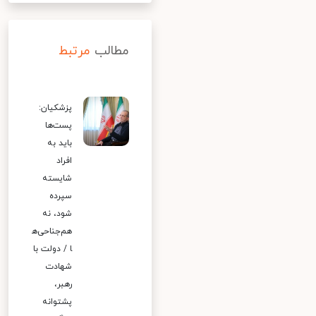
مطالب
مرتبط
پزشکیان:
پست‌ها
باید به
افراد
شایسته
سپرده
شود، نه
هم‌جناحی‌ه
ا / دولت با
شهادت
رهبر،
پشتوانه