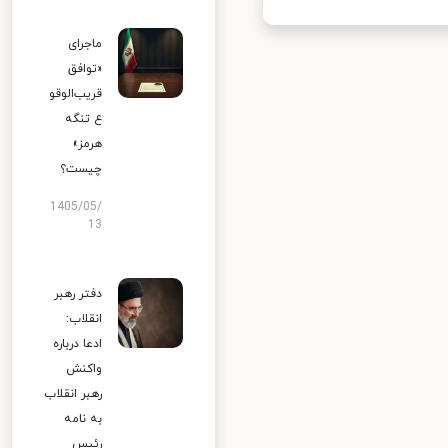
ماجرای
«توافق
قریب‌الوقو
ع تنگه
هرمز»
چیست؟
1405/05/
13
دفتر رهبر
انقلاب:
ادعا درباره
واکنش
رهبر انقلاب
به نامه
رئیس