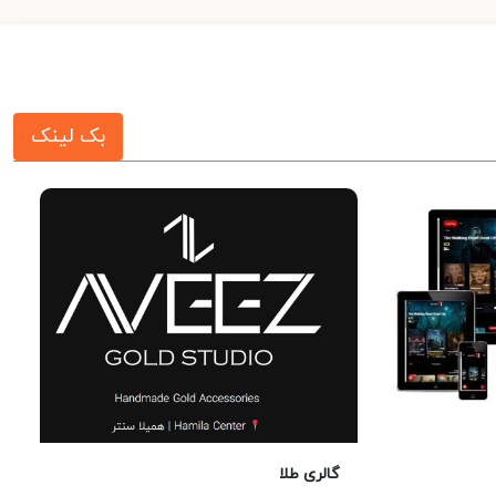
بک لینک
گالری طلا