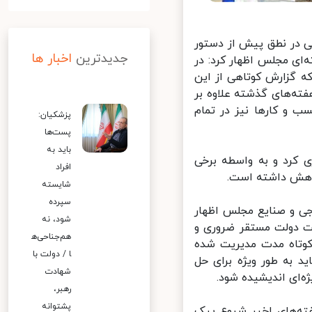
 در نطق پیش از دستور
جدیدترین
اخبار ها
ای مجلس اظهار کرد: در
گزارش کوتاهی از این
ته‌های گذشته علاوه بر
 و کارها نیز در تمام
پزشکیان:
پست‌ها
باید به
کرد و به واسطه برخی
افراد
هش داشته است.
شایسته
سپرده
 و صنایع مجلس اظهار
شود، نه
ت دولت مستقر ضروری و
هم‌جناحی‌ه
وتاه مدت مدیریت شده
ا / دولت با
به طور ویژه برای حل
شهادت
‌ای اندیشیده شود.
رهبر،
پشتوانه
فته‌های اخیر شیوع پیک