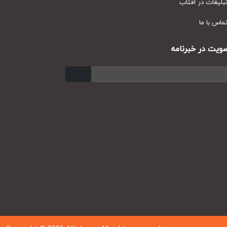
یغات در آفتاب
س با ما
ت در خبرنامه
ارسال