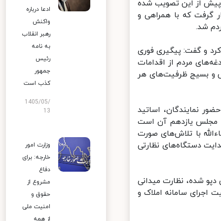
یش از این تصویب شده
ادعا درباره
 گرفت که با همراهی و
واکنش
م شد.
رهبر انقلاب
به نامه
د و گفت: پیگیری فوری
رئیس
های مردم از اقدامات
جمهور
 و بسیج ظرفیت‌های هر
کذب است
1405/05/
ور نمایندگان، اساتید
13
مجلس یازدهم آن است
الله با تلاش‌های صورت
ایت دستگاه‌های نظارتی
وزارت امور
خارجه: برای
دفاع
دپو شده، نظارت میدانی
مشروع از
 اجرای سامانه املاک و
حقوق و
امنیت ملی
از همه