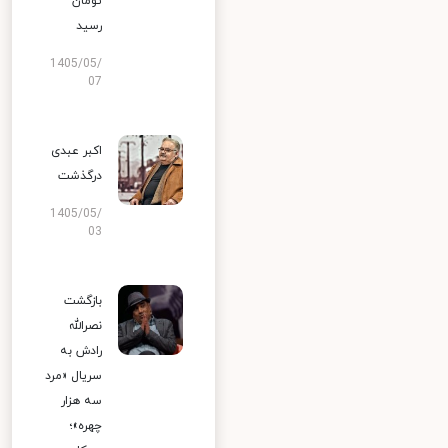
تومان
رسید
1405/05/
07
اکبر عبدی
درگذشت
1405/05/
03
بازگشت
نصرالله
رادش به
سریال «مرد
سه هزار
چهره»؛