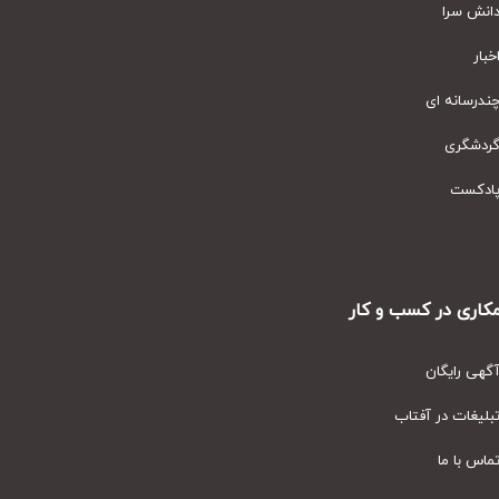
نش سرا
ار
رسانه ای
دشگری
دکست
ری در کسب و کار
ی رایگان
یغات در آفتاب
س با ما