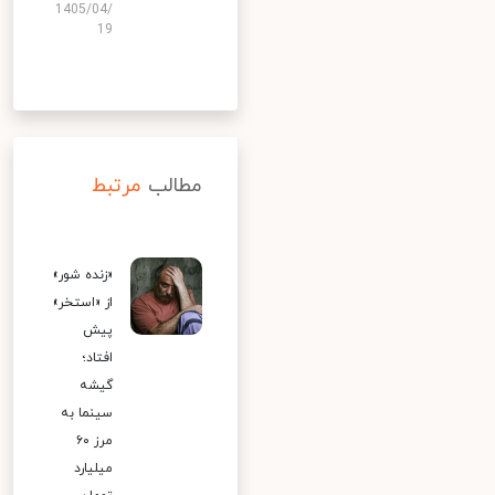
1405/04/
19
مطالب
مرتبط
«زنده شور»
از «استخر»
پیش
افتاد؛
گیشه
سینما به
مرز ۶۰
میلیارد