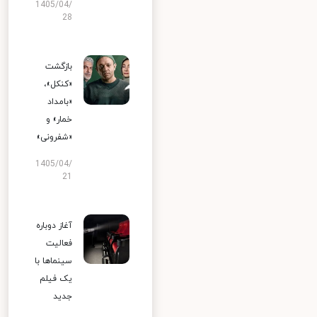
1405/04/
28
بازگشت
«کنکل»،
«بامداد
خمار» و
«شفرونی»
1405/04/
21
آغاز دوباره
فعالیت
سینماها با
یک فیلم
جدید