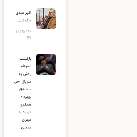
اکبر عبدی
درگذشت
1405/05/
03
بازگشت
نصرالله
رادش به
سریال «مرد
سه هزار
چهره»؛
همکاری
دوباره با
مهران
مدیری