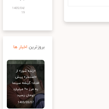
1405/04/
19
بروزترین
اخبار ها
«زنده شور» از
«استخر» پیش
افتاد؛ گیشه سینما
به مرز ۶۰ میلیارد
تومان رسید
1405/05/07