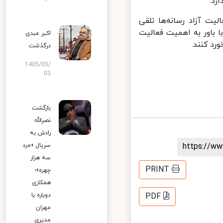
د.
ت آزاد رسانه‌ها تلقی
باور به اهمیت فعالیت
اکبر عبدی
د کنند.
درگذشت
1405/05/
03
بازگشت
نصرالله
رادش به
https://
سریال «مرد
سه هزار
PRINT
چهره»؛
همکاری
دوباره با
PDF
مهران
مدیری