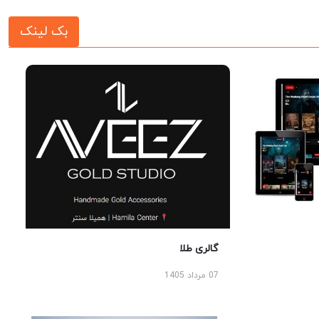
بک لینک
گالری طلا
07 مرداد 1405