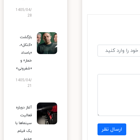
1405/04/
28
بازگشت
«کنکل»،
«بامداد
خمار» و
«شفرونی»
1405/04/
21
آغاز دوباره
فعالیت
سینماها با
ارسال نظر
یک فیلم
جدید