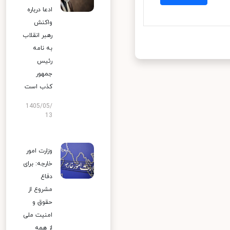
ادعا درباره
واکنش
رهبر انقلاب
به نامه
رئیس
جمهور
کذب است
1405/05/
13
وزارت امور
خارجه: برای
دفاع
مشروع از
حقوق و
امنیت ملی
از همه