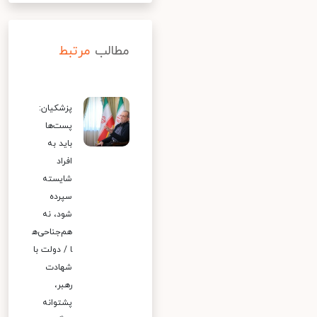
مطالب
مرتبط
پزشکیان:
پست‌ها
باید به
افراد
شایسته
سپرده
شود، نه
هم‌جناحی‌ه
ا / دولت با
شهادت
رهبر،
پشتوانه