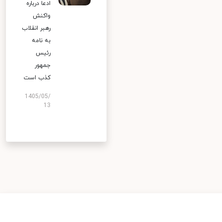
ادعا درباره
واکنش
رهبر انقلاب
به نامه
رئیس
جمهور
کذب است
1405/05/
13