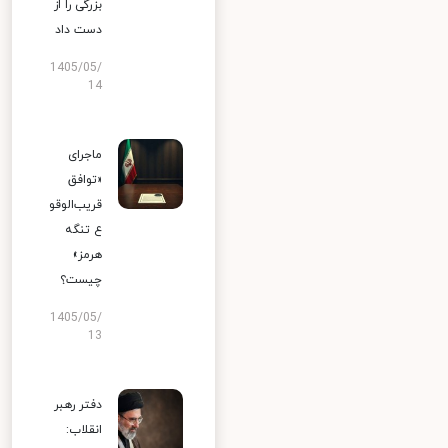
بزرگی را از
دست داد
1405/05/
14
ماجرای
«توافق
قریب‌الوقو
ع تنگه
هرمز»
چیست؟
1405/05/
13
دفتر رهبر
انقلاب: