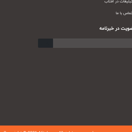
یغات در آفتاب
س با ما
ت در خبرنامه
ارسال