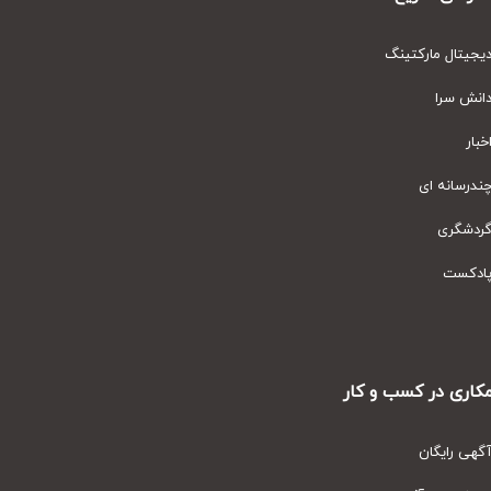
یتال مارکتینگ
نش سرا
ار
رسانه ای
دشگری
دکست
ری در کسب و کار
ی رایگان