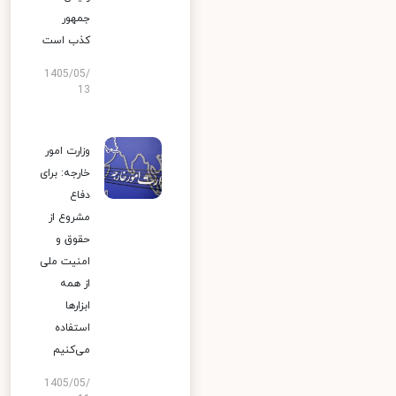
جمهور
کذب است
1405/05/
13
وزارت امور
خارجه: برای
دفاع
مشروع از
حقوق و
امنیت ملی
از همه
ابزارها
استفاده
می‌کنیم
1405/05/