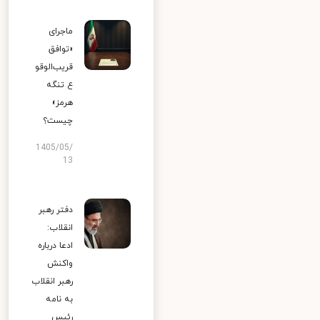
ماجرای
«توافق
قریب‌الوقو
ع تنگه
هرمز»
چیست؟
1405/05/
13
دفتر رهبر
انقلاب:
ادعا درباره
واکنش
رهبر انقلاب
به نامه
رئیس