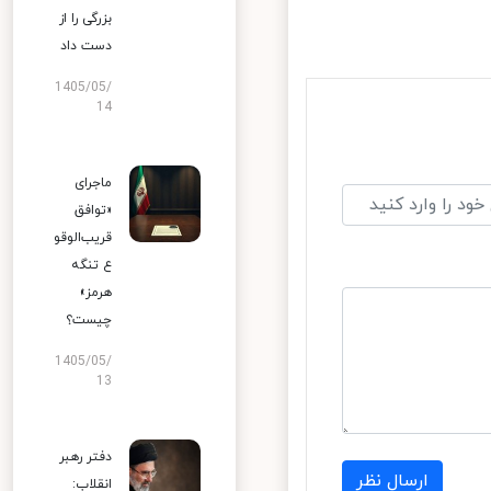
بزرگی را از
دست داد
1405/05/
14
ماجرای
«توافق
قریب‌الوقو
ع تنگه
هرمز»
چیست؟
1405/05/
13
دفتر رهبر
ارسال نظر
انقلاب: