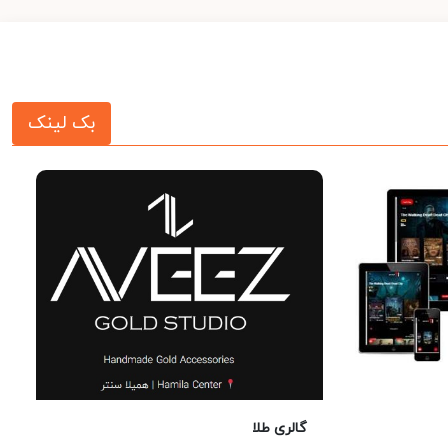
بک لینک
گالری طلا