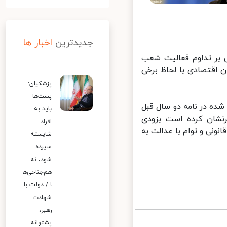
جدیدترین
اخبار ها
بر تداوم فعالیت شعب
اقتصادی با لحاظ برخی
پزشکیان:
پست‌ها
ده در نامه دو سال قبل
باید به
نشان کرده است بزودی
افراد
نی و توام با عدالت به
شایسته
سپرده
شود، نه
هم‌جناحی‌ه
ا / دولت با
شهادت
رهبر،
پشتوانه