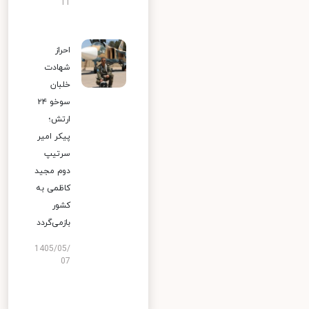
11
احراز
شهادت
خلبان
سوخو ۲۴
ارتش؛
پیکر امیر
سرتیپ
دوم مجید
کاظمی به
کشور
بازمی‌گردد
1405/05/
07