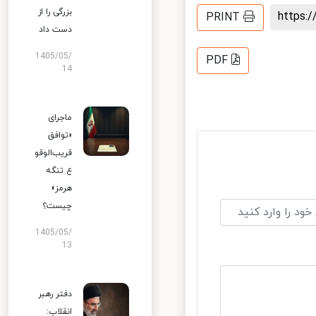
بزرگی را از
https
PRINT
دست داد
1405/05/
PDF
14
ماجرای
«توافق
قریب‌الوقو
ع تنگه
هرمز»
چیست؟
1405/05/
13
دفتر رهبر
انقلاب: