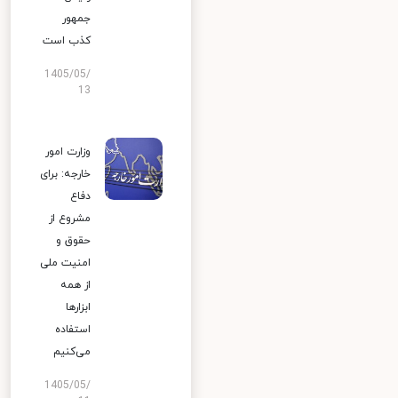
جمهور
کذب است
1405/05/
13
وزارت امور
خارجه: برای
دفاع
مشروع از
حقوق و
امنیت ملی
از همه
ابزارها
استفاده
می‌کنیم
1405/05/