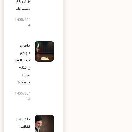
بزرگی را از
دست داد
1405/05/
14
ماجرای
«توافق
قریب‌الوقو
ع تنگه
هرمز»
چیست؟
1405/05/
13
دفتر رهبر
انقلاب: