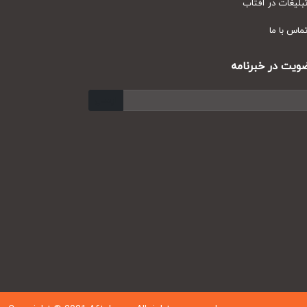
یغات در آفتاب
س با ما
ت در خبرنامه
ارسال