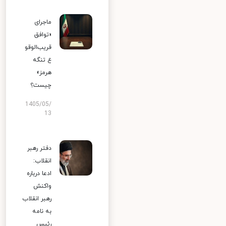
ماجرای
«توافق
قریب‌الوقو
ع تنگه
هرمز»
چیست؟
1405/05/
13
دفتر رهبر
انقلاب:
ادعا درباره
واکنش
رهبر انقلاب
به نامه
رئیس