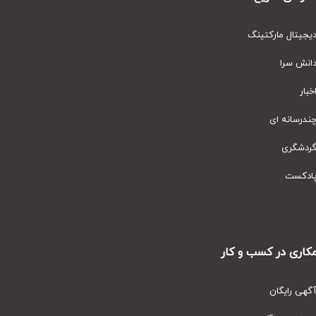
یتال مارکتینگ
نش سرا
ار
رسانه ای
دشگری
دکست
ری در کسب و کار
ی رایگان