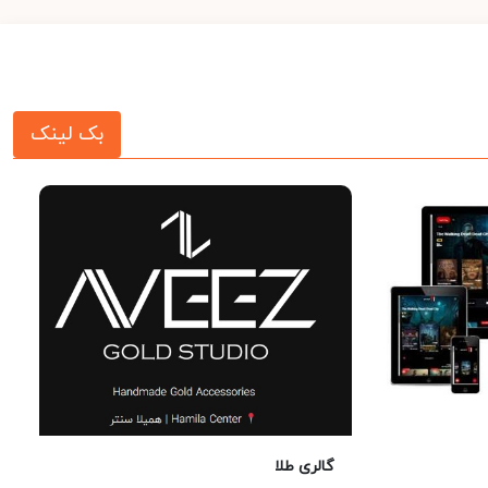
بک لینک
گالری طلا