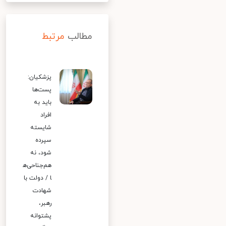
مطالب
مرتبط
پزشکیان:
پست‌ها
باید به
افراد
شایسته
سپرده
شود، نه
هم‌جناحی‌ه
ا / دولت با
شهادت
رهبر،
پشتوانه