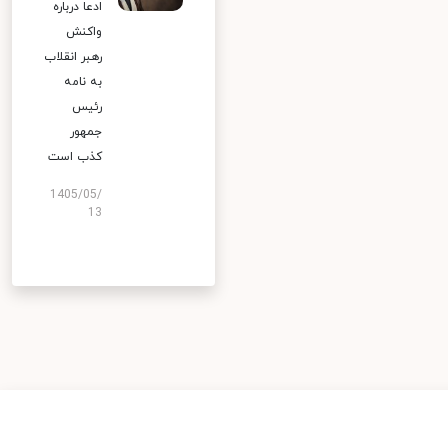
ادعا درباره
واکنش
رهبر انقلاب
به نامه
رئیس
جمهور
کذب است
1405/05/
13