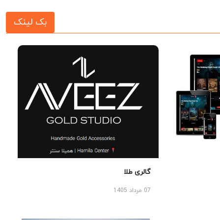
بک لینک
گالری طلا
07 مرداد 1405