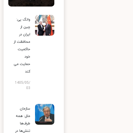
وانگ یی:
چین از
ایران در
محافظت از
حاکمیت
خود
حمایت می
کند
1405/05/
03
سازمان
ملل: همه
طرف‌ها
تنش‌ها در