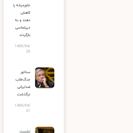
خاورمیانه را
کاهش
دهند و به
دیپلماسی
بازگردند
1405/04/
25
سناتور
جنگ‌طلب
ضدایرانی
درگذشت
1405/04/
21
نشست