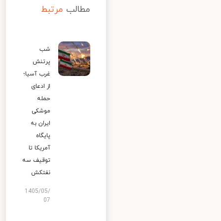
مطالب
مرتبط
شب
پرتنش
غرب آسیا؛
از ادعای
حمله
موشکی
ایران به
پایگاه
آمریکا تا
توقیف سه
نفتکش
1405/05/
07