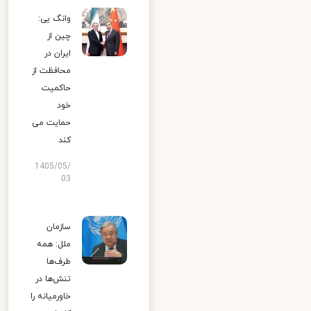
وانگ یی:
چین از
ایران در
محافظت از
حاکمیت
خود
حمایت می
کند
1405/05/
03
سازمان
ملل: همه
طرف‌ها
تنش‌ها در
خاورمیانه را