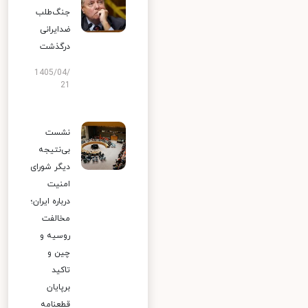
جنگ‌طلب
ضدایرانی
درگذشت
1405/04/
21
نشست
بی‌نتیجه
دیگر شورای
امنیت
درباره ایران؛
مخالفت
روسیه و
چین و
تاکید
برپایان
قطعنامه