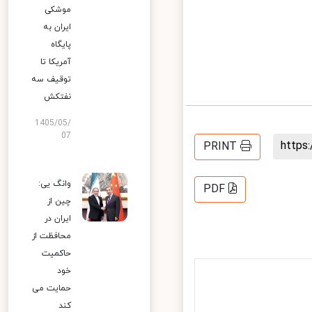
موشکی
ایران به
پایگاه
آمریکا تا
توقیف سه
نفتکش
1405/05/
07
http
PRINT
وانگ یی:
PDF
چین از
ایران در
محافظت از
حاکمیت
خود
حمایت می
کند