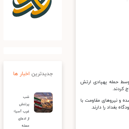
جدیدترین
اخبار ها
ط حمله پهپادی ارتش
کردند.
شب
 و نیروهای مقاومت با
پرتنش
 بغداد را دارند.
غرب آسیا؛
از ادعای
حمله