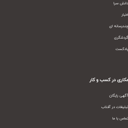
نش سرا
ار
رسانه ای
دشگری
دکست
ری در کسب و کار
ی رایگان
یغات در آفتاب
س با ما