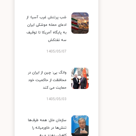
شب پرتنش غرب آسیا؛ از
ادعای حمله موشکی ایران
به پایگاه آمریکا تا توقیف
سه نفتکش
1405/05/07
وانگ یی: چین از ایران در
محافظت از حاکمیت خود
حمایت می کند
1405/05/03
سازمان ملل: همه طرف‌ها
تنش‌ها در خاورمیانه را
کاهش دهند و به