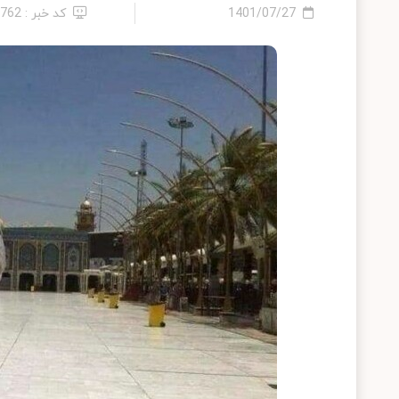
1401/07/27
کد خبر : 1762