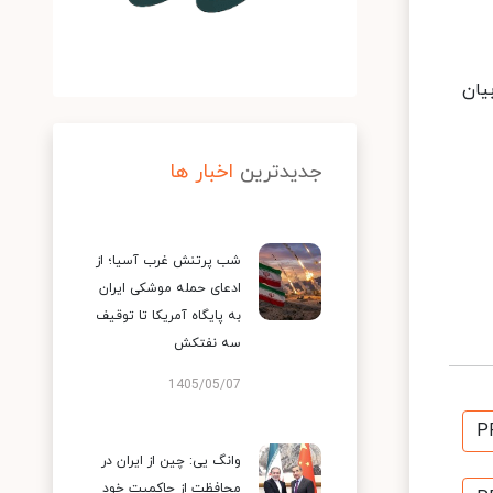
یان
جدیدترین
اخبار ها
شب پرتنش غرب آسیا؛ از
ادعای حمله موشکی ایران
به پایگاه آمریکا تا توقیف
سه نفتکش
1405/05/07
P
وانگ یی: چین از ایران در
محافظت از حاکمیت خود