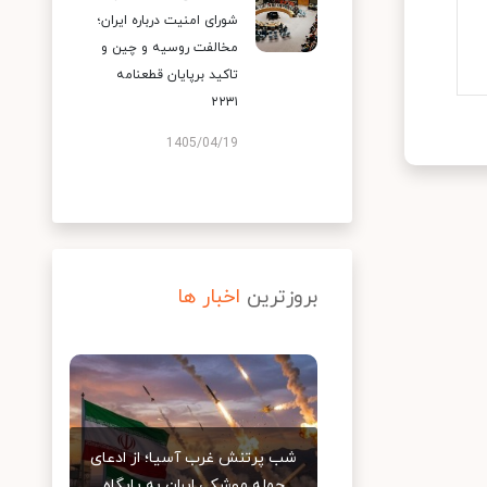
شورای امنیت درباره ایران؛
مخالفت روسیه و چین و
تاکید برپایان قطعنامه
۲۲۳۱
1405/04/19
بروزترین
اخبار ها
شب پرتنش غرب آسیا؛ از ادعای
حمله موشکی ایران به پایگاه