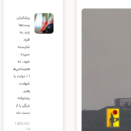
پزشکیان:
پست‌ها
باید به
افراد
شایسته
سپرده
شود، نه
هم‌جناحی‌ه
ا / دولت با
شهادت
رهبر،
پشتوانه
بزرگی را از
دست داد
1405/05/
14