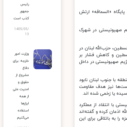
رئیس
ایگاه «السماقه» ارتش
جمهور
کذب است
م صهیونیستی در شهرک
1405/05/
13
ین، حزب‌الله لبنان در
وزارت امور
طین و کاهش فشار بر
یم صهیونیستی در داخل
خارجه: برای
دفاع
مشروع از
قه با جنوب لبنان نابود
حقوق و
ت‌ها نیز هدف مقاومت
امنیت ملی
ه‌ یا زخمی شده اند.
از همه
ابزارها
ی با انتقاد از عملکرد
استفاده
اذعان کرده و گفته‌اند
را به باتلاقی برای این
می‌کنیم