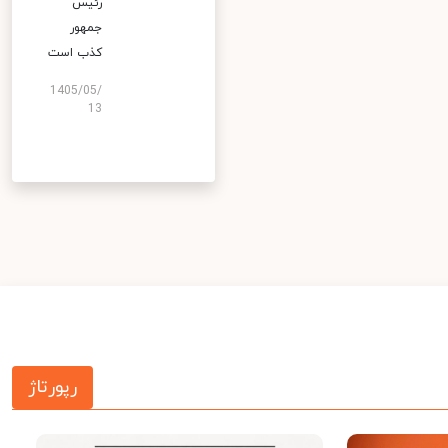
رئیس
جمهور
کذب است
1405/05/
13
رپورتاژ