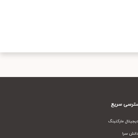
رسی سریع
یتال مارکتینگ
نش سرا