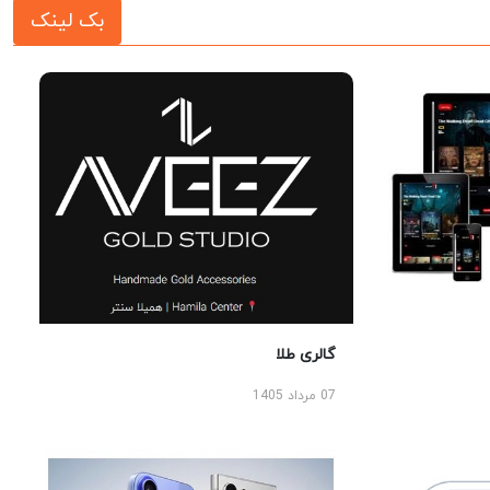
بک لینک
گالری طلا
07 مرداد 1405