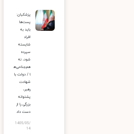
پزشکیان:
پست‌ها
باید به
افراد
شایسته
سپرده
شود، نه
هم‌جناحی‌ه
ا / دولت با
شهادت
رهبر،
پشتوانه
بزرگی را از
دست داد
1405/05/
14