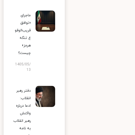
ماجرای
«توافق
قریب‌الوقو
ع تنگه
هرمز»
چیست؟
1405/05/
13
دفتر رهبر
انقلاب:
ادعا درباره
واکنش
رهبر انقلاب
به نامه