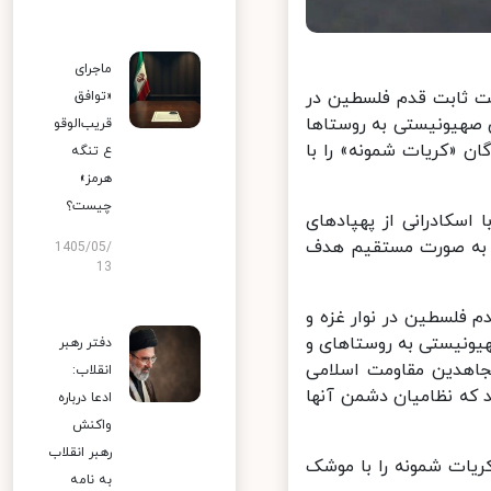
ماجرای
ت ثابت قدم فلسطین در
«توافق
صهیونیستی به روستاها
قریب‌الوقو
هرک «حناویه» جنوب لبنان، مقر تیپ ۷۶۹ در پادگان «کریات شمونه» را با
ع تنگه
هرمز»
چیست؟
سکادرانی از پهپادهای
 به صورت مستقیم هدف
1405/05/
13
 فلسطین در نوار غزه و
ونیستی به روستاهای و
دفتر رهبر
جاهدین مقاومت اسلامی
انقلاب:
ه نظامیان دشمن آنها
ادعا درباره
واکنش
رهبر انقلاب
ار طی امروز مقر تیپ ۷۶۹ در پادگان کریات شمونه را با موشک
به نامه