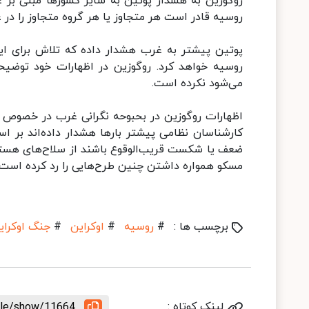
روگوزین به هشدار پوتین به سایر کشورها مبنی بر عد
روسیه قادر است هر متجاوز یا هر گروه متجاوز را در 
پوتین پیشتر به غرب هشدار داده که تلاش برای ایجاد
روسیه خواهد کرد. روگوزین در اظهارات خود توضی
می‌شود نکرده است.
اظهارات روگوزین در بحبوحه نگرانی غرب در خصوص اح
کارشناسان نظامی پیشتر بارها هشدار داده‌اند بر
ضعف یا شکست قریب‌الوقوع باشند از سلاح‌های هسته‌
مسکو همواره داشتن چنین طرح‌هایی را رد کرده است.
برچسب ها :
#
روسیه
#
اوکراین
#
جنگ اوکرای
لینک کوتاه :
icle/show/11664