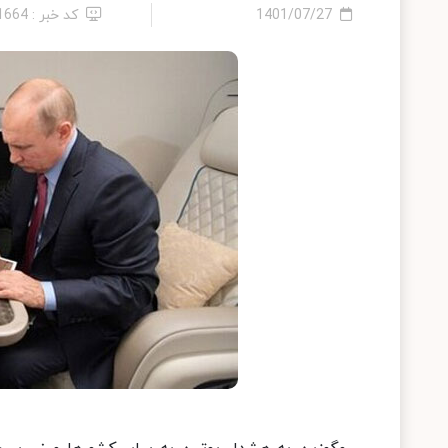
1401/07/27
کد خبر : 11664