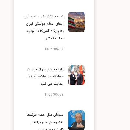
شب پرتنش غرب آسیا؛ از
ادعای حمله موشکی ایران
به پایگاه آمریکا تا توقیف
سه نفتکش
1405/05/07
وانگ یی: چین از ایران در
محافظت از حاکمیت خود
حمایت می کند
1405/05/03
سازمان ملل: همه طرف‌ها
تنش‌ها در خاورمیانه را
کاهش دهند و به