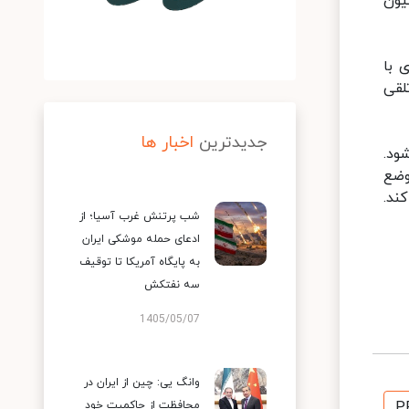
یون
 با
لقی
جدیدترین
اخبار ها
ود.
وضع
ند.
شب پرتنش غرب آسیا؛ از
ادعای حمله موشکی ایران
به پایگاه آمریکا تا توقیف
سه نفتکش
1405/05/07
وانگ یی: چین از ایران در
P
محافظت از حاکمیت خود