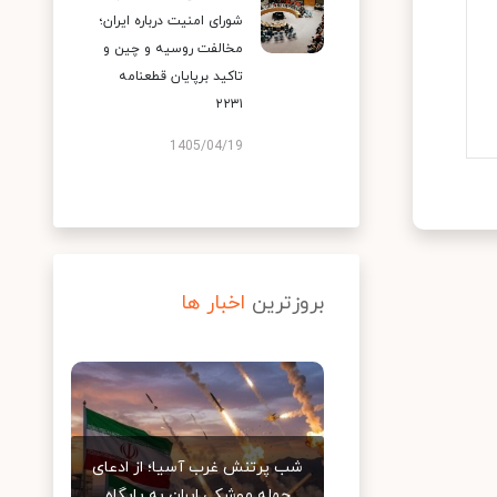
شورای امنیت درباره ایران؛
مخالفت روسیه و چین و
تاکید برپایان قطعنامه
۲۲۳۱
1405/04/19
بروزترین
اخبار ها
شب پرتنش غرب آسیا؛ از ادعای
حمله موشکی ایران به پایگاه