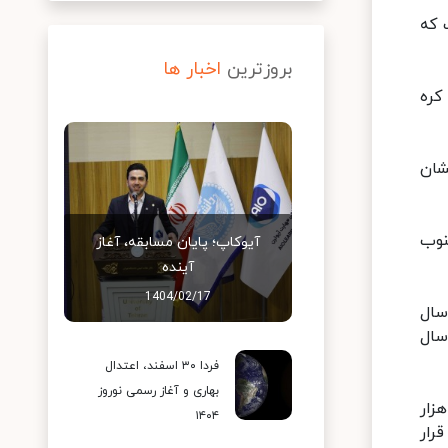
 که
بروزترین
اخبار ها
کره
شان
گرینویچ از جنوب
آیوکاپ؛ پایان مسابقه، آغاز
آینده
1404/02/17
آخرین باری که این سیارات از نقطه دید ما روی زمین تا این اندازه به هم نزدیک شده اند ۴۰۰ سال
مگاه به ۸۰۰ سال پیش در تاریخ ۴ مارس سال
فردا ۳۰ اسفند، اعتدال
بهاری و آغاز رسمی نوروز
ه واقعاً اینچنین که از دید ما به نظر می رسد به هم نزدیک نیستند. سیاره مشتری در حال حاضر ۸۸۶ هزار
۱۴۰۴
تا قرار