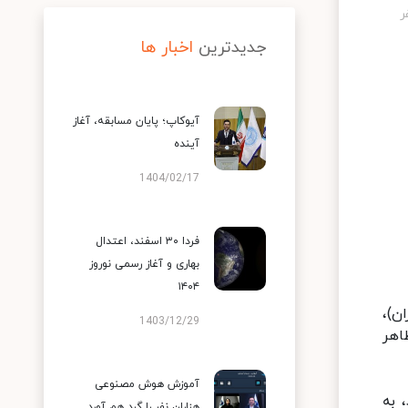
جدیدترین
اخبار ها
آیوکاپ؛ پایان مسابقه، آغاز
آینده
1404/02/17
فردا ۳۰ اسفند، اعتدال
بهاری و آغاز رسمی نوروز
۱۴۰۴
 گرینویچ(۲۰:۳۰ به وقت ایران)،
1403/12/29
گر ظاهر
آموزش هوش مصنوعی
 به
هزاران نفر را گرد هم آورد