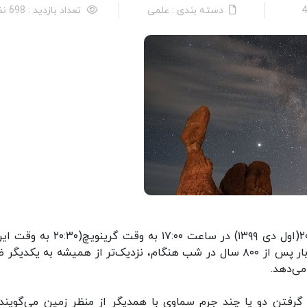
دسته بندی : علمی
تعداد بازدید : 698 نفر
ایسنا: پس از غروب آفتاب امروز ۲۱ دسامبر سال ۲۰۲۰(اول دی ۱۳۹۹) در ساعت ۱۷:۰۰ به وقت
سیاره‌های مشتری و زحل در آسمان شب برای اولین بار پس از ۸۰۰ سال در شب هنگام، نزدیک‌تر از همیشه به یکدی
می‌دهد.
 گرفتن دو یا چند جرم سماوی با همدیگر از منظر زمین می‌گویند،