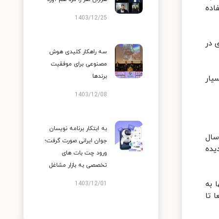
اده
1403/12/25
 زحل و مشتری در
سه راهکار کلیدی هوش
مصنوعی برای موفقیت
برندها
یار
1403/12/08
به ابتکار برنامه نویسان
تاره شناس دانشگاه "رایس" می‌گوید: هم ترازی بین این دو سیاره نسبتاً نادر است و تقریبا هر ۲۰ سال
جوان ایرانی صورت گرفت؛
یده
ورود چت بات های
تخصصی به بازار مشاغل
 به
1403/12/01
 تا