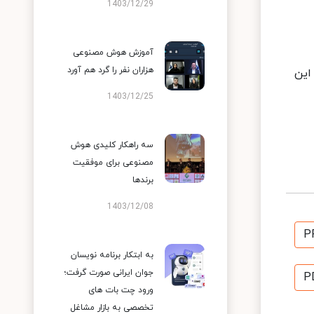
1403/12/29
آموزش هوش مصنوعی
هزاران نفر را گرد هم آورد
س از آن، این
1403/12/25
سه راهکار کلیدی هوش
مصنوعی برای موفقیت
برندها
1403/12/08
P
به ابتکار برنامه نویسان
جوان ایرانی صورت گرفت؛
P
ورود چت بات های
تخصصی به بازار مشاغل