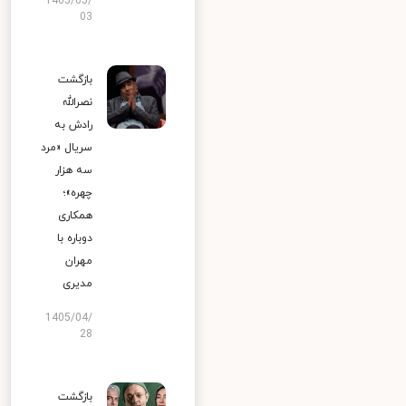
1405/05/
03
بازگشت
نصرالله
رادش به
سریال «مرد
سه هزار
چهره»؛
همکاری
دوباره با
مهران
مدیری
1405/04/
28
بازگشت