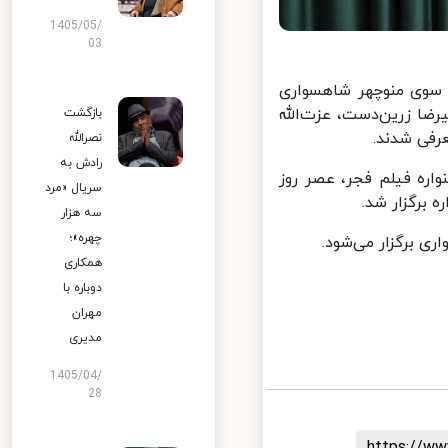
1405/05/
03
سوی منوچهر شاهسواری
ضا زرین‌دست، عزت‌الله
بازگشت
فی شدند.
نصرالله
رادش به
ه فیلم فجر، عصر روز
سریال «مرد
سه هزار
چهره»؛
همکاری
دوباره با
مهران
مدیری
1405/04/
28
https://