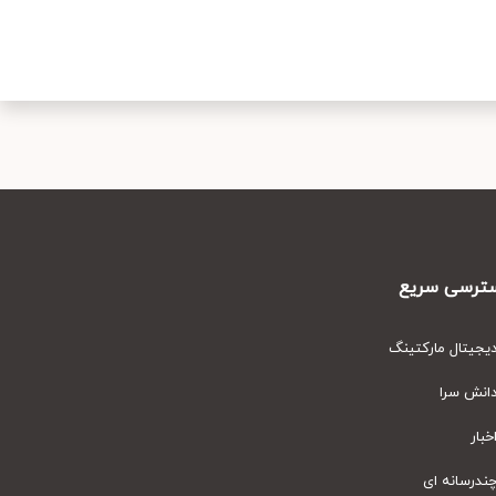
رسی سریع
یتال مارکتینگ
نش سرا
ار
رسانه ای