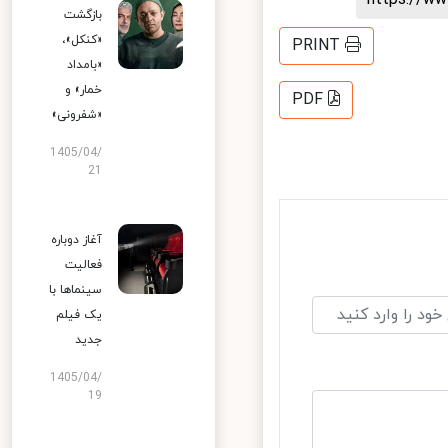
بازگشت
«کنکل»،
PRINT
«بامداد
خمار» و
PDF
«شفرونی»
1405/04/
21
آغاز دوباره
فعالیت
سینماها با
یک فیلم
جدید
1405/04/
19