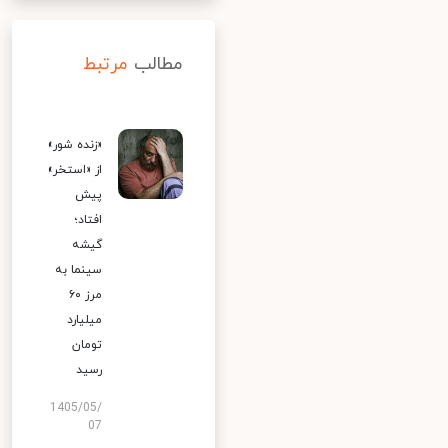
مطالب
مرتبط
«زنده شور»
از «استخر»
پیش
افتاد؛
گیشه
سینما به
مرز ۶۰
میلیارد
تومان
رسید
1405/05/
07