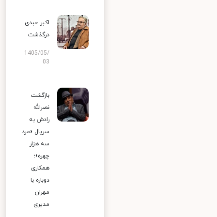
اکبر عبدی
درگذشت
1405/05/
03
بازگشت
نصرالله
رادش به
سریال «مرد
سه هزار
چهره»؛
همکاری
دوباره با
مهران
مدیری