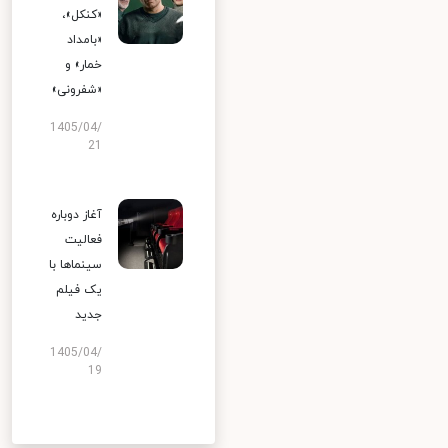
«کنکل»،
«بامداد
خمار» و
«شفرونی»
1405/04/
21
آغاز دوباره
فعالیت
سینماها با
یک فیلم
جدید
1405/04/
19