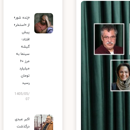
«زنده شور»
از «استخر»
پیش
افتاد؛
گیشه
سینما به
مرز ۶۰
میلیارد
تومان
رسید
1405/05/
07
اکبر عبدی
درگذشت