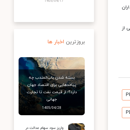
1405/04/17
ز ۶۵ تا ۷۳ درصد سهام داران
 از
بروزترین
اخبار ها
بسته شدن باب‌المندب چه
پیامدهایی برای اقتصاد جهان
دارد؟؛ از قیمت نفت تا تجارت
P
جهانی
1405/04/28
P
واریز سود سهام عدالت در