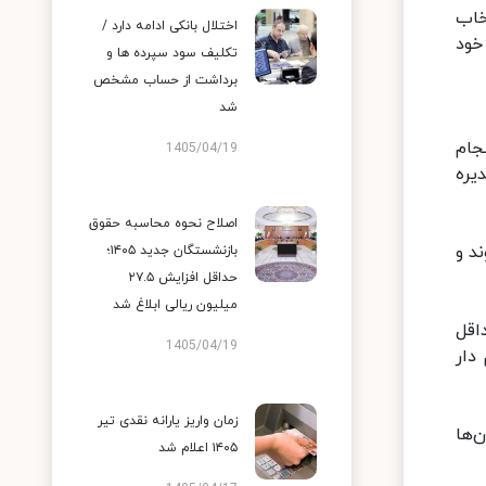
 را انتخاب
اختلال بانکی ادامه دارد /
خود
تکلیف سود سپرده ها و
برداشت از حساب مشخص
شد
جام
1405/04/19
یره
اصلاح نحوه محاسبه حقوق
د و
بازنشستگان جدید ۱۴۰۵؛
حداقل افزایش ۲۷.۵
میلیون ریالی ابلاغ شد
 حداقل
1405/04/19
زان سهام دار
زمان واریز یارانه نقدی تیر
‌ها
۱۴۰۵ اعلام شد