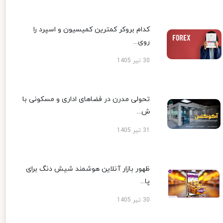
کدام بروکر کمترین کمیسیون و اسپرد را
روی...
30 تیر 1405
تحولی مدرن در فضاهای اداری و مسکونی با
ش...
31 تیر 1405
ظهور بازار آنلاین هوشمند شیش دنگ برای
پا...
30 تیر 1405