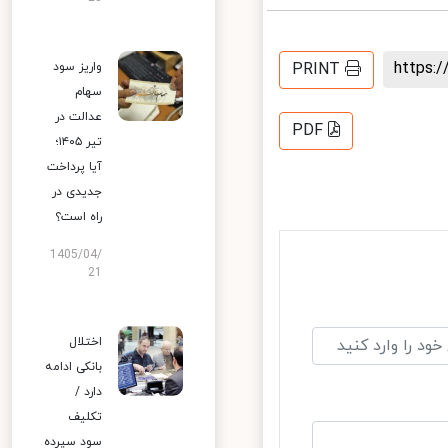
https
PRINT
واریز سود
سهام
عدالت در
PDF
تیر ۱۴۰۵؛
آیا پرداخت
جدیدی در
راه است؟
1405/04/
21
اختلال
بانکی ادامه
دارد /
تکلیف
سود سپرده