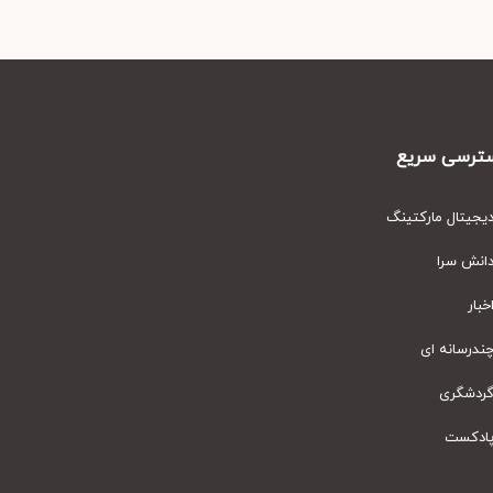
رسی سریع
یتال مارکتینگ
نش سرا
ار
رسانه ای
دشگری
دکست