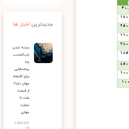
جدیدترین
اخبار ها
بسته شدن
باب‌المندب
چه
پیامدهایی
برای اقتصاد
جهان دارد؟؛
از قیمت
نفت تا
تجارت
جهانی
1405/04/
28