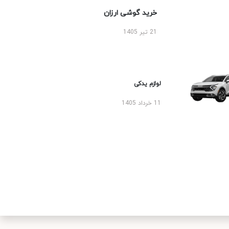
خرید گوشی ارزان
21 تیر 1405
لوازم یدکی
11 خرداد 1405