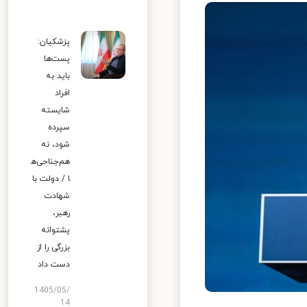
پزشکیان:
پست‌ها
باید به
افراد
شایسته
سپرده
شود، نه
هم‌جناحی‌ه
ا / دولت با
شهادت
رهبر،
پشتوانه
بزرگی را از
دست داد
1405/05/
14