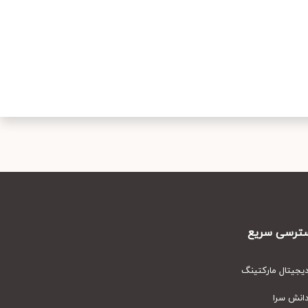
رسی سریع
یتال مارکتینگ
نش سرا