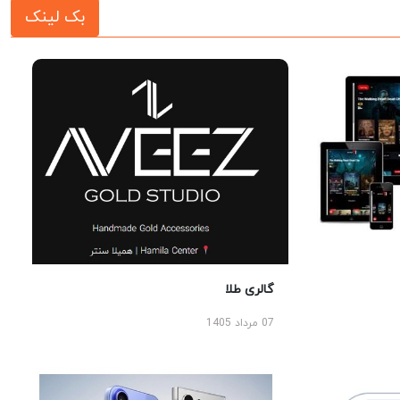
بک لینک
گالری طلا
07 مرداد 1405