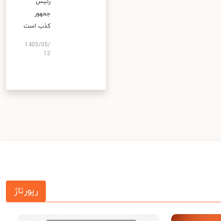
رئیس
جمهور
کذب است
1405/05/
13
رپورتاژ