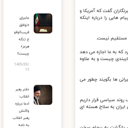
گاران گفت که آمریکا و
م هایی را درباره اینکه
ماجرای
«توافق
قریب‌الوقو
 مستقیم نیست.
ع تنگه
هرمز»
 که به ما اجازه می دهد
چیست؟
یبندی چیست و به علاوه
1405/05/
13
نی ها بگویند چطور می
دفتر رهبر
انقلاب:
 روند سیاسی قرار داریم
ادعا درباره
ایران به سلاح هسته ای
واکنش
رهبر انقلاب
به نامه
 بازگشت به برجام سخن