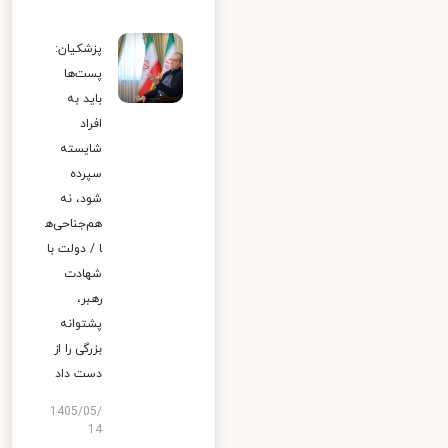
پزشکیان:
پست‌ها
باید به
افراد
شایسته
سپرده
شود، نه
هم‌جناحی‌ه
ا / دولت با
شهادت
رهبر،
پشتوانه
بزرگی را از
دست داد
1405/05/
14