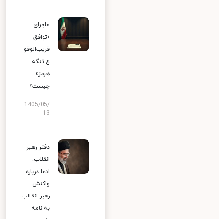
ماجرای
«توافق
قریب‌الوقو
ع تنگه
هرمز»
چیست؟
1405/05/
13
دفتر رهبر
انقلاب:
ادعا درباره
واکنش
رهبر انقلاب
به نامه