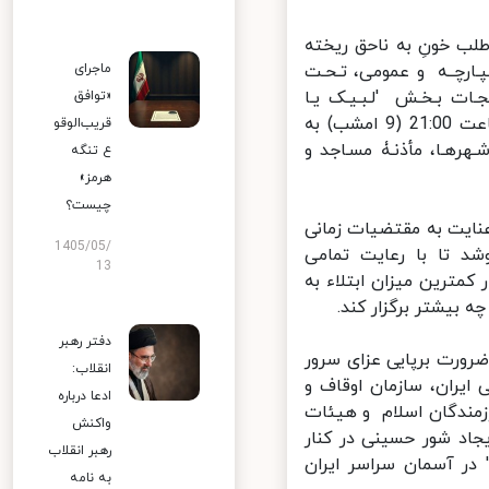
ب خونِ به ناحق ریخته
رچــه و عمومی، تـحـت
ماجرای
جـات بـخـش 'لـبـیـک یـا
«توافق
حســیـن' ملت عاشورایی و حسینی ایران در شب عاشورای حسینی، رأس ساعت 21:00 (9 امشب) به
قریب‌الوقو
رهـا، مأذنـۀ مسـاجد و
ع تنگه
هرمز»
چیست؟
ایت به مقتضیات زمانی
1405/05/
تا با رعایت تمامی
13
کمترین میزان ابتلاء به
بیشتر برگزار کند.
دفتر رهبر
ورت برپایی عزای سرور
انقلاب:
یران، سازمان اوقاف و
ادعا درباره
مندگان اسلام و هیئات
واکنش
اد شور حسینی در کنار
رهبر انقلاب
 حسین' در آسمان سراسر ایران
به نامه