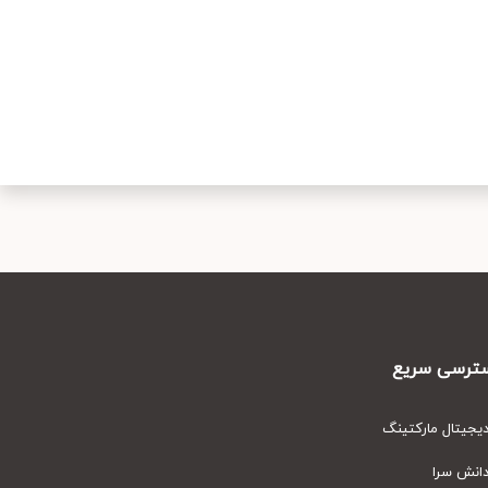
رسی سریع
یتال مارکتینگ
نش سرا