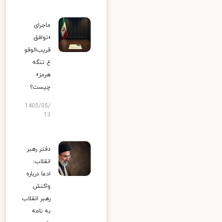
ماجرای
«توافق
قریب‌الوقو
ع تنگه
هرمز»
چیست؟
1405/05/
13
دفتر رهبر
انقلاب:
ادعا درباره
واکنش
رهبر انقلاب
به نامه