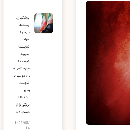
پزشکیان:
پست‌ها
باید به
افراد
شایسته
سپرده
شود، نه
هم‌جناحی‌ه
ا / دولت با
شهادت
رهبر،
پشتوانه
بزرگی را از
دست داد
1405/05/
14