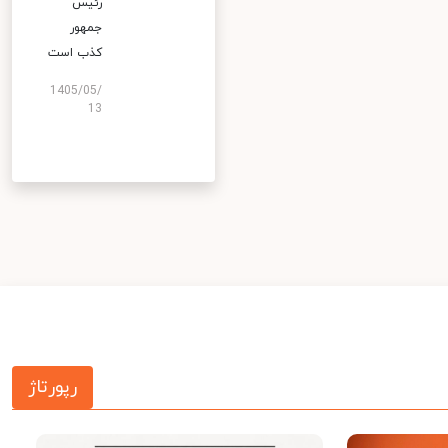
رئیس
جمهور
کذب است
1405/05/
13
رپورتاژ