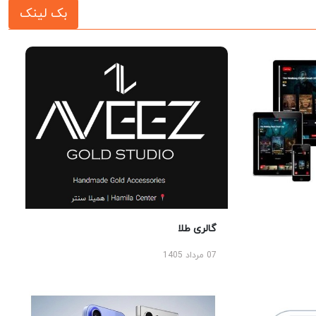
بک لینک
گالری طلا
07 مرداد 1405