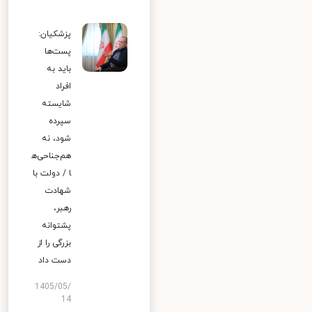
پزشکیان:
پست‌ها
باید به
افراد
شایسته
سپرده
شود، نه
هم‌جناحی‌ه
ا / دولت با
شهادت
رهبر،
پشتوانه
بزرگی را از
دست داد
1405/05/
14