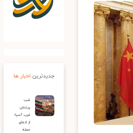
جدیدترین
اخبار ها
شب
پرتنش
غرب آسیا؛
از ادعای
حمله