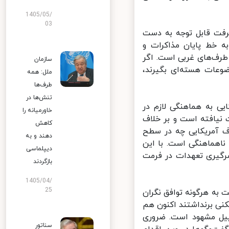
1405/05/
03
فت قابل توجه به دست‌
 خط پایان مذاکرات و
رف‌های غربی است. اگر
سازمان
عات هسته‌ای بگیرند،
ملل: همه
طرف‌ها
تنش‌ها در
 به هماهنگی لازم در
خاورمیانه را
یافته است و بر خلاف
کاهش
 آمریکایی چه در سطح
دهند و به
هماهنگی است. با این
دیپلماسی
رگیری تعهدات در فرمت
بازگردند
1405/04/
25
اییل نسبت به هرگونه توافق نگران
نی برنداشتند اکنون هم
یل مشهود است. ضروری
سناتور