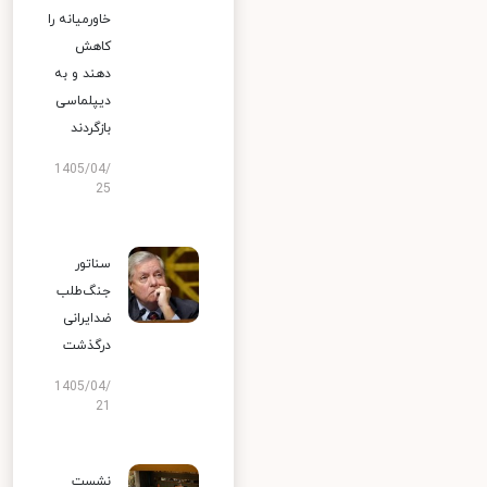
خاورمیانه را
کاهش
دهند و به
دیپلماسی
بازگردند
1405/04/
25
سناتور
جنگ‌طلب
ضدایرانی
درگذشت
1405/04/
21
نشست