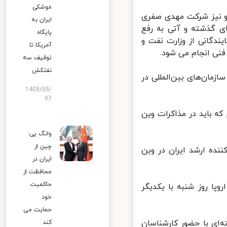
موشکی
و نیز شرکت مهدی صفری
ایران به
ی گذشته و آتی به رفع
پایگاه
دگانی از وزارت نفت و
آمریکا تا
نی انجام می شود.
توقیف سه
نفتکش
مان‌های بین‌المللی در
1405/05/
07
 باید در مذاکرات وین
وانگ یی:
چین از
ده ارشد ایران در وین
ایران در
محافظت از
حاکمیت
پا روز شنبه با یکدیگر
خود
حمایت می
ای با حضور کارشناسان
کند