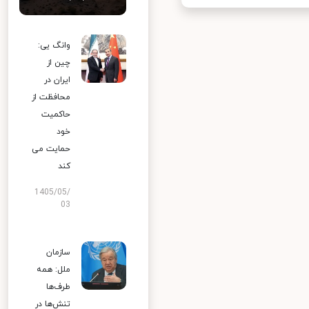
وانگ یی:
چین از
ایران در
محافظت از
حاکمیت
خود
حمایت می
کند
1405/05/
03
سازمان
ملل: همه
طرف‌ها
تنش‌ها در