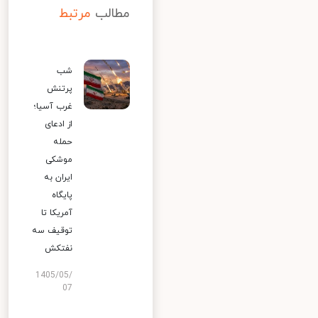
مطالب
مرتبط
شب
پرتنش
غرب آسیا؛
از ادعای
حمله
موشکی
ایران به
پایگاه
آمریکا تا
توقیف سه
نفتکش
1405/05/
07