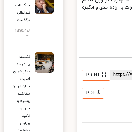
‌وگوها در وین اقدام
جنگ‌طلب
 با اراده جدی و انگیزه
ضدایرانی
درگذشت
1405/04/
21
نشست
بی‌نتیجه
دیگر شورای
https:
PRINT
امنیت
درباره ایران؛
PDF
مخالفت
روسیه و
چین و
تاکید
برپایان
قطعنامه