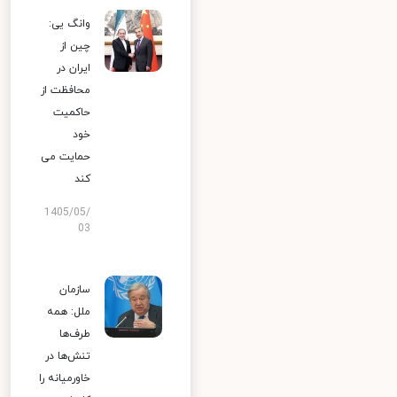
وانگ یی:
چین از
ایران در
محافظت از
حاکمیت
خود
حمایت می
کند
1405/05/
03
سازمان
ملل: همه
طرف‌ها
تنش‌ها در
خاورمیانه را