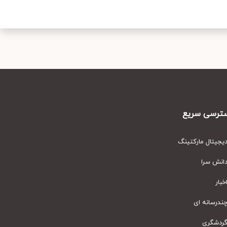
رسی سریع
یتال مارکتینگ
نش سرا
ار
رسانه ای
دشگری