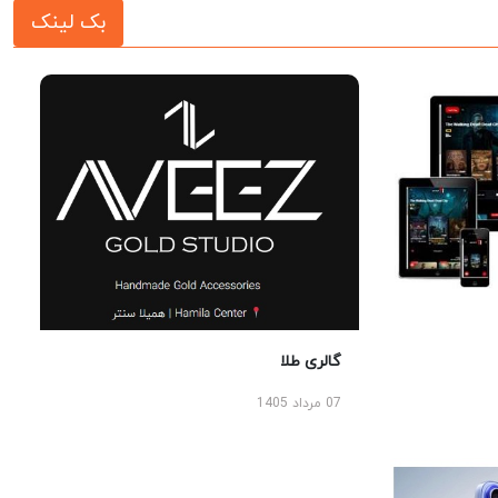
بک لینک
گالری طلا
07 مرداد 1405