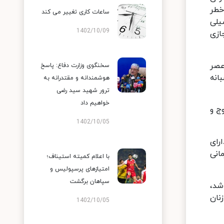
خطر
ساعات کاری تغییر می‌ کند
یلی
1402/10/09
غیرحضوری و مجازی
عصر
سخنگوی وزارت دفاع: پاسخ
انه
هوشمندانه و مقتدرانه به
ترور شهید سید رضی
خواهیم داد
ج و
1402/10/05
رای
مانی
با اعلام کمیته استیناف؛
امتیازهای پرسپولیس و
سپاهان برگشت
ذرماه ممنوع می‌باشد،
نان
1402/10/05