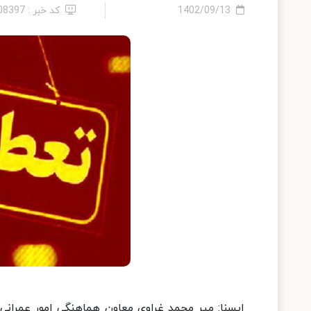
1402/09/13
کد خبر : 2408397
ایسنا: میر محمد غراوی معاون هماهنگی امور عمرانی 