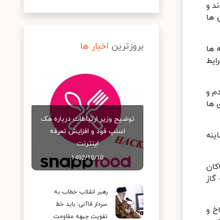
د و
 ها
بروزترین
اخبار ها
 ها
ایط
م و
 ها
توضیح وزیر ارتباطات درباره هک
اسنپ‌ فود و افزایش تعرفه
ینه
اینترنت
1402/10/10
کان
گاز
رهبر انقلاب خطاب به
سردار قاآنی: باید خط
خ و
تقویت جبهه مقاومت