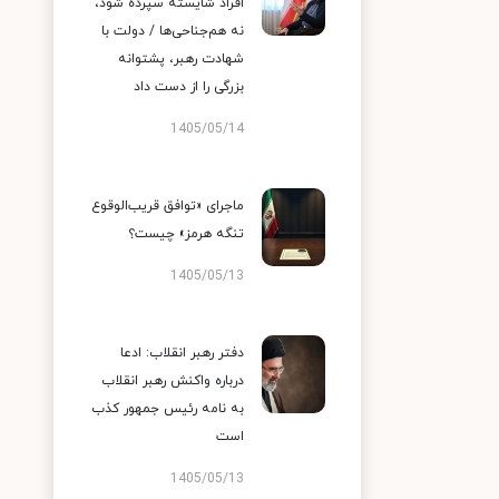
افراد شایسته سپرده شود،
نه هم‌جناحی‌ها / دولت با
شهادت رهبر، پشتوانه
بزرگی را از دست داد
1405/05/14
ماجرای «توافق قریب‌الوقوع
تنگه هرمز» چیست؟
1405/05/13
دفتر رهبر انقلاب: ادعا
درباره واکنش رهبر انقلاب
به نامه رئیس جمهور کذب
است
1405/05/13