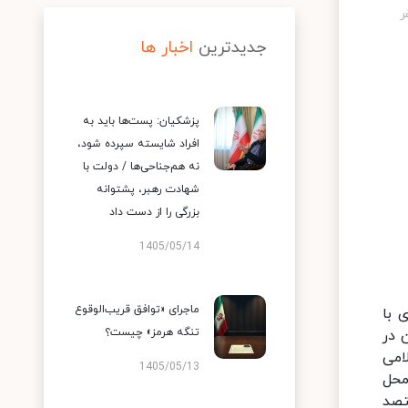
جدیدترین
اخبار ها
پزشکیان: پست‌ها باید به
افراد شایسته سپرده شود،
نه هم‌جناحی‌ها / دولت با
شهادت رهبر، پشتوانه
بزرگی را از دست داد
1405/05/14
ماجرای «توافق قریب‌الوقوع
 با
تنگه هرمز» چیست؟
 در
سلامی
1405/05/13
 از محل
تصد