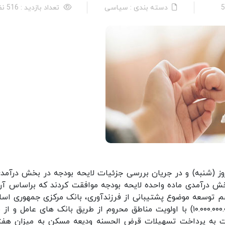
دسته بندی : سیاسی
تعداد بازدید : 516 نفر
وز (شنبه) و در جریان بررسی جزئیات لایحه بودجه در بخش درآمدی
خش درآمدی ماده واحده لایحه بودجه موافقت کردند که براساس آن
اده (۱۰۲) قانون برنامه ششم توسعه موضوع پشتیبانی از فرزندآوری، بانک مرکزی جمهوری ا
ایران مکلف است مبلغ ده هزار میلیارد ریال (۱۰.۰۰۰.۰۰۰.۰۰۰.۰۰۰) با اولویت مناطق محروم از طریق بانک های عامل و
ت به پرداخت تسهیلات قرض الحسنه ودیعه مسکن به میزان هف