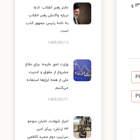
میلیون (۷۰۰.۰۰۰.۰۰۰) ریال با بازپرداخت حداکثر ۲۰ ساله برای خانوارهای فاقد مسکن که صاحب فرزند سوم در سال های ۱۳۹۹ و
دفتر رهبر انقلاب: ادعا
درباره واکنش رهبر انقلاب
به نامه رئیس جمهور کذب
است
1405/05/13
وزارت امور خارجه: برای دفاع
مشروع از حقوق و امنیت
P
ملی از همه ابزارها استفاده
می‌کنیم
P
1405/05/11
احراز شهادت خلبان سوخو
۲۴ ارتش؛ پیکر امیر
سرتیپ دوم مجید کاظمی